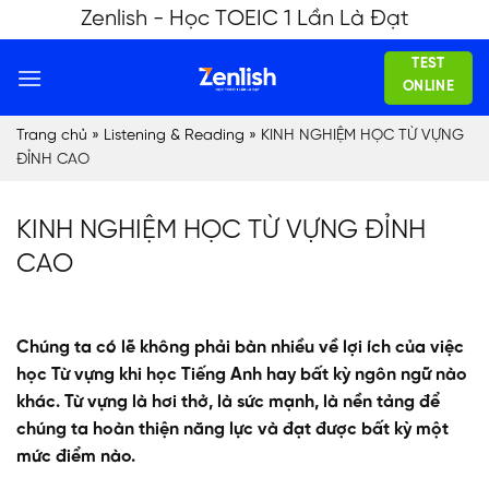
Skip
Zenlish - Học TOEIC 1 Lần Là Đạt
to
TEST
content
ONLINE
Trang chủ
»
Listening & Reading
»
KINH NGHIỆM HỌC TỪ VỰNG
ĐỈNH CAO
KINH NGHIỆM HỌC TỪ VỰNG ĐỈNH
CAO
Chúng ta có lẽ không phải bàn nhiều về lợi ích của việc
học Từ vựng khi học Tiếng Anh hay bất kỳ ngôn ngữ nào
khác. Từ vựng là hơi thở, là sức mạnh, là nền tảng để
chúng ta hoàn thiện năng lực và đạt được bất kỳ một
mức điểm nào.