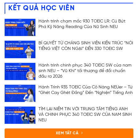
KẾT QUẢ HỌC VIÊN
Hành trình chạm mốc 930 TOEIC LR: Cú Bứt
Phá Kỹ Năng Reading Của Nữ Sinh NEU
BÍ QUYẾT TỪ CHÀNG SINH VIÊN KIẾN TRÚC “NÓI
TIẾNG VIỆT CÒN NGẠI” ĐẾN 330 TOEIC SW
Hành trình chinh phục 340 TOEIC SW của nam
sinh NEU – “Vũ Khí” tối thượng để đổi chuẩn
đầu ra 2026
Hành Trình 935 TOEIC Của Cô Nàng NEUer – Từ
“Ghét Cay Ghét Đắng” Đến “Nghiện” Tiếng Anh
TÌM LẠI NIỀM TIN VỚI TRUNG TÂM TIẾNG ANH
VÀ CHINH PHỤC 340 TOEIC SW CỦA NAM SINH
NEU
XEM TẤT CẢ