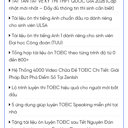
TẤT TẦN TẬT VỀ KỲ THI THPT QUỐC GIA 2026 (Cập
nhật mới nhất – Đầy đủ thông tin thí sinh cần biết)
Tài liệu ôn thi tiếng Anh chuẩn đầu ra dành riêng
cho sinh viên ULSA
Tài liệu ôn thi tiếng Anh 1 dành riêng cho sinh viên
Đại học Công đoàn (TUU)
Tổng hợp tài liệu ôn TOEIC theo từng trình độ từ 0
đến 800+
Hệ Thống 4000 Video Chữa Đề TOEIC Chi Tiết: Giải
Pháp Bứt Phá Điểm Số Tại Zenlish
Lộ trình luyện thi TOEIC hiệu quả cho người mới bắt
đầu
5 ứng dụng giúp luyện TOEIC Speaking miễn phí tại
nhà
Tặng tài liệu ôn luyện TOEIC sau Tết Nguyên Đán