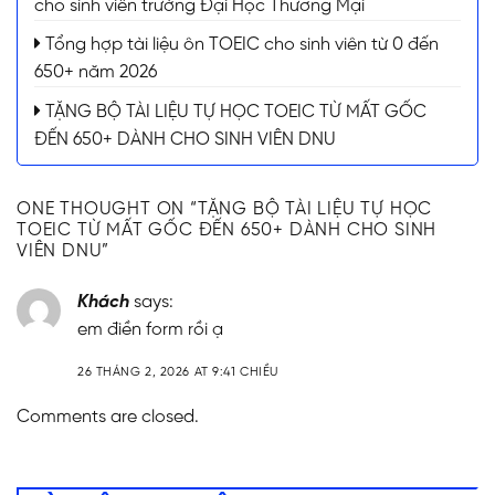
cho sinh viên trường Đại Học Thương Mại
Tổng hợp tài liệu ôn TOEIC cho sinh viên từ 0 đến
650+ năm 2026
TẶNG BỘ TÀI LIỆU TỰ HỌC TOEIC TỪ MẤT GỐC
ĐẾN 650+ DÀNH CHO SINH VIÊN DNU
ONE THOUGHT ON “
TẶNG BỘ TÀI LIỆU TỰ HỌC
TOEIC TỪ MẤT GỐC ĐẾN 650+ DÀNH CHO SINH
VIÊN DNU
”
Khách
says:
em điền form rồi ạ
26 THÁNG 2, 2026 AT 9:41 CHIỀU
Comments are closed.