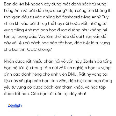
Bạn đã lên kế hoạch xây dựng một danh sách từ vựng
tiếng Anh và bắt đầu học chúng? Bạn cũng tốn không ít
thời gian đầu tư vào những bộ flashcard tiếng Anh? Tuy
nhiên khi vào bài thi cụ thể hay nói hoặc viết, những từ
vựng tiếng Anh mà bạn học được dường như không hề
tồn tại trong đầu. Vậy làm thế nào để cải thiện vấn đề
này và liệu có cách học nào tốt hơn, đặc biệt là từ vựng
cho bài thi TOEIC không?
Nhận được rất nhiều phản hồi về vấn này, Zenlish đã tổng
hợp bộ tài liệu trọng tâm nói về Kinh nghiệm học từ vựng
đỉnh cao dành riêng cho sinh viên DNU. Rất hy vọng tài
liệu này sẽ giúp các bạn sinh viên, đặc biệt các bạn đang
yếu từ vựng có được cách làm tham khảo, và học tập
được tốt hơn. Các bạn tải luôn tại đây nha!