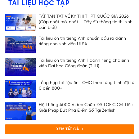
TÀI LIỆU HỌC TẬP
TẤT TẦN TẬT VỀ KỲ THI THPT QUỐC GIA 2026
(Cập nhật mới nhất – Đầy đủ thông tin thí sinh
cần biết)
Tài liệu ôn thi tiếng Anh chuẩn đầu ra dành
riêng cho sinh viên ULSA
Tài liệu ôn thi tiếng Anh 1 dành riêng cho sinh
viên Đại học Công đoàn (TUU)
Tổng hợp tài liệu ôn TOEIC theo từng trình độ từ
0 đến 800+
Hệ Thống 4000 Video Chữa Đề TOEIC Chi Tiết:
Giải Pháp Bứt Phá Điểm Số Tại Zenlish
XEM TẤT CẢ