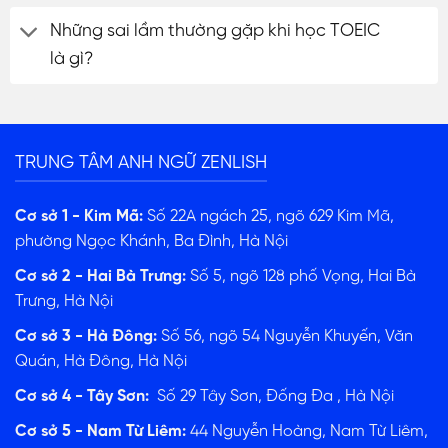
Những sai lầm thường gặp khi học TOEIC
là gì?
TRUNG TÂM ANH NGỮ ZENLISH
Cơ sở 1 - Kim Mã:
Số 22A ngách 25, ngõ 629 Kim Mã,
phường Ngọc Khánh, Ba Đình, Hà Nội
Cơ sở 2 - Hai Bà Trưng:
Số 5, ngõ 128 phố Vọng, Hai Bà
Trưng, Hà Nội
Cơ sở 3 - Hà Đông:
Số 56, ngõ 54 Nguyễn Khuyến, Văn
Quán, Hà Đông, Hà Nội
Cơ sở 4 - Tây Sơn:
Số 29 Tây Sơn, Đống Đa , Hà Nội
Cơ sở 5 - Nam Từ Liêm:
44 Nguyễn Hoàng, Nam Từ Liêm,