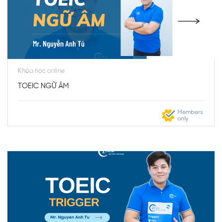
Khóa học online
TOEIC NGỮ ÂM
Members
only