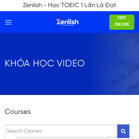
Skip
Zenlish - Học TOEIC 1 Lần Là Đạt
to
TEST
content
ONLINE
KHÓA HỌC VIDEO
Courses