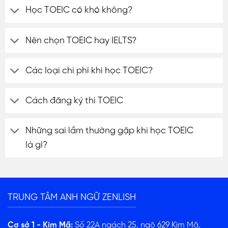
Học TOEIC có khó không?
Nên chọn TOEIC hay IELTS?
Các loại chi phí khi học TOEIC?
Cách đăng ký thi TOEIC
Những sai lầm thường gặp khi học TOEIC
là gì?
TRUNG TÂM ANH NGỮ ZENLISH
Cơ sở 1 - Kim Mã:
Số 22A ngách 25, ngõ 629 Kim Mã,