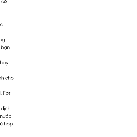
n có
ọc
ằng
, bạn
 hay
nh cho
, Fpt,
 định
 nước
hù hợp.