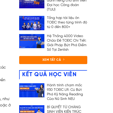
dành riêng cho sinh viên
Đại học Công đoàn
(TUU)
Tổng hợp tài liệu ôn
TOEIC theo từng trình độ
từ 0 đến 800+
Hệ Thống 4000 Video
Chữa Đề TOEIC Chi Tiết:
Giải Pháp Bứt Phá Điểm
Số Tại Zenlish
XEM TẤT CẢ
 các
KẾT QUẢ HỌC VIÊN
yền
Hành trình chạm mốc
930 TOEIC LR: Cú Bứt
Phá Kỹ Năng Reading
, như
Của Nữ Sinh NEU
hoặc ở
BÍ QUYẾT TỪ CHÀNG
SINH VIÊN KIẾN TRÚC