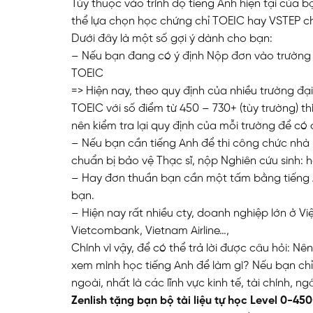
Tùy thuộc vào trình độ tiếng Anh hiện tại của b
thể lựa chọn học chứng chỉ TOEIC hay VSTEP c
Dưới đây là một số gợi ý dành cho bạn:
– Nếu bạn đang có ý định Nộp đơn vào trường 
TOEIC
=> Hiện nay, theo quy định của nhiều trường đạ
TOEIC với số điểm từ 450 – 730+ (tùy trường) th
nên kiểm tra lại quy định của mỗi trường để có
– Nếu bạn cần tiếng Anh để thi công chức nhà 
chuẩn bị bảo vệ Thạc sĩ, nộp Nghiên cứu sinh:
– Hay đơn thuần bạn cần một tấm bằng tiếng An
bạn.
– Hiện nay rất nhiều cty, doanh nghiệp lớn ở V
Vietcombank, Vietnam Airline…,
Chính vì vậy, để có thể trả lời được câu hỏi: N
xem mình học tiếng Anh để làm gì? Nếu bạn ch
ngoài, nhất là các lĩnh vực kinh tế, tài chính, n
Zenlish tặng bạn bộ tài liệu tự học Level 0-45