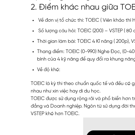
2. Điểm khác nhau giữa TOE
Về đơn vị tổ chức thi: TOEIC ( Viên khảo th
Số lượng câu hỏi: TOEIC (200) – VSTEP ( 80 
Thời gian làm bài: TOEIC 4 Kĩ năng ( 200p), V
Thang điểm: TOEIC (0-990) Nghe Đọc, (0-400)
bình của 4 kỹ năng để quy đổi ra khung năng 
Về độ khó:
TOEIC là kỳ thi theo chuẩn quốc tế và đều có gi
nhau như xin việc hay di du học.
TOEIC được sử dụng rộng rãi và phổ biển hơn t
đẳng và Doanh nghiệp. Ngôn từ sử dụng đời thư
VSTEP khó hơn TOEIC.