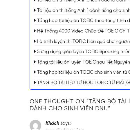
Tài liệu ôn thi tiếng Anh chuẩn đầu ra dành 
Tài liệu ôn thi tiếng Anh 1 dành riêng cho s
Tổng hợp tài liệu ôn TOEIC theo từng trình 
Hệ Thống 4000 Video Chữa Đề TOEIC Chi Tiế
Lộ trình luyện thi TOEIC hiệu quả cho người
5 ứng dụng giúp luyện TOEIC Speaking miễn 
Tặng tài liệu ôn luyện TOEIC sau Tết Nguyê
Tổng hợp tài liệu ôn TOEIC cho sinh viên t
TẶNG BỘ TÀI LIỆU TỰ HỌC TOEIC TỪ MẤT 
ONE THOUGHT ON “
TẶNG BỘ TÀI 
DÀNH CHO SINH VIÊN DNU
”
Khách
says: