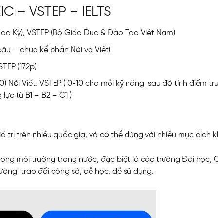
IC – VSTEP – IELTS
í Hoa Kỳ), VSTEP (Bộ Giáo Dục & Đào Tạo Việt Nam)
câu – chưa kể phần Nói và Viết)
STEP (172p)
 Nói Viết. VSTEP ( 0-10 cho mỗi kỹ năng, sau đó tính điểm tr
lực từ B1 – B2 – C1 )
á trị trên nhiều quốc gia, và có thể dùng với nhiều mục đích 
rong môi trường trong nước, đặc biệt là các trường Đại học,
ờng, trao đổi công sở, dễ học, dễ sử dụng.