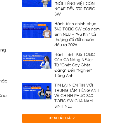
“NÓI TIẾNG VIỆT CÒN
NGẠI” ĐẾN 330 TOEIC
SW
Hành trình chinh phục
340 TOEIC SW của nam
sinh NEU – “Vũ Khí” tối
thượng để đổi chuẩn
đầu ra 2026
ung
Hành Trình 935 TOEIC
Của Cô Nàng NEUer –
Từ “Ghét Cay Ghét
Đắng” Đến “Nghiện”
Tiếng Anh
khác
TÌM LẠI NIỀM TIN VỚI
TRUNG TÂM TIẾNG ANH
 Cao
VÀ CHINH PHỤC 340
TOEIC SW CỦA NAM
SINH NEU
XEM TẤT CẢ