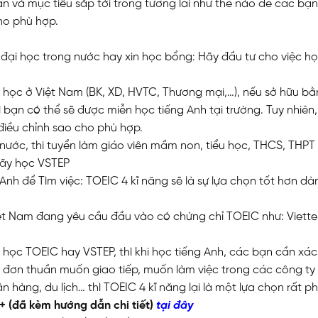
ạn và mục tiêu sắp tới trong tương lai như thế nào để các bạ
ho phù hợp.
đại học trong nước hay xin học bổng: Hãy đầu tư cho việc h
i học ở Việt Nam (BK, XD, HVTC, Thương mại,…), nếu sở hữu b
ì bạn có thể sẽ được miễn học tiếng Anh tại trường. Tuy nhiên
 điều chỉnh sao cho phù hợp.
nước, thi tuyển làm giáo viên mầm non, tiểu học, THCS, THPT
 hãy học VSTEP
h để Tìm việc: TOEIC 4 kĩ năng sẽ là sự lựa chọn tốt hơn dà
iệt Nam đang yêu cầu đầu vào có chứng chỉ TOEIC như: Viettel
ên học TOEIC hay VSTEP, thì khi học tiếng Anh, các bạn cần xác
ỉ đơn thuần muốn giao tiếp, muốn làm việc trong các công ty
gân hàng, du lịch… thì TOEIC 4 kĩ năng lại là một lựa chọn rất p
0+ (đã kèm hướng dẫn chi tiết)
tại đây