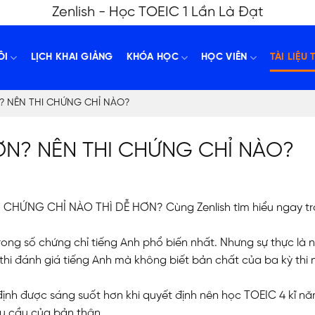
Zenlish - Học TOEIC 1 Lần Là Đạt
ÔI
LỊCH KHAI GIẢNG
KHÓA HỌC
HỌC VIÊN
TÀI LIỆU 
? NÊN THI CHỨNG CHỈ NÀO?
ƠN? NÊN THI CHỨNG CHỈ NÀO?
CHỨNG CHỈ NÀO THÌ DỄ HƠN? Cùng Zenlish tìm hiểu ngay t
rong số chứng chỉ tiếng Anh phổ biến nhất. Nhưng sự thực là 
hi đánh giá tiếng Anh mà không biết bản chất của ba kỳ thi 
t định được sáng suốt hơn khi quyết định nên học TOEIC 4 kĩ n
êu cầu của bản thân.