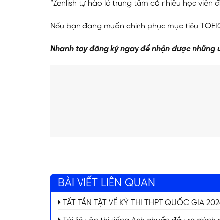
“Zenlish tự hào là trung tâm có nhiều học viên
Nếu bạn đang muốn chinh phục mục tiêu TOEIC 
Nhanh tay đăng ký ngay để nhận được những ư
ĐĂNG KÝ TƯ VẤ
BÀI VIẾT LIÊN QUAN
TẤT TẦN TẬT VỀ KỲ THI THPT QUỐC GIA 2026 (