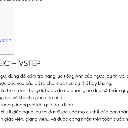
 VSTEP
EIC – VSTEP
ữ, dùng để kiểm tra năng lực tiếng Anh của người dự thi với
được các yêu cầu đề ra cho mục tiêu cụ thể hay không.
tín trên toàn thế giới, hoặc do cơ quan giáo dục có thẩm qu
ung lập và khách quan cao nhất.
m tương đương với kết quả đạt được.
EP sẽ giúp người dự thi đạt được ước mơ cụ thể của bản thân
ành giáo viên, giảng viên… và được công nhận trên toàn quốc 