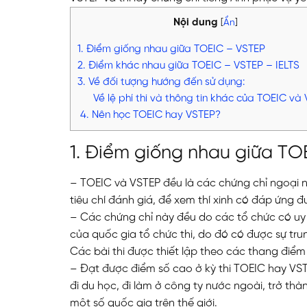
Nội dung
[
Ẩn
]
1. Điểm giống nhau giữa TOEIC – VSTEP
2. Điểm khác nhau giữa TOEIC – VSTEP – IELTS
3. Về đối tượng hướng đến sử dụng:
Về lệ phí thi và thông tin khác của TOEIC và
4. Nên học TOEIC hay VSTEP?
1. Điểm giống nhau giữa TO
– TOEIC và VSTEP đều là các chứng chỉ ngoại ng
tiêu chí đánh giá, để xem thí xinh có đáp ứng 
– Các chứng chỉ này đều do các tổ chức có uy 
của quốc gia tổ chức thi, do đó có được sự tr
Các bài thi được thiết lập theo các thang điể
– Đạt được điểm số cao ở kỳ thi TOEIC hay VST
đi du học, đi làm ở công ty nước ngoài, trở th
một số quốc gia trên thế giới.