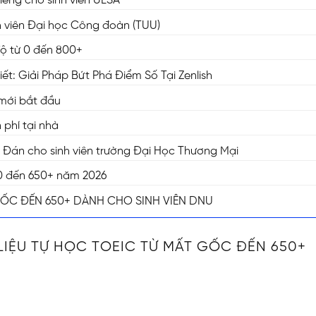
riêng cho sinh viên ULSA
inh viên Đại học Công đoàn (TUU)
độ từ 0 đến 800+
t: Giải Pháp Bứt Phá Điểm Số Tại Zenlish
 mới bắt đầu
phí tại nhà
n Đán cho sinh viên trường Đại Học Thương Mại
ừ 0 đến 650+ năm 2026
GỐC ĐẾN 650+ DÀNH CHO SINH VIÊN DNU
LIỆU TỰ HỌC TOEIC TỪ MẤT GỐC ĐẾN 650+