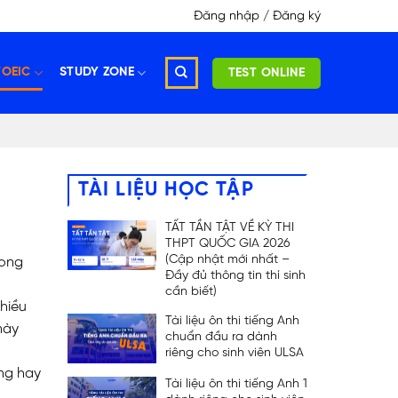
Đăng nhập / Đăng ký
TOEIC
STUDY ZONE
TEST ONLINE
TÀI LIỆU HỌC TẬP
TẤT TẦN TẬT VỀ KỲ THI
THPT QUỐC GIA 2026
(Cập nhật mới nhất –
rong
Đầy đủ thông tin thí sinh
cần biết)
nhiều
Tài liệu ôn thi tiếng Anh
này
chuẩn đầu ra dành
riêng cho sinh viên ULSA
ăng hay
Tài liệu ôn thi tiếng Anh 1