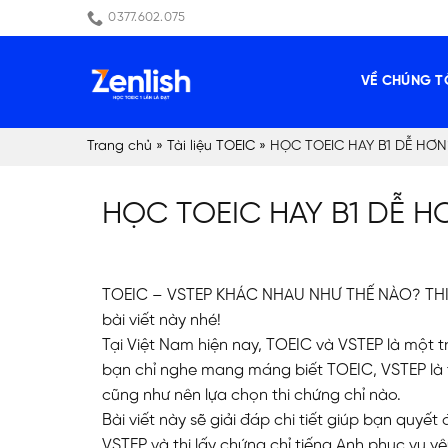
Skip
0377.602.075
to
content
VỀ CHÚNG T
Trang chủ
»
Tài liệu TOEIC
»
HỌC TOEIC HAY B1 DỄ HƠN
HỌC TOEIC HAY B1 DỄ H
TOEIC – VSTEP KHÁC NHAU NHƯ THẾ NÀO? THI 
bài viết này nhé!
Tại Việt Nam hiện nay, TOEIC và VSTEP là một t
bạn chỉ nghe mang máng biết TOEIC, VSTEP là t
cũng như nên lựa chọn thi chứng chỉ nào.
Bài viết này sẽ giải đáp chi tiết giúp bạn quyế
VSTEP và thi lấy chứng chỉ tiếng Anh phục vụ y