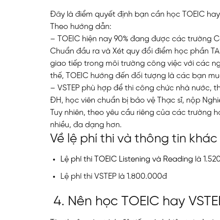
Đây là điểm quyết định bạn cần học TOEIC ha
Theo hướng dẫn:
– TOEIC hiện nay 90% đang được các trường Ca
Chuẩn đầu ra và Xét quy đổi điểm học phần TA
giao tiếp trong môi trường công việc với các n
thế, TOEIC hướng đến đối tượng là các bạn muố
– VSTEP phù hợp để thi công chức nhà nước, th
ĐH, học viên chuẩn bị bảo vệ Thạc sĩ, nộp Nghi
Tuy nhiên, theo yêu cầu riêng của các trường h
nhiều, đa dạng hơn.
Về lệ phí thi và thông tin kh
Lệ phí thi TOEIC Listening và Reading
là 1.520
Lệ phí thi VSTEP là 1.800.000đ
4. Nên học TOEIC hay VSTE