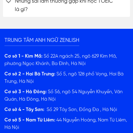
Những sai lầm thường gặp khi học TOEIC
là gì?
TRUNG TÂM ANH NGỮ ZENLISH
Cơ sở 1 - Kim Mã:
Số 22A ngách 25, ngõ 629 Kim Mã,
phường Ngọc Khánh, Ba Đình, Hà Nội
Cơ sở 2 - Hai Bà Trưng:
Số 5, ngõ 128 phố Vọng, Hai Bà
Trưng, Hà Nội
Cơ sở 3 - Hà Đông:
Số 56, ngõ 54 Nguyễn Khuyến, Văn
Quán, Hà Đông, Hà Nội
Cơ sở 4 - Tây Sơn:
Số 29 Tây Sơn, Đống Đa , Hà Nội
Cơ sở 5 - Nam Từ Liêm:
44 Nguyễn Hoàng, Nam Từ Liêm,
Hà Nội