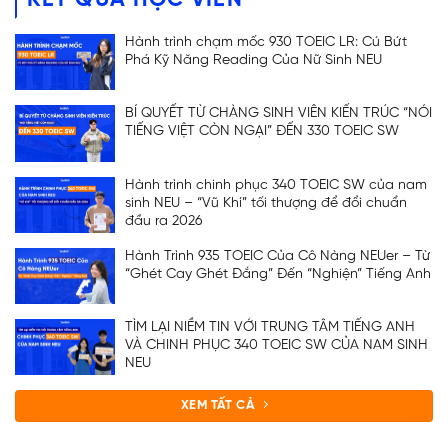
KẾT QUẢ HỌC VIÊN
Hành trình chạm mốc 930 TOEIC LR: Cú Bứt
Phá Kỹ Năng Reading Của Nữ Sinh NEU
BÍ QUYẾT TỪ CHÀNG SINH VIÊN KIẾN TRÚC “NÓI
TIẾNG VIỆT CÒN NGẠI” ĐẾN 330 TOEIC SW
Hành trình chinh phục 340 TOEIC SW của nam
sinh NEU – “Vũ Khí” tối thượng để đổi chuẩn
đầu ra 2026
Hành Trình 935 TOEIC Của Cô Nàng NEUer – Từ
“Ghét Cay Ghét Đắng” Đến “Nghiện” Tiếng Anh
TÌM LẠI NIỀM TIN VỚI TRUNG TÂM TIẾNG ANH
VÀ CHINH PHỤC 340 TOEIC SW CỦA NAM SINH
NEU
XEM TẤT CẢ