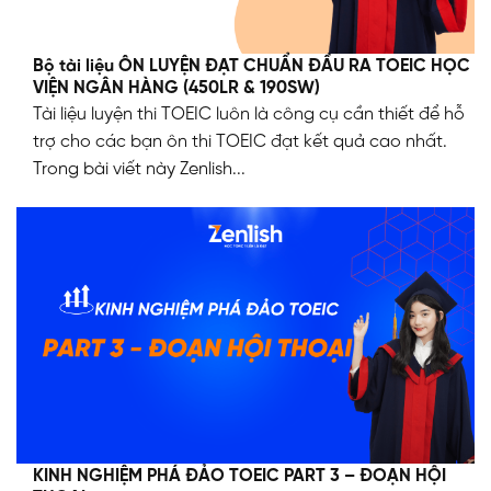
Bộ tài liệu ÔN LUYỆN ĐẠT CHUẨN ĐẦU RA TOEIC HỌC
VIỆN NGÂN HÀNG (450LR & 190SW)
Tài liệu luyện thi TOEIC luôn là công cụ cần thiết để hỗ
trợ cho các bạn ôn thi TOEIC đạt kết quả cao nhất.
Trong bài viết này Zenlish...
KINH NGHIỆM PHÁ ĐẢO TOEIC PART 3 – ĐOẠN HỘI