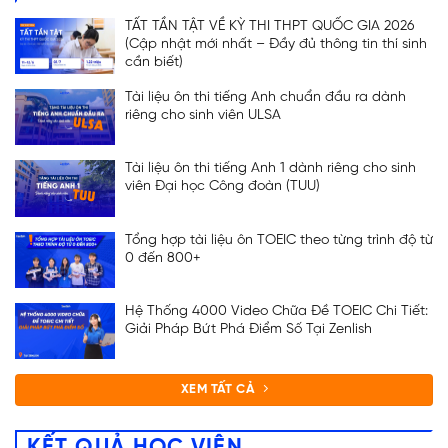
TẤT TẦN TẬT VỀ KỲ THI THPT QUỐC GIA 2026
(Cập nhật mới nhất – Đầy đủ thông tin thí sinh
cần biết)
Tài liệu ôn thi tiếng Anh chuẩn đầu ra dành
riêng cho sinh viên ULSA
Tài liệu ôn thi tiếng Anh 1 dành riêng cho sinh
viên Đại học Công đoàn (TUU)
Tổng hợp tài liệu ôn TOEIC theo từng trình độ từ
0 đến 800+
Hệ Thống 4000 Video Chữa Đề TOEIC Chi Tiết:
Giải Pháp Bứt Phá Điểm Số Tại Zenlish
XEM TẤT CẢ