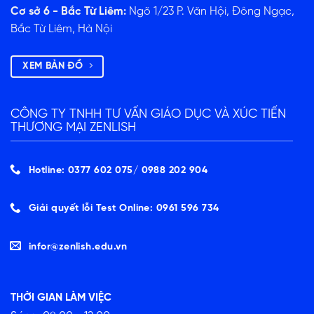
Cơ sở 6 - Bắc Từ Liêm:
Ngõ 1/23 P. Văn Hội, Đông Ngạc,
Bắc Từ Liêm, Hà Nội
XEM BẢN ĐỒ
CÔNG TY TNHH TƯ VẤN GIÁO DỤC VÀ XÚC TIẾN
THƯƠNG MẠI ZENLISH
Hotline: 0377 602 075/ ‭0988 202 904‬
Giải quyết lỗi Test Online: 0961 596 734
infor@zenlish.edu.vn
THỜI GIAN LÀM VIỆC