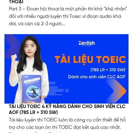
THOẠI
Part 3 – Đoạn hội thoại là một phần thi khá “khó nhằn”
đối với nhiều người luyện thi Toeic vì đoạn audio khá
dài, và còn có 2-3 người...
TÀI LIỆU TOEIC 4 KỸ NĂNG DÀNH CHO SINH VIÊN CLC
AOF (785 LR + 310 SW)
Tài liệu luyện thi TOEIC luôn là công cụ cần thiết để hỗ
trợ cho các bạn ôn thi TOEIC đạt kết quả cao nhất.