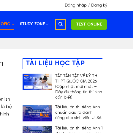
Đăng nhập / Đăng ký
TOEIC
STUDY ZONE
TEST ONLINE
h
TÀI LIỆU HỌC TẬP
TẤT TẦN TẬT VỀ KỲ THI
THPT QUỐC GIA 2026
(Cập nhật mới nhất –
Đầy đủ thông tin thí sinh
cần biết)
nlish
 là bộ
Tài liệu ôn thi tiếng Anh
chuẩn đầu ra dành
chinh
riêng cho sinh viên ULSA
Tài liệu ôn thi tiếng Anh 1