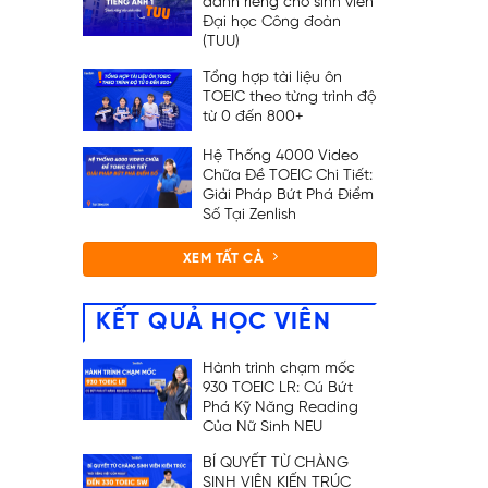
dành riêng cho sinh viên
Đại học Công đoàn
(TUU)
Tổng hợp tài liệu ôn
TOEIC theo từng trình độ
từ 0 đến 800+
Hệ Thống 4000 Video
Chữa Đề TOEIC Chi Tiết:
Giải Pháp Bứt Phá Điểm
Số Tại Zenlish
XEM TẤT CẢ
KẾT QUẢ HỌC VIÊN
Hành trình chạm mốc
930 TOEIC LR: Cú Bứt
Phá Kỹ Năng Reading
Của Nữ Sinh NEU
BÍ QUYẾT TỪ CHÀNG
SINH VIÊN KIẾN TRÚC