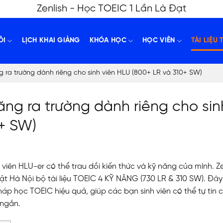
Zenlish - Học TOEIC 1 Lần Là Đạt
ÔI
LỊCH KHAI GIẢNG
KHÓA HỌC
HỌC VIÊN
TÀI LIỆU 
 ra trường dành riêng cho sinh viên HLU (800+ LR và 310+ SW)
ng ra trường dành riêng cho sin
0+ SW)
 viên HLU-er có thể trau dồi kiến thức và kỹ năng của mình. Ze
ật Hà Nội bộ tài liệu TOEIC 4 KỸ NĂNG (730 LR & 310 SW). Đây
áp học TOEIC hiệu quả, giúp các bạn sinh viên có thể tự tin 
 ngắn.