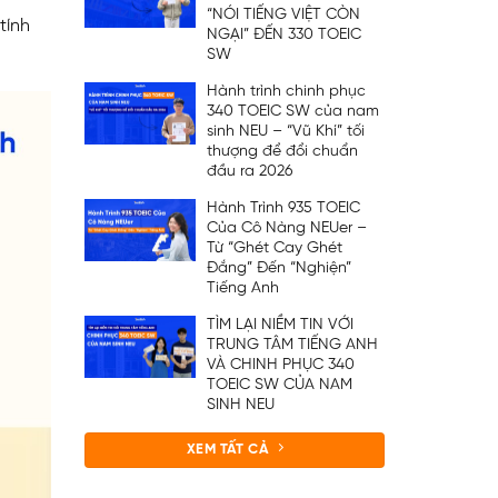
“NÓI TIẾNG VIỆT CÒN
tính
NGẠI” ĐẾN 330 TOEIC
SW
Hành trình chinh phục
340 TOEIC SW của nam
sinh NEU – “Vũ Khí” tối
thượng để đổi chuẩn
đầu ra 2026
Hành Trình 935 TOEIC
Của Cô Nàng NEUer –
Từ “Ghét Cay Ghét
Đắng” Đến “Nghiện”
Tiếng Anh
TÌM LẠI NIỀM TIN VỚI
TRUNG TÂM TIẾNG ANH
VÀ CHINH PHỤC 340
TOEIC SW CỦA NAM
SINH NEU
XEM TẤT CẢ