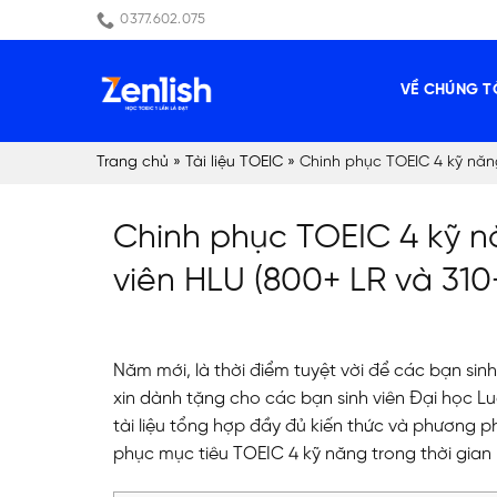
Skip
0377.602.075
to
content
VỀ CHÚNG T
Trang chủ
»
Tài liệu TOEIC
»
Chinh phục TOEIC 4 kỹ năng
Chinh phục TOEIC 4 kỹ nă
viên HLU (800+ LR và 31
Năm mới, là thời điểm tuyệt vời để các bạn sinh
xin dành tặng cho các bạn sinh viên Đại học Lu
tài liệu tổng hợp đầy đủ kiến thức và phương ph
phục mục tiêu TOEIC 4 kỹ năng trong thời gian