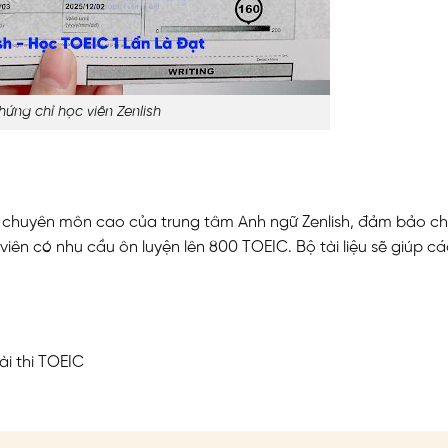
hứng chỉ học viên Zenlish
iên chuyên môn cao của trung tâm Anh ngữ Zenlish, đảm bảo c
viên có nhu cầu ôn luyện lên 800 TOEIC. Bộ tài liệu sẽ giúp c
N
i thi TOEIC