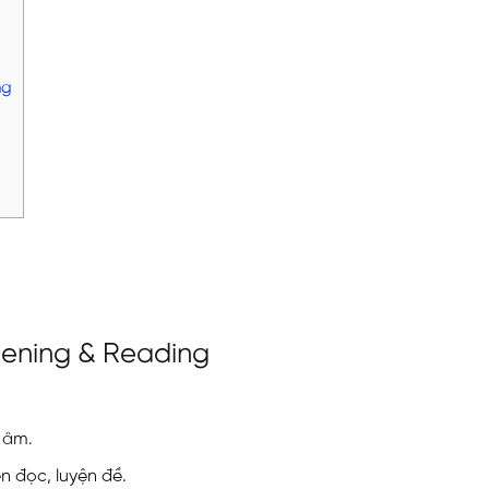
ng
stening & Reading
 âm.
n đọc, luyện đề.