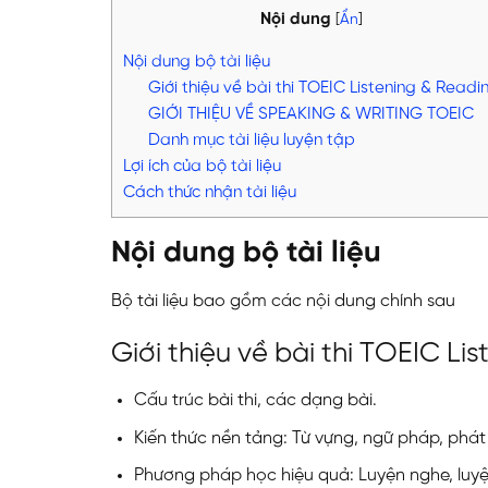
Nội dung
[
Ẩn
]
Nội dung bộ tài liệu
Giới thiệu về bài thi TOEIC Listening & Readi
GIỚI THIỆU VỀ SPEAKING & WRITING TOEIC
Danh mục tài liệu luyện tập
Lợi ích của bộ tài liệu
Cách thức nhận tài liệu
Nội dung bộ tài liệu
Bộ tài liệu bao gồm các nội dung chính sau
Giới thiệu về bài thi TOEIC Li
Cấu trúc bài thi, các dạng bài.
Kiến thức nền tảng: Từ vựng, ngữ pháp, phát
Phương pháp học hiệu quả: Luyện nghe, luyệ