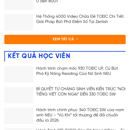
0 đến 800+
Hệ Thống 4000 Video Chữa Đề TOEIC Chi Tiết:
Giải Pháp Bứt Phá Điểm Số Tại Zenlish
XEM TẤT CẢ
KẾT QUẢ HỌC VIÊN
Hành trình chạm mốc 930 TOEIC LR: Cú Bứt
Phá Kỹ Năng Reading Của Nữ Sinh NEU
BÍ QUYẾT TỪ CHÀNG SINH VIÊN KIẾN TRÚC “NÓI
TIẾNG VIỆT CÒN NGẠI” ĐẾN 330 TOEIC SW
Hành trình chinh phục 340 TOEIC SW của nam
ĐĂNG KÝ TƯ VẤN
sinh NEU – “Vũ Khí” tối thượng để đổi chuẩn
đầu ra 2026