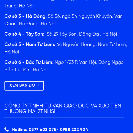
Trưng, Hà Nội
Cơ sở 3 - Hà Đông:
Số 56, ngõ 54 Nguyễn Khuyến, Văn
Quán, Hà Đông, Hà Nội
Cơ sở 4 - Tây Sơn:
Số 29 Tây Sơn, Đống Đa , Hà Nội
Cơ sở 5 - Nam Từ Liêm:
44 Nguyễn Hoàng, Nam Từ Liêm,
Hà Nội
Cơ sở 6 - Bắc Từ Liêm:
Ngõ 1/23 P. Văn Hội, Đông Ngạc,
Bắc Từ Liêm, Hà Nội
XEM BẢN ĐỒ
CÔNG TY TNHH TƯ VẤN GIÁO DỤC VÀ XÚC TIẾN
THƯƠNG MẠI ZENLISH
Hotline: 0377 602 075/ ‭0988 202 904‬