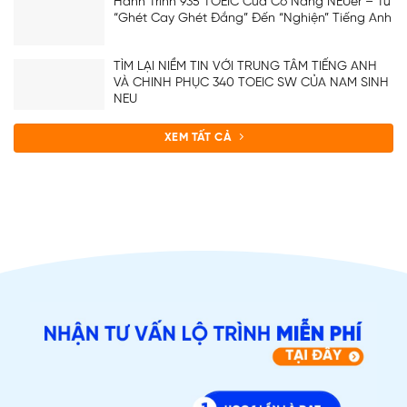
Hành Trình 935 TOEIC Của Cô Nàng NEUer – Từ
“Ghét Cay Ghét Đắng” Đến “Nghiện” Tiếng Anh
TÌM LẠI NIỀM TIN VỚI TRUNG TÂM TIẾNG ANH
VÀ CHINH PHỤC 340 TOEIC SW CỦA NAM SINH
NEU
XEM TẤT CẢ