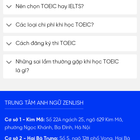
Nên chọn TOEIC hay IELTS?
Các loại chi phí khi học TOEIC?
Cách đăng ký thi TOEIC
Những sai lầm thường gặp khi học TOEIC
là gì?
TRUNG TÂM ANH NGỮ ZENLISH
Cơ sở 1 - Kim Mã:
Số 22A ngách 25, ngõ 629 Kim Mã,
phường Ngọc Khánh, Ba Đình, Hà Nội
Cơ sở 2 - Hai Bà Trưng:
Số 5, ngõ 128 phố Vọng, Hai Bà