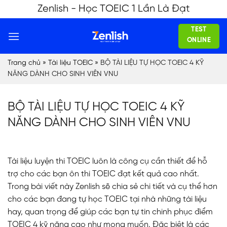
Skip
Zenlish - Học TOEIC 1 Lần Là Đạt
to
TEST
content
ONLINE
Trang chủ
»
Tài liệu TOEIC
»
BỘ TÀI LIỆU TỰ HỌC TOEIC 4 KỸ
NĂNG DÀNH CHO SINH VIÊN VNU
BỘ TÀI LIỆU TỰ HỌC TOEIC 4 KỸ
NĂNG DÀNH CHO SINH VIÊN VNU
Tài liệu luyện thi TOEIC luôn là công cụ cần thiết để hỗ
trợ cho các bạn ôn thi TOEIC đạt kết quả cao nhất.
Trong bài viết này Zenlish sẽ chia sẻ chi tiết và cụ thể hơn
cho các bạn đang tự học TOEIC tại nhà những tài liệu
hay, quan trọng để giúp các bạn tự tin chinh phục điểm
TOEIC 4 kỹ năng cao như mong muốn. Đặc biệt là các