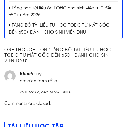
Tổng hợp tài liệu ôn TOEIC cho sinh viên từ 0 đến
650+ năm 2026
TẶNG BỘ TÀI LIỆU TỰ HỌC TOEIC TỪ MẤT GỐC
ĐẾN 650+ DÀNH CHO SINH VIÊN DNU
ONE THOUGHT ON “
TẶNG BỘ TÀI LIỆU TỰ HỌC
TOEIC TỪ MẤT GỐC ĐẾN 650+ DÀNH CHO SINH
VIÊN DNU
”
Khách
says:
em điền form rồi ạ
26 THÁNG 2, 2026 AT 9:41 CHIỀU
Comments are closed.
TÀI LIỆU HỌC TẬP