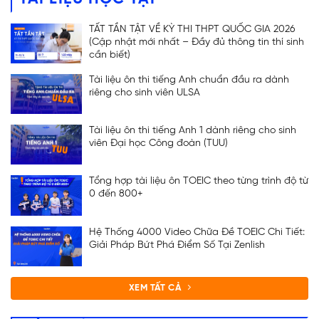
TẤT TẦN TẬT VỀ KỲ THI THPT QUỐC GIA 2026
(Cập nhật mới nhất – Đầy đủ thông tin thí sinh
cần biết)
Tài liệu ôn thi tiếng Anh chuẩn đầu ra dành
riêng cho sinh viên ULSA
Tài liệu ôn thi tiếng Anh 1 dành riêng cho sinh
viên Đại học Công đoàn (TUU)
Tổng hợp tài liệu ôn TOEIC theo từng trình độ từ
0 đến 800+
Hệ Thống 4000 Video Chữa Đề TOEIC Chi Tiết:
Giải Pháp Bứt Phá Điểm Số Tại Zenlish
XEM TẤT CẢ