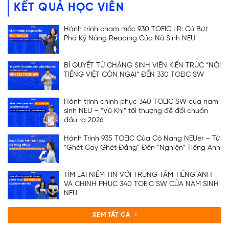
KẾT QUẢ HỌC VIÊN
Hành trình chạm mốc 930 TOEIC LR: Cú Bứt
Phá Kỹ Năng Reading Của Nữ Sinh NEU
BÍ QUYẾT TỪ CHÀNG SINH VIÊN KIẾN TRÚC “NÓI
TIẾNG VIỆT CÒN NGẠI” ĐẾN 330 TOEIC SW
Hành trình chinh phục 340 TOEIC SW của nam
sinh NEU – “Vũ Khí” tối thượng để đổi chuẩn
đầu ra 2026
Hành Trình 935 TOEIC Của Cô Nàng NEUer – Từ
“Ghét Cay Ghét Đắng” Đến “Nghiện” Tiếng Anh
TÌM LẠI NIỀM TIN VỚI TRUNG TÂM TIẾNG ANH
VÀ CHINH PHỤC 340 TOEIC SW CỦA NAM SINH
NEU
XEM TẤT CẢ