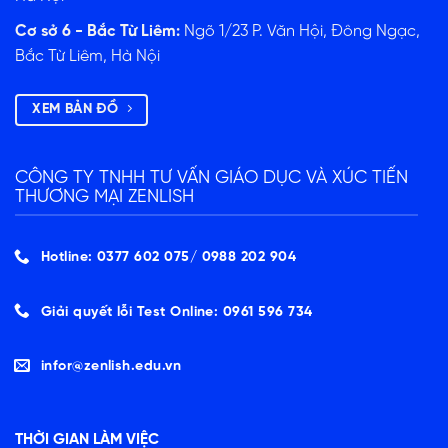
Cơ sở 6 - Bắc Từ Liêm:
Ngõ 1/23 P. Văn Hội, Đông Ngạc,
Bắc Từ Liêm, Hà Nội
XEM BẢN ĐỒ
CÔNG TY TNHH TƯ VẤN GIÁO DỤC VÀ XÚC TIẾN
THƯƠNG MẠI ZENLISH
Hotline: 0377 602 075/ ‭0988 202 904‬
Giải quyết lỗi Test Online: 0961 596 734
infor@zenlish.edu.vn
THỜI GIAN LÀM VIỆC