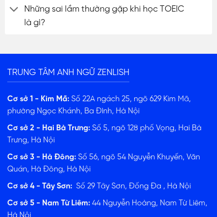
Những sai lầm thường gặp khi học TOEIC
là gì?
TRUNG TÂM ANH NGỮ ZENLISH
Cơ sở 1 - Kim Mã:
Số 22A ngách 25, ngõ 629 Kim Mã,
phường Ngọc Khánh, Ba Đình, Hà Nội
Cơ sở 2 - Hai Bà Trưng:
Số 5, ngõ 128 phố Vọng, Hai Bà
Trưng, Hà Nội
Cơ sở 3 - Hà Đông:
Số 56, ngõ 54 Nguyễn Khuyến, Văn
Quán, Hà Đông, Hà Nội
Cơ sở 4 - Tây Sơn:
Số 29 Tây Sơn, Đống Đa , Hà Nội
Cơ sở 5 - Nam Từ Liêm:
44 Nguyễn Hoàng, Nam Từ Liêm,
Hà Nội