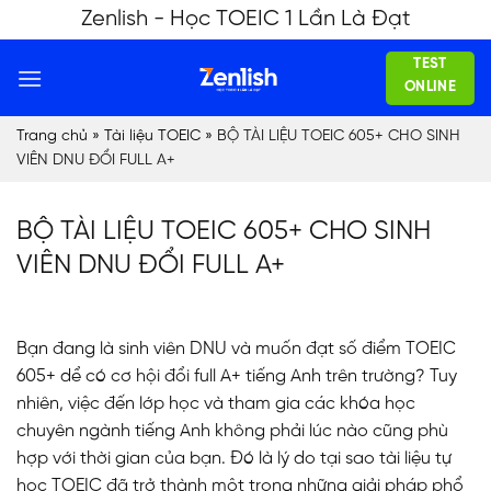
Skip
Zenlish - Học TOEIC 1 Lần Là Đạt
to
TEST
content
ONLINE
Trang chủ
»
Tài liệu TOEIC
»
BỘ TÀI LIỆU TOEIC 605+ CHO SINH
VIÊN DNU ĐỔI FULL A+
BỘ TÀI LIỆU TOEIC 605+ CHO SINH
VIÊN DNU ĐỔI FULL A+
Bạn đang là sinh viên DNU và muốn đạt số điểm TOEIC
605+ dể có cơ hội đổi full A+ tiếng Anh trên trường? Tuy
nhiên, việc đến lớp học và tham gia các khóa học
chuyên ngành tiếng Anh không phải lúc nào cũng phù
hợp với thời gian của bạn. Đó là lý do tại sao tài liệu tự
học TOEIC đã trở thành một trong những giải pháp phổ