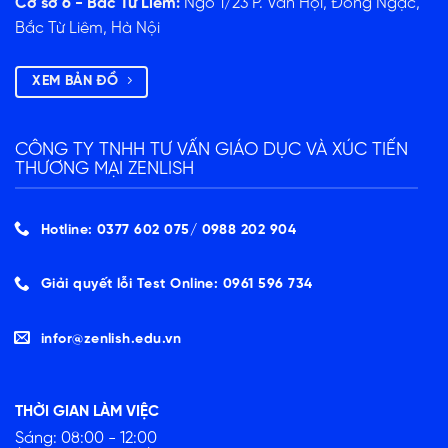
Cơ sở 6 - Bắc Từ Liêm:
Ngõ 1/23 P. Văn Hội, Đông Ngạc,
Bắc Từ Liêm, Hà Nội
XEM BẢN ĐỒ
CÔNG TY TNHH TƯ VẤN GIÁO DỤC VÀ XÚC TIẾN
THƯƠNG MẠI ZENLISH
Hotline: 0377 602 075/ ‭0988 202 904‬
Giải quyết lỗi Test Online: 0961 596 734
infor@zenlish.edu.vn
THỜI GIAN LÀM VIỆC
Sáng: 08:00 - 12:00