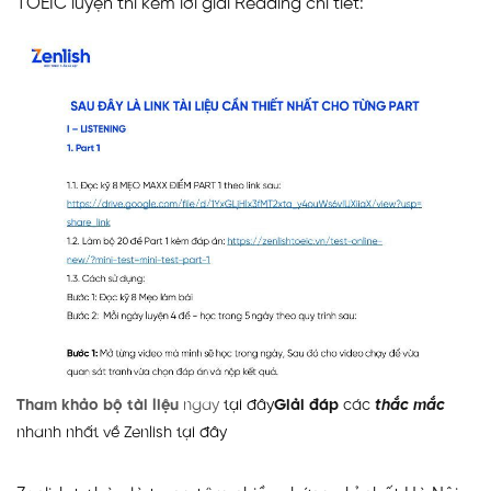
TOEIC luyện thi kèm lời giải Reading chi tiết:
Tham khảo bộ tài liệu
ngay
tại đây
Giải đáp
các
thắc mắc
nhanh nhất về Zenlish
tại đây