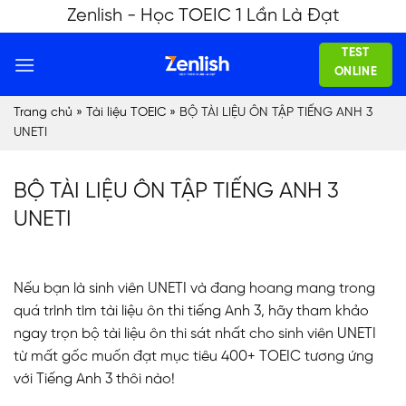
Skip
Zenlish - Học TOEIC 1 Lần Là Đạt
to
TEST
content
ONLINE
Trang chủ
»
Tài liệu TOEIC
»
BỘ TÀI LIỆU ÔN TẬP TIẾNG ANH 3
UNETI
BỘ TÀI LIỆU ÔN TẬP TIẾNG ANH 3
UNETI
Nếu bạn là sinh viên UNETI và đang hoang mang trong
quá trình tìm tài liệu ôn thi tiếng Anh 3, hãy tham khảo
ngay trọn bộ tài liệu ôn thi sát nhất cho sinh viên UNETI
từ mất gốc muốn đạt mục tiêu 400+ TOEIC tương ứng
với Tiếng Anh 3 thôi nào!