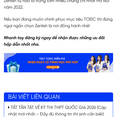
Zenlish tự hào là trung tâm nhiều chứng chỉ nhất Hà Nội
năm 2022.
Nếu bạn đang muốn chinh phục mục tiêu TOEIC thì đừng
ngại ngần chọn Zenlish là nơi đồng hành nhé!
Nhanh tay đăng ký ngay để nhận được những ưu đãi
hấp dẫn nhất nha.
BÀI VIẾT LIÊN QUAN
TẤT TẦN TẬT VỀ KỲ THI THPT QUỐC GIA 2026 (Cập
nhật mới nhất – Đầy đủ thông tin thí sinh cần biết)