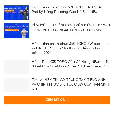
Hành trình chạm mốc 930 TOEIC LR: Cú Bứt
Phá Kỹ Năng Reading Của Nữ Sinh NEU
BÍ QUYẾT TỪ CHÀNG SINH VIÊN KIẾN TRÚC “NÓI
TIẾNG VIỆT CÒN NGẠI” ĐẾN 330 TOEIC SW
Hành trình chinh phục 340 TOEIC SW của nam
sinh NEU – “Vũ Khí” tối thượng để đổi chuẩn
đầu ra 2026
Hành Trình 935 TOEIC Của Cô Nàng NEUer – Từ
“Ghét Cay Ghét Đắng” Đến “Nghiện” Tiếng Anh
TÌM LẠI NIỀM TIN VỚI TRUNG TÂM TIẾNG ANH
VÀ CHINH PHỤC 340 TOEIC SW CỦA NAM SINH
NEU
XEM TẤT CẢ