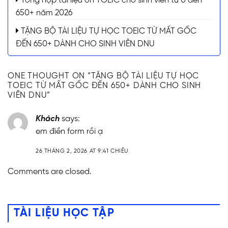
Tổng hợp tài liệu ôn TOEIC cho sinh viên từ 0 đến
650+ năm 2026
TẶNG BỘ TÀI LIỆU TỰ HỌC TOEIC TỪ MẤT GỐC
ĐẾN 650+ DÀNH CHO SINH VIÊN DNU
ONE THOUGHT ON “
TẶNG BỘ TÀI LIỆU TỰ HỌC
TOEIC TỪ MẤT GỐC ĐẾN 650+ DÀNH CHO SINH
VIÊN DNU
”
Khách
says:
em điền form rồi ạ
26 THÁNG 2, 2026 AT 9:41 CHIỀU
Comments are closed.
TÀI LIỆU HỌC TẬP