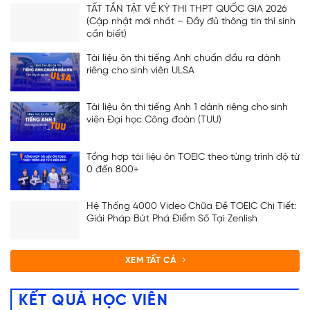
TẤT TẦN TẬT VỀ KỲ THI THPT QUỐC GIA 2026
(Cập nhật mới nhất – Đầy đủ thông tin thí sinh
cần biết)
Tài liệu ôn thi tiếng Anh chuẩn đầu ra dành
riêng cho sinh viên ULSA
Tài liệu ôn thi tiếng Anh 1 dành riêng cho sinh
viên Đại học Công đoàn (TUU)
Tổng hợp tài liệu ôn TOEIC theo từng trình độ từ
0 đến 800+
Hệ Thống 4000 Video Chữa Đề TOEIC Chi Tiết:
Giải Pháp Bứt Phá Điểm Số Tại Zenlish
XEM TẤT CẢ
KẾT QUẢ HỌC VIÊN