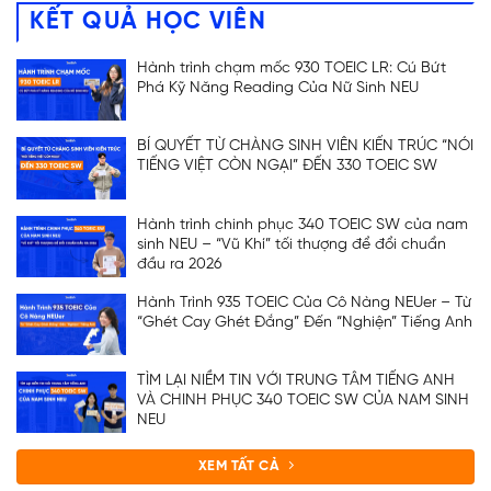
KẾT QUẢ HỌC VIÊN
Hành trình chạm mốc 930 TOEIC LR: Cú Bứt
Phá Kỹ Năng Reading Của Nữ Sinh NEU
BÍ QUYẾT TỪ CHÀNG SINH VIÊN KIẾN TRÚC “NÓI
TIẾNG VIỆT CÒN NGẠI” ĐẾN 330 TOEIC SW
Hành trình chinh phục 340 TOEIC SW của nam
sinh NEU – “Vũ Khí” tối thượng để đổi chuẩn
đầu ra 2026
Hành Trình 935 TOEIC Của Cô Nàng NEUer – Từ
“Ghét Cay Ghét Đắng” Đến “Nghiện” Tiếng Anh
TÌM LẠI NIỀM TIN VỚI TRUNG TÂM TIẾNG ANH
VÀ CHINH PHỤC 340 TOEIC SW CỦA NAM SINH
NEU
XEM TẤT CẢ