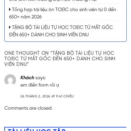
Tổng hợp tài liệu ôn TOEIC cho sinh viên từ 0 đến
650+ năm 2026
TẶNG BỘ TÀI LIỆU TỰ HỌC TOEIC TỪ MẤT GỐC
ĐẾN 650+ DÀNH CHO SINH VIÊN DNU
ONE THOUGHT ON “
TẶNG BỘ TÀI LIỆU TỰ HỌC
TOEIC TỪ MẤT GỐC ĐẾN 650+ DÀNH CHO SINH
VIÊN DNU
”
Khách
says:
em điền form rồi ạ
26 THÁNG 2, 2026 AT 9:41 CHIỀU
Comments are closed.