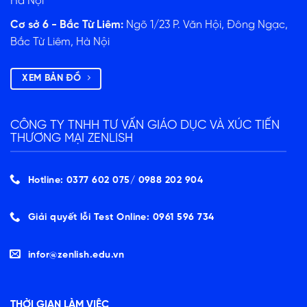
Hà Nội
Cơ sở 6 - Bắc Từ Liêm:
Ngõ 1/23 P. Văn Hội, Đông Ngạc,
Bắc Từ Liêm, Hà Nội
XEM BẢN ĐỒ
CÔNG TY TNHH TƯ VẤN GIÁO DỤC VÀ XÚC TIẾN
THƯƠNG MẠI ZENLISH
Hotline: 0377 602 075/ ‭0988 202 904‬
Giải quyết lỗi Test Online: 0961 596 734
infor@zenlish.edu.vn
THỜI GIAN LÀM VIỆC