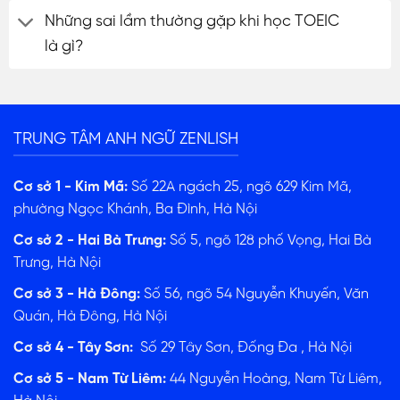
Những sai lầm thường gặp khi học TOEIC
là gì?
TRUNG TÂM ANH NGỮ ZENLISH
Cơ sở 1 - Kim Mã:
Số 22A ngách 25, ngõ 629 Kim Mã,
phường Ngọc Khánh, Ba Đình, Hà Nội
Cơ sở 2 - Hai Bà Trưng:
Số 5, ngõ 128 phố Vọng, Hai Bà
Trưng, Hà Nội
Cơ sở 3 - Hà Đông:
Số 56, ngõ 54 Nguyễn Khuyến, Văn
Quán, Hà Đông, Hà Nội
Cơ sở 4 - Tây Sơn:
Số 29 Tây Sơn, Đống Đa , Hà Nội
Cơ sở 5 - Nam Từ Liêm:
44 Nguyễn Hoàng, Nam Từ Liêm,