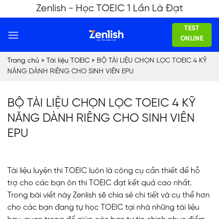
Skip
Zenlish - Học TOEIC 1 Lần Là Đạt
to
TEST
content
ONLINE
Trang chủ
»
Tài liệu TOEIC
»
BỘ TÀI LIỆU CHỌN LỌC TOEIC 4 KỸ
NĂNG DÀNH RIÊNG CHO SINH VIÊN EPU
BỘ TÀI LIỆU CHỌN LỌC TOEIC 4 KỸ
NĂNG DÀNH RIÊNG CHO SINH VIÊN
EPU
Tài liệu luyện thi TOEIC luôn là công cụ cần thiết để hỗ
trợ cho các bạn ôn thi TOEIC đạt kết quả cao nhất.
Trong bài viết này Zenlish sẽ chia sẻ chi tiết và cụ thể hơn
cho các bạn đang tự học TOEIC tại nhà những tài liệu