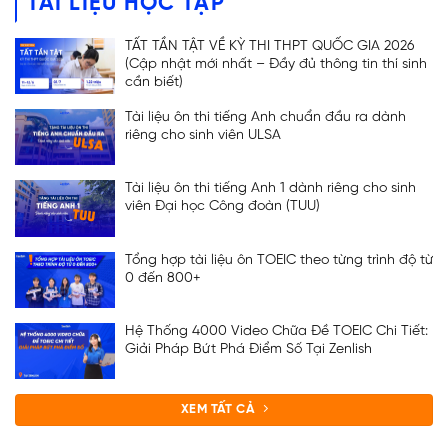
TÀI LIỆU HỌC TẬP
TẤT TẦN TẬT VỀ KỲ THI THPT QUỐC GIA 2026
(Cập nhật mới nhất – Đầy đủ thông tin thí sinh
cần biết)
Tài liệu ôn thi tiếng Anh chuẩn đầu ra dành
riêng cho sinh viên ULSA
Tài liệu ôn thi tiếng Anh 1 dành riêng cho sinh
viên Đại học Công đoàn (TUU)
Tổng hợp tài liệu ôn TOEIC theo từng trình độ từ
0 đến 800+
Hệ Thống 4000 Video Chữa Đề TOEIC Chi Tiết:
Giải Pháp Bứt Phá Điểm Số Tại Zenlish
ĐĂNG KÝ TƯ VẤN
XEM TẤT CẢ