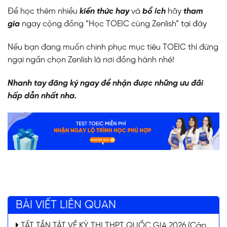
Để học thêm nhiều
kiến thức hay
và
bổ ích
hãy
tham
gia
ngay cộng đồng “Học TOEIC cùng Zenlish”
tại đây
Nếu bạn đang muốn chinh phục mục tiêu TOEIC thì đừng
ngại ngần chọn Zenlish là nơi đồng hành nhé!
Nhanh tay đăng ký ngay để nhận được những ưu đãi
hấp dẫn nhất nha.
BÀI VIẾT LIÊN QUAN
TẤT TẦN TẬT VỀ KỲ THI THPT QUỐC GIA 2026 (Cập