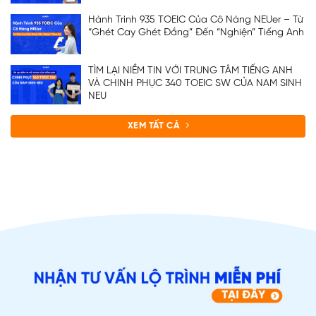
Hành Trình 935 TOEIC Của Cô Nàng NEUer – Từ
“Ghét Cay Ghét Đắng” Đến “Nghiện” Tiếng Anh
TÌM LẠI NIỀM TIN VỚI TRUNG TÂM TIẾNG ANH
VÀ CHINH PHỤC 340 TOEIC SW CỦA NAM SINH
NEU
XEM TẤT CẢ
ĐĂNG KÝ TƯ VẤN