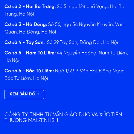
Cơ sở 2 - Hai Bà Trưng:
Số 5, ngõ 128 phố Vọng, Hai Bà
Trưng, Hà Nội
Cơ sở 3 - Hà Đông:
Số 56, ngõ 54 Nguyễn Khuyến, Văn
Quán, Hà Đông, Hà Nội
Cơ sở 4 - Tây Sơn:
Số 29 Tây Sơn, Đống Đa , Hà Nội
Cơ sở 5 - Nam Từ Liêm:
44 Nguyễn Hoàng, Nam Từ Liêm,
Hà Nội
Cơ sở 6 - Bắc Từ Liêm:
Ngõ 1/23 P. Văn Hội, Đông Ngạc,
Bắc Từ Liêm, Hà Nội
XEM BẢN ĐỒ
CÔNG TY TNHH TƯ VẤN GIÁO DỤC VÀ XÚC TIẾN
THƯƠNG MẠI ZENLISH