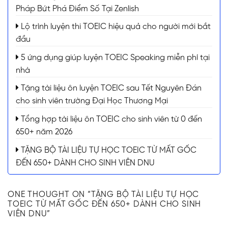
Pháp Bứt Phá Điểm Số Tại Zenlish
Lộ trình luyện thi TOEIC hiệu quả cho người mới bắt
đầu
5 ứng dụng giúp luyện TOEIC Speaking miễn phí tại
nhà
Tặng tài liệu ôn luyện TOEIC sau Tết Nguyên Đán
cho sinh viên trường Đại Học Thương Mại
Tổng hợp tài liệu ôn TOEIC cho sinh viên từ 0 đến
650+ năm 2026
TẶNG BỘ TÀI LIỆU TỰ HỌC TOEIC TỪ MẤT GỐC
ĐẾN 650+ DÀNH CHO SINH VIÊN DNU
ONE THOUGHT ON “
TẶNG BỘ TÀI LIỆU TỰ HỌC
TOEIC TỪ MẤT GỐC ĐẾN 650+ DÀNH CHO SINH
VIÊN DNU
”