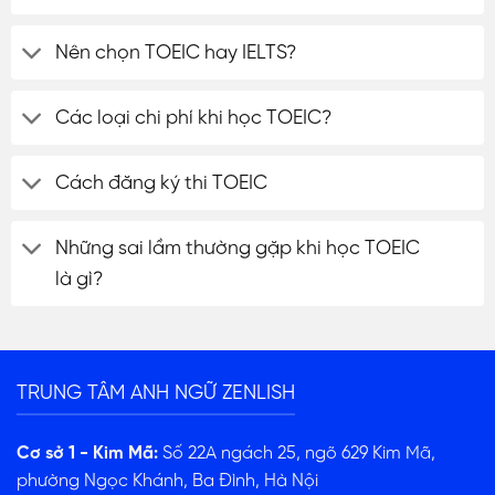
Nên chọn TOEIC hay IELTS?
Các loại chi phí khi học TOEIC?
Cách đăng ký thi TOEIC
Những sai lầm thường gặp khi học TOEIC
là gì?
TRUNG TÂM ANH NGỮ ZENLISH
Cơ sở 1 - Kim Mã:
Số 22A ngách 25, ngõ 629 Kim Mã,
phường Ngọc Khánh, Ba Đình, Hà Nội