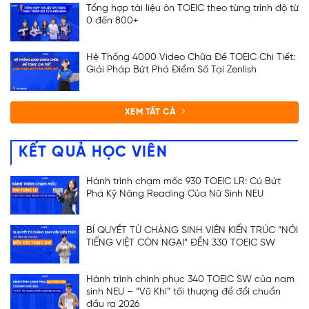
Tổng hợp tài liệu ôn TOEIC theo từng trình độ từ
0 đến 800+
Hệ Thống 4000 Video Chữa Đề TOEIC Chi Tiết:
Giải Pháp Bứt Phá Điểm Số Tại Zenlish
XEM TẤT CẢ
KẾT QUẢ HỌC VIÊN
Hành trình chạm mốc 930 TOEIC LR: Cú Bứt
Phá Kỹ Năng Reading Của Nữ Sinh NEU
BÍ QUYẾT TỪ CHÀNG SINH VIÊN KIẾN TRÚC “NÓI
TIẾNG VIỆT CÒN NGẠI” ĐẾN 330 TOEIC SW
Hành trình chinh phục 340 TOEIC SW của nam
sinh NEU – “Vũ Khí” tối thượng để đổi chuẩn
đầu ra 2026