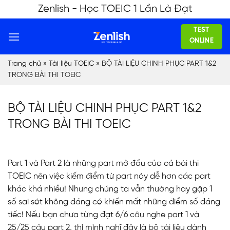
Skip
Zenlish - Học TOEIC 1 Lần Là Đạt
to
TEST
content
ONLINE
Trang chủ
»
Tài liệu TOEIC
»
BỘ TÀI LIỆU CHINH PHỤC PART 1&2
TRONG BÀI THI TOEIC
BỘ TÀI LIỆU CHINH PHỤC PART 1&2
TRONG BÀI THI TOEIC
Part 1 và Part 2 là những part mở đầu của cả bài thi
TOEIC nên việc kiếm điểm từ part này dễ hơn các part
khác khá nhiều! Nhưng chúng ta vẫn thường hay gặp 1
số sai sót không đáng có khiến mất những điểm số đáng
tiếc! Nếu bạn chưa từng đạt 6/6 câu nghe part 1 và
25/25 câu part 2, thì mình nghĩ đây là bộ tài liệu dành