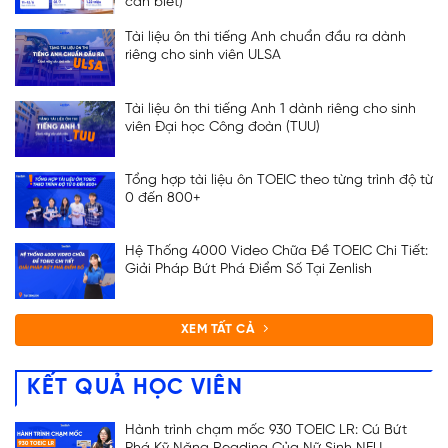
cần biết)
Tài liệu ôn thi tiếng Anh chuẩn đầu ra dành
riêng cho sinh viên ULSA
Tài liệu ôn thi tiếng Anh 1 dành riêng cho sinh
viên Đại học Công đoàn (TUU)
Tổng hợp tài liệu ôn TOEIC theo từng trình độ từ
0 đến 800+
Hệ Thống 4000 Video Chữa Đề TOEIC Chi Tiết:
Giải Pháp Bứt Phá Điểm Số Tại Zenlish
XEM TẤT CẢ
KẾT QUẢ HỌC VIÊN
Hành trình chạm mốc 930 TOEIC LR: Cú Bứt