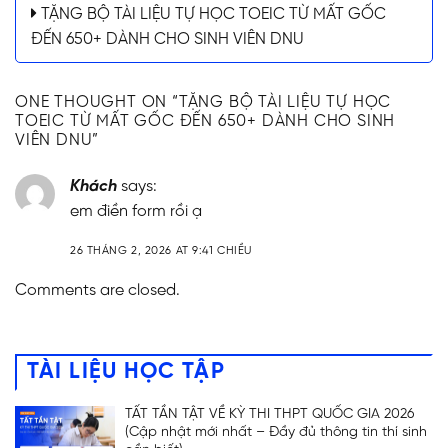
TẶNG BỘ TÀI LIỆU TỰ HỌC TOEIC TỪ MẤT GỐC
ĐẾN 650+ DÀNH CHO SINH VIÊN DNU
ONE THOUGHT ON “
TẶNG BỘ TÀI LIỆU TỰ HỌC
TOEIC TỪ MẤT GỐC ĐẾN 650+ DÀNH CHO SINH
VIÊN DNU
”
Khách
says:
em điền form rồi ạ
26 THÁNG 2, 2026 AT 9:41 CHIỀU
Comments are closed.
TÀI LIỆU HỌC TẬP
TẤT TẦN TẬT VỀ KỲ THI THPT QUỐC GIA 2026
(Cập nhật mới nhất – Đầy đủ thông tin thí sinh