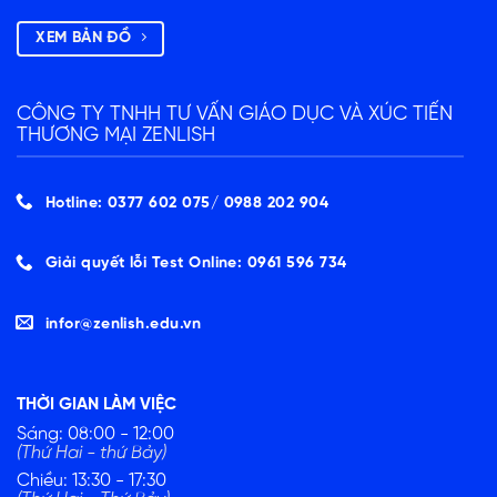
XEM BẢN ĐỒ
CÔNG TY TNHH TƯ VẤN GIÁO DỤC VÀ XÚC TIẾN
THƯƠNG MẠI ZENLISH
Hotline: 0377 602 075/ ‭0988 202 904‬
Giải quyết lỗi Test Online: 0961 596 734
infor@zenlish.edu.vn
THỜI GIAN LÀM VIỆC
Sáng: 08:00 - 12:00
(Thứ Hai - thứ Bảy)
Chiều: 13:30 - 17:30