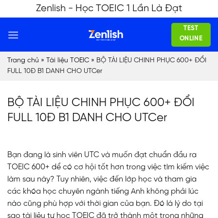
Skip
Zenlish - Học TOEIC 1 Lần Là Đạt
to
TEST
content
ONLINE
Trang chủ
»
Tài liệu TOEIC
»
BỘ TÀI LIỆU CHINH PHỤC 600+ ĐỔI
FULL 10Đ B1 DANH CHO UTCer
BỘ TÀI LIỆU CHINH PHỤC 600+ ĐỔI
FULL 10Đ B1 DANH CHO UTCer
Bạn đang là sinh viên UTC và muốn đạt chuẩn đầu ra
TOEIC 600+ dể có cơ hội tốt hơn trong việc tìm kiếm việc
làm sau này? Tuy nhiên, việc đến lớp học và tham gia
các khóa học chuyên ngành tiếng Anh không phải lúc
nào cũng phù hợp với thời gian của bạn. Đó là lý do tại
sao tài liệu tự học TOEIC đã trở thành một trong những