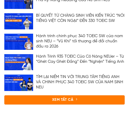
Phá Kỹ Năng Reading Của Nữ Sinh NEU
BÍ QUYẾT TỪ CHÀNG SINH VIÊN KIẾN TRÚC “NÓI
TIẾNG VIỆT CÒN NGẠI” ĐẾN 330 TOEIC SW
Hành trình chinh phục 340 TOEIC SW của nam
sinh NEU – “Vũ Khí” tối thượng để đổi chuẩn
đầu ra 2026
Hành Trình 935 TOEIC Của Cô Nàng NEUer – Từ
“Ghét Cay Ghét Đắng” Đến “Nghiện” Tiếng Anh
TÌM LẠI NIỀM TIN VỚI TRUNG TÂM TIẾNG ANH
VÀ CHINH PHỤC 340 TOEIC SW CỦA NAM SINH
NEU
XEM TẤT CẢ