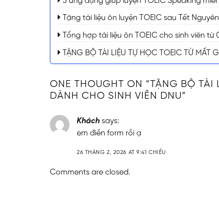
5 ứng dụng giúp luyện TOEIC Speaking miễn 
Tặng tài liệu ôn luyện TOEIC sau Tết Nguyê
Tổng hợp tài liệu ôn TOEIC cho sinh viên t
TẶNG BỘ TÀI LIỆU TỰ HỌC TOEIC TỪ MẤT 
ONE THOUGHT ON “
TẶNG BỘ TÀI 
DÀNH CHO SINH VIÊN DNU
”
Khách
says:
em điền form rồi ạ
26 THÁNG 2, 2026 AT 9:41 CHIỀU
Comments are closed.