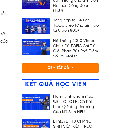
dành riêng cho sinh viên
Đại học Công đoàn
(TUU)
 bắt
Tổng hợp tài liệu ôn
TOEIC theo từng trình độ
từ 0 đến 800+
 rất
Hệ Thống 4000 Video
 của
Chữa Đề TOEIC Chi Tiết:
Giải Pháp Bứt Phá Điểm
Số Tại Zenlish
XEM TẤT CẢ
KẾT QUẢ HỌC VIÊN
Hành trình chạm mốc
930 TOEIC LR: Cú Bứt
Phá Kỹ Năng Reading
Của Nữ Sinh NEU
BÍ QUYẾT TỪ CHÀNG
SINH VIÊN KIẾN TRÚC