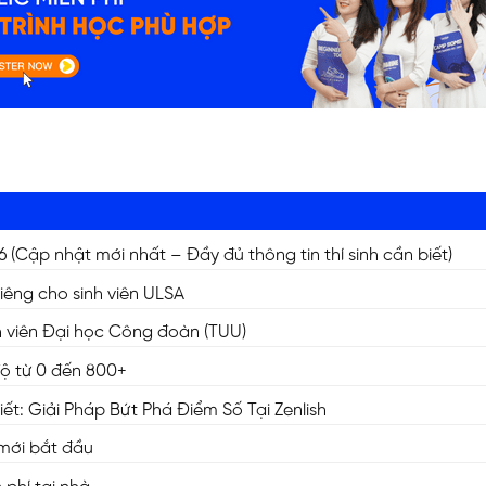
Cập nhật mới nhất – Đầy đủ thông tin thí sinh cần biết)
N
riêng cho sinh viên ULSA
inh viên Đại học Công đoàn (TUU)
độ từ 0 đến 800+
t: Giải Pháp Bứt Phá Điểm Số Tại Zenlish
 mới bắt đầu