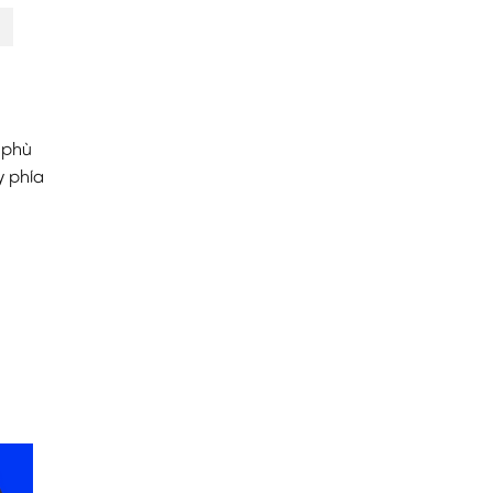
 phù
 phía