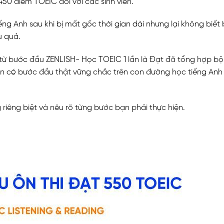
50 điểm TOEIC đối với các sinh viên.
iếng Anh sau khi bị mất gốc thời gian dài nhưng lại không biết
u quả.
từ bước đầu ZENLISH- Học TOEIC 1 lần là Đạt đã tổng hợp bộ
 có bước đầu thật vững chắc trên con đường học tiếng Anh
 riêng biệt và nêu rõ từng bước bạn phải thực hiện.