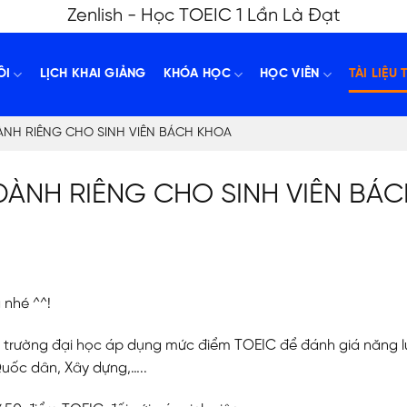
Zenlish - Học TOEIC 1 Lần Là Đạt
ÔI
LỊCH KHAI GIẢNG
KHÓA HỌC
HỌC VIÊN
TÀI LIỆU 
 DÀNH RIÊNG CHO SINH VIÊN BÁCH KHOA
 DÀNH RIÊNG CHO SINH VIÊN BÁ
 nhé ^^!
ều trường đại học áp dụng mức điểm TOEIC để đánh giá năng l
 Quốc dân, Xây dựng,…..