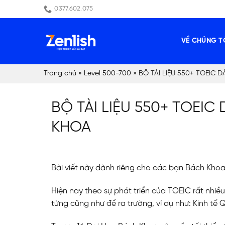
Skip
0377.602.075
to
content
VỀ CHÚNG T
Trang chủ
»
Level 500-700
»
BỘ TÀI LIỆU 550+ TOEIC
BỘ TÀI LIỆU 550+ TOEIC
KHOA
Bài viết này dành riêng cho các bạn Bách Khoa
Hiện nay theo sự phát triển của TOEIC rất nhi
từng cũng như để ra trường, ví dụ như: Kinh tế