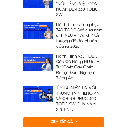
“NÓI TIẾNG VIỆT CÒN
NGẠI” ĐẾN 330 TOEIC
SW
Hành trình chinh phục
340 TOEIC SW của nam
sinh NEU – “Vũ Khí” tối
thượng để đổi chuẩn
đầu ra 2026
Hành Trình 935 TOEIC
Của Cô Nàng NEUer –
Từ “Ghét Cay Ghét
Đắng” Đến “Nghiện”
Tiếng Anh
TÌM LẠI NIỀM TIN VỚI
TRUNG TÂM TIẾNG ANH
VÀ CHINH PHỤC 340
TOEIC SW CỦA NAM
SINH NEU
XEM TẤT CẢ