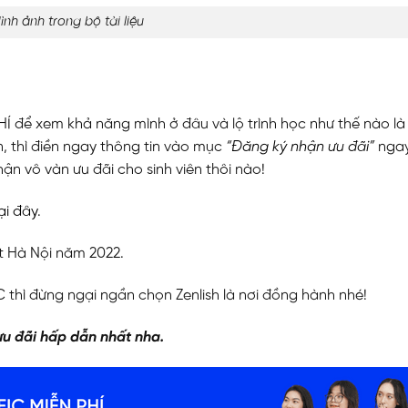
ình ảnh trong bộ tài liệu
 để xem khả năng mình ở đâu và lộ trình học như thế nào là
, thì điền ngay thông tin vào mục
“
Đăng ký nhận ưu đãi
”
ngay
hận vô vàn ưu đãi cho sinh viên thôi nào!
ại đây
.
ất Hà Nội năm 2022.
thì đừng ngại ngần chọn Zenlish là nơi đồng hành nhé!
u đãi hấp dẫn nhất nha.