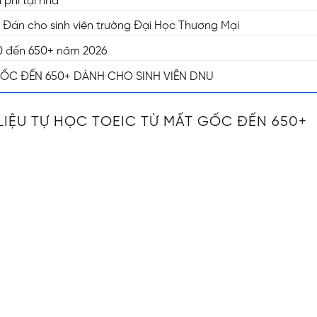
phí tại nhà
n Đán cho sinh viên trường Đại Học Thương Mại
ừ 0 đến 650+ năm 2026
GỐC ĐẾN 650+ DÀNH CHO SINH VIÊN DNU
LIỆU TỰ HỌC TOEIC TỪ MẤT GỐC ĐẾN 650+