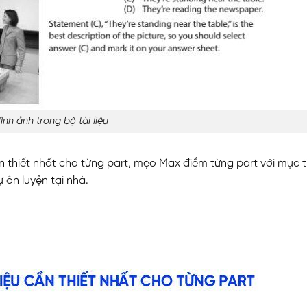
ình ảnh trong bộ tài liệu
n thiết nhất cho từng part, mẹo Max điểm từng part với mục t
 ôn luyện tại nhà.