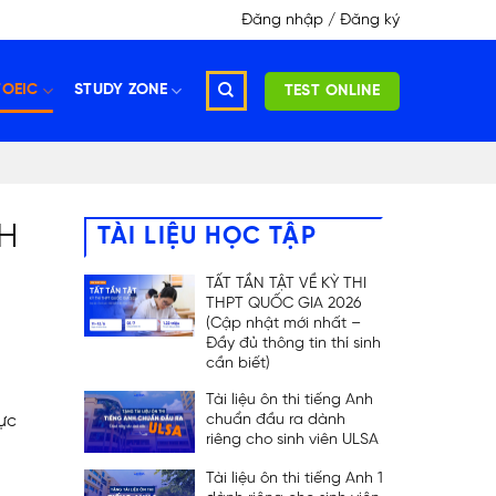
Đăng nhập / Đăng ký
TOEIC
STUDY ZONE
TEST ONLINE
CH
TÀI LIỆU HỌC TẬP
TẤT TẦN TẬT VỀ KỲ THI
THPT QUỐC GIA 2026
(Cập nhật mới nhất –
Đầy đủ thông tin thí sinh
cần biết)
Tài liệu ôn thi tiếng Anh
ực
chuẩn đầu ra dành
riêng cho sinh viên ULSA
Tài liệu ôn thi tiếng Anh 1