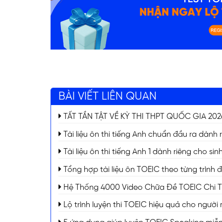
BÀI VIẾT LIÊN QUAN
TẤT TẦN TẬT VỀ KỲ THI THPT QUỐC GIA 2026 (
ĐĂNG KÝ TƯ VẤ
Tài liệu ôn thi tiếng Anh chuẩn đầu ra dành 
Tài liệu ôn thi tiếng Anh 1 dành riêng cho s
Tổng hợp tài liệu ôn TOEIC theo từng trình 
Hệ Thống 4000 Video Chữa Đề TOEIC Chi Tiế
Lộ trình luyện thi TOEIC hiệu quả cho người