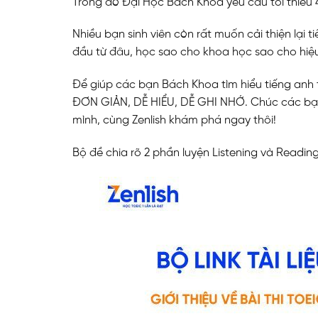
Trong đó Đại Học Bách Khoa yêu cầu tối thiểu 4
Nhiều bạn sinh viên còn rất muốn cải thiện lại t
đầu từ đâu, học sao cho khoa học sao cho hiệ
Để giúp các bạn Bách Khoa tìm hiểu tiếng anh 
ĐƠN GIẢN, DỄ HIỂU, DỄ GHI NHỚ. Chúc các bạn
mình, cùng Zenlish khám phá ngay thôi!
Bộ đề chia rõ 2 phần luyện Listening và Reading