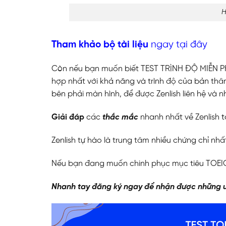
H
Tham khảo bộ tài liệu
ngay
tại đây
Còn nếu bạn muốn biết TEST TRÌNH ĐỘ MIỄN PHÍ
hợp nhất với khả năng và trình độ của bản thân
bên phải màn hình, để được Zenlish liên hệ và n
Giải đáp
các
thắc mắc
nhanh nhất về Zenlish
t
Zenlish tự hào là trung tâm nhiều chứng chỉ nh
Nếu bạn đang muốn chinh phục mục tiêu TOEIC 
Nhanh tay đăng ký ngay để nhận được những ư