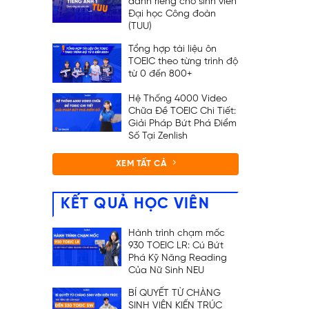
dành riêng cho sinh viên
Đại học Công đoàn
(TUU)
Tổng hợp tài liệu ôn
TOEIC theo từng trình độ
từ 0 đến 800+
Hệ Thống 4000 Video
Chữa Đề TOEIC Chi Tiết:
Giải Pháp Bứt Phá Điểm
Số Tại Zenlish
XEM TẤT CẢ
KẾT QUẢ HỌC VIÊN
Hành trình chạm mốc
930 TOEIC LR: Cú Bứt
Phá Kỹ Năng Reading
Của Nữ Sinh NEU
BÍ QUYẾT TỪ CHÀNG
SINH VIÊN KIẾN TRÚC