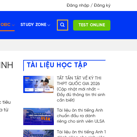
Đăng nhập / Đăng ký
TOEIC
STUDY ZONE
TEST ONLINE
INH
TÀI LIỆU HỌC TẬP
TẤT TẦN TẬT VỀ KỲ THI
THPT QUỐC GIA 2026
(Cập nhật mới nhất –
Đầy đủ thông tin thí sinh
cần biết)
 tiêu
a từ
Tài liệu ôn thi tiếng Anh
chuẩn đầu ra dành
riêng cho sinh viên ULSA
Tài liệu ôn thi tiếng Anh 1