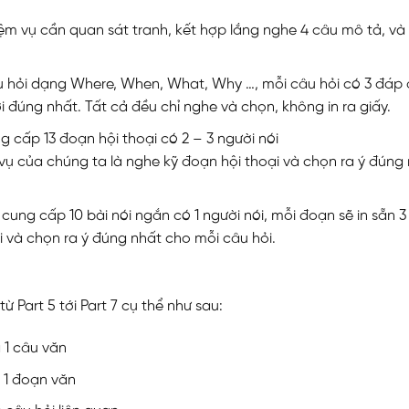
hiệm vụ cần quan sát tranh, kết hợp lắng nghe 4 câu mô tả, và
câu hỏi dạng Where, When, What, Why …, mỗi câu hỏi có 3 đáp 
ời đúng nhất. Tất cả đều chỉ nghe và chọn, không in ra giấy.
ng cấp 13 đoạn hội thoại có 2 – 3 người nói
 vụ của chúng ta là nghe kỹ đoạn hội thoại và chọn ra ý đúng
 cung cấp 10 bài nói ngắn có 1 người nói, mỗi đoạn sẽ in sẵn 3
i và chọn ra ý đúng nhất cho mỗi câu hỏi.
 Part 5 tới Part 7 cụ thể như sau:
g 1 câu văn
g 1 đoạn văn