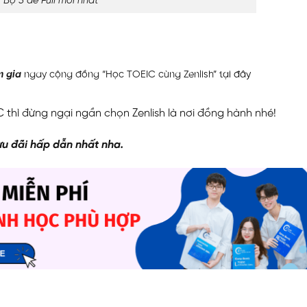
Bộ 5 đề Full mới nhất
 gia
ngay cộng đồng “Học TOEIC cùng Zenlish”
tại đây
thì đừng ngại ngần chọn Zenlish là nơi đồng hành nhé!
u đãi hấp dẫn nhất nha.