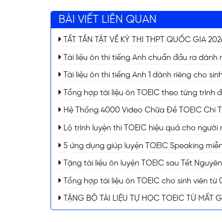
BÀI VIẾT LIÊN QUAN
TẤT TẦN TẬT VỀ KỲ THI THPT QUỐC GIA 2026 (
Tài liệu ôn thi tiếng Anh chuẩn đầu ra dành 
Tài liệu ôn thi tiếng Anh 1 dành riêng cho s
Tổng hợp tài liệu ôn TOEIC theo từng trình 
Hệ Thống 4000 Video Chữa Đề TOEIC Chi Tiế
Lộ trình luyện thi TOEIC hiệu quả cho người
ĐĂNG KÝ TƯ VẤ
5 ứng dụng giúp luyện TOEIC Speaking miễn 
Tặng tài liệu ôn luyện TOEIC sau Tết Nguyê
Tổng hợp tài liệu ôn TOEIC cho sinh viên t
TẶNG BỘ TÀI LIỆU TỰ HỌC TOEIC TỪ MẤT 