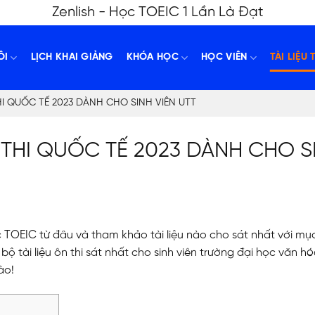
Zenlish - Học TOEIC 1 Lần Là Đạt
ÔI
LỊCH KHAI GIẢNG
KHÓA HỌC
HỌC VIÊN
TÀI LIỆU 
THI QUỐC TẾ 2023 DÀNH CHO SINH VIÊN UTT
Ề THI QUỐC TẾ 2023 DÀNH CHO S
TOEIC từ đâu và tham khảo tài liệu nào cho sát nhất với mục
 tài liệu ôn thi sát nhất cho sinh viên trường đại học văn hó
ào!