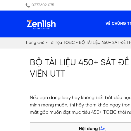
Skip
0377.602.075
to
content
VỀ CHÚNG T
Trang chủ
»
Tài liệu TOEIC
»
BỘ TÀI LIỆU 450+ SÁT ĐỀ 
BỘ TÀI LIỆU 450+ SÁT Đ
VIÊN UTT
Nếu bạn đang loay hay không biết bắt đầu học 
mình mong muốn, thì hãy tham khảo ngay trọn bộ
mất gốc muốn đạt mục tiêu 450+ TOEIC thôi n
Nội dung
[
Ẩn
]