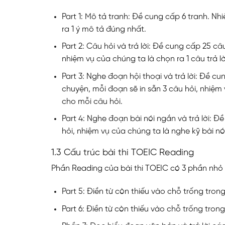
Part 1: Mô tả tranh: Đề cung cấp 6 tranh. N
ra 1 ý mô tả đúng nhất.
Part 2: Câu hỏi và trả lời: Đề cung cấp 25 
nhiệm vụ của chúng ta là chọn ra 1 câu trả l
Part 3: Nghe đoạn hội thoại và trả lời: Đề cu
chuyện, mỗi đoạn sẽ in sẵn 3 câu hỏi, nhiệm
cho mỗi câu hỏi.
Part 4: Nghe đoạn bài nói ngắn và trả lời: Đề
hỏi, nhiệm vụ của chúng ta là nghe kỹ bài nó
1.3 Cấu trúc bài thi TOEIC Reading
Phần Reading của bài thi TOEIC có 3 phần nhỏ từ
Part 5: Điền từ còn thiếu vào chỗ trống tron
Part 6: Điền từ còn thiếu vào chỗ trống tron