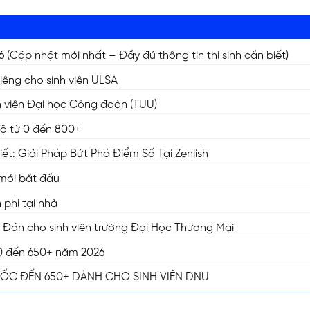
Cập nhật mới nhất – Đầy đủ thông tin thí sinh cần biết)
riêng cho sinh viên ULSA
inh viên Đại học Công đoàn (TUU)
độ từ 0 đến 800+
t: Giải Pháp Bứt Phá Điểm Số Tại Zenlish
 mới bắt đầu
N
phí tại nhà
n Đán cho sinh viên trường Đại Học Thương Mại
ừ 0 đến 650+ năm 2026
GỐC ĐẾN 650+ DÀNH CHO SINH VIÊN DNU