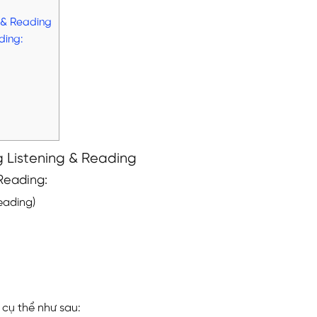
g & Reading
ding:
ng Listening & Reading
 Reading:
eading)
4 cụ thể như sau: