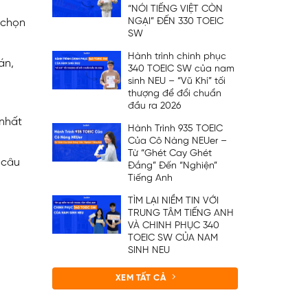
“NÓI TIẾNG VIỆT CÒN
NGẠI” ĐẾN 330 TOEIC
 chọn
SW
Hành trình chinh phục
án,
340 TOEIC SW của nam
sinh NEU – “Vũ Khí” tối
thượng để đổi chuẩn
đầu ra 2026
 nhất
Hành Trình 935 TOEIC
Của Cô Nàng NEUer –
Từ “Ghét Cay Ghét
 câu
Đắng” Đến “Nghiện”
Tiếng Anh
TÌM LẠI NIỀM TIN VỚI
TRUNG TÂM TIẾNG ANH
VÀ CHINH PHỤC 340
TOEIC SW CỦA NAM
SINH NEU
XEM TẤT CẢ