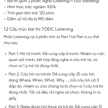
– Bài thi gồm 2 phần: Nghe (Listening) + Đọc (Reading)
– Hình thức trắc nghiệm 100%.
– Thời gian làm bài: 120 phút.
– Điểm số tối đa là 990 điểm
1.2 Cấu trúc bài thi TOEIC Listening
Phần Listening có 4 phần nhỏ từ Part 1 tới Part 4 cụ thể
như sau:
Part 1: Mô tả tranh: Đề cung cấp 6 tranh. Nhiệm vụ cần
quan sát tranh, kết hợp lắng nghe 4 câu mô tả, và
chọn ra 1 ý mô tả đúng nhất.
Part 2: Câu hỏi và trả lời: Đề cung cấp 25 câu hỏi
dạng Where, When, What, Why …, mỗi câu hỏi có 3
đáp án, nhiệm vụ của chúng ta là chọn ra 1 câu trả lời
đúng nhất. Tất cả đều chỉ nghe và chọn, không in ra
giấy.
Part 3: Nghe đoạn hội thoại và trả lời: Đề cung cấp 13