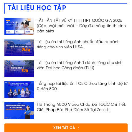
TÀI LIỆU HỌC TẬP
TẤT TẦN TẬT VỀ KỲ THI THPT QUỐC GIA 2026
(Cập nhật mới nhất – Đầy đủ thông tin thí sinh
cần biết)
Tài liệu ôn thi tiếng Anh chuẩn đầu ra dành
riêng cho sinh viên ULSA
Tài liệu ôn thi tiếng Anh 1 dành riêng cho sinh
viên Đại học Công đoàn (TUU)
Tổng hợp tài liệu ôn TOEIC theo từng trình độ từ
0 đến 800+
Hệ Thống 4000 Video Chữa Đề TOEIC Chi Tiết:
Giải Pháp Bứt Phá Điểm Số Tại Zenlish
XEM TẤT CẢ