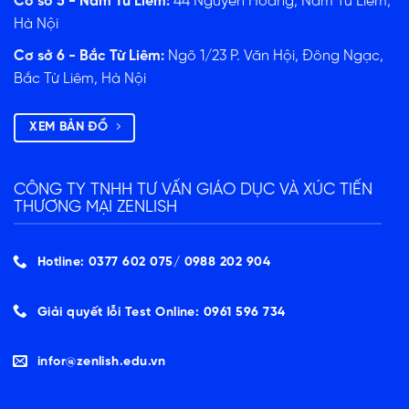
Cơ sở 5 - Nam Từ Liêm:
44 Nguyễn Hoàng, Nam Từ Liêm,
Hà Nội
Cơ sở 6 - Bắc Từ Liêm:
Ngõ 1/23 P. Văn Hội, Đông Ngạc,
Bắc Từ Liêm, Hà Nội
XEM BẢN ĐỒ
CÔNG TY TNHH TƯ VẤN GIÁO DỤC VÀ XÚC TIẾN
THƯƠNG MẠI ZENLISH
Hotline: 0377 602 075/ ‭0988 202 904‬
Giải quyết lỗi Test Online: 0961 596 734
infor@zenlish.edu.vn