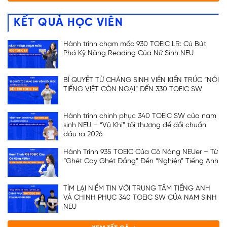
KẾT QUẢ HỌC VIÊN
Hành trình chạm mốc 930 TOEIC LR: Cú Bứt
Phá Kỹ Năng Reading Của Nữ Sinh NEU
BÍ QUYẾT TỪ CHÀNG SINH VIÊN KIẾN TRÚC “NÓI
TIẾNG VIỆT CÒN NGẠI” ĐẾN 330 TOEIC SW
Hành trình chinh phục 340 TOEIC SW của nam
sinh NEU – “Vũ Khí” tối thượng để đổi chuẩn
đầu ra 2026
Hành Trình 935 TOEIC Của Cô Nàng NEUer – Từ
“Ghét Cay Ghét Đắng” Đến “Nghiện” Tiếng Anh
TÌM LẠI NIỀM TIN VỚI TRUNG TÂM TIẾNG ANH
VÀ CHINH PHỤC 340 TOEIC SW CỦA NAM SINH
NEU