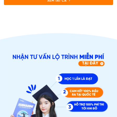
XEM TẤT CẢ
ĐĂNG KÝ TƯ VẤN