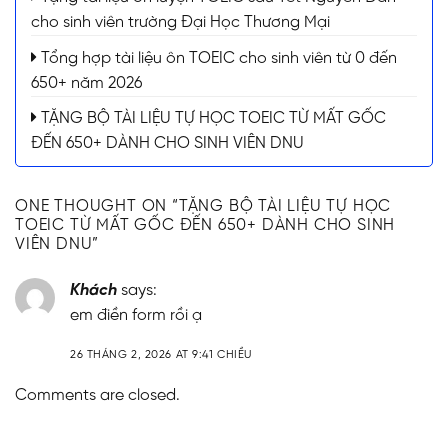
cho sinh viên trường Đại Học Thương Mại
Tổng hợp tài liệu ôn TOEIC cho sinh viên từ 0 đến
650+ năm 2026
TẶNG BỘ TÀI LIỆU TỰ HỌC TOEIC TỪ MẤT GỐC
ĐẾN 650+ DÀNH CHO SINH VIÊN DNU
ONE THOUGHT ON “
TẶNG BỘ TÀI LIỆU TỰ HỌC
TOEIC TỪ MẤT GỐC ĐẾN 650+ DÀNH CHO SINH
VIÊN DNU
”
Khách
says:
em điền form rồi ạ
26 THÁNG 2, 2026 AT 9:41 CHIỀU
Comments are closed.