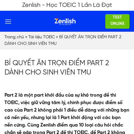
Skip
Zenlish - Học TOEIC 1 Lần Là Đạt
to
TEST
content
ONLINE
Trang chủ
»
Tài liệu TOEIC
»
BÍ QUYẾT ĂN TRỌN ĐIỂM PART 2
DÀNH CHO SINH VIÊN TMU
BÍ QUYẾT ĂN TRỌN ĐIỂM PART 2
DÀNH CHO SINH VIÊN TMU
Part 2 là một part khởi đầu của sự khó trong đề thi
TOEIC, việc giữ vững tâm lý, chinh phục được điểm số
cao của Part 2 không phải 1 điều dễ dàng với những bạn
có nến yếu, nhưng lại là 1 Part khởi động với các bạn
nền cứng. Cùng Zenlish điểm qua 10 loại câu hỏi chắc
chắn sẽ gặp trong Part 2 đề thi TOEIC, để Part 2 không