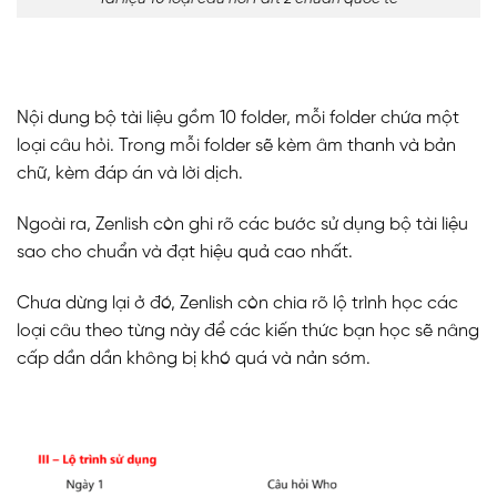
Nội dung bộ tài liệu gồm 10 folder, mỗi folder chứa một
loại câu hỏi. Trong mỗi folder sẽ kèm âm thanh và bản
chữ, kèm đáp án và lời dịch.
Ngoài ra, Zenlish còn ghi rõ các bước sử dụng bộ tài liệu
sao cho chuẩn và đạt hiệu quả cao nhất.
Chưa dừng lại ở đó, Zenlish còn chia rõ lộ trình học các
loại câu theo từng này để các kiến thức bạn học sẽ nâng
cấp dần dần không bị khó quá và nản sớm.