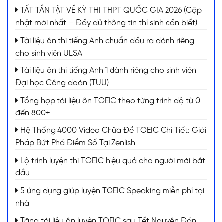
TẤT TẦN TẬT VỀ KỲ THI THPT QUỐC GIA 2026 (Cập
nhật mới nhất – Đầy đủ thông tin thí sinh cần biết)
Tài liệu ôn thi tiếng Anh chuẩn đầu ra dành riêng
cho sinh viên ULSA
Tài liệu ôn thi tiếng Anh 1 dành riêng cho sinh viên
Đại học Công đoàn (TUU)
Tổng hợp tài liệu ôn TOEIC theo từng trình độ từ 0
đến 800+
Hệ Thống 4000 Video Chữa Đề TOEIC Chi Tiết: Giải
Pháp Bứt Phá Điểm Số Tại Zenlish
Lộ trình luyện thi TOEIC hiệu quả cho người mới bắt
đầu
5 ứng dụng giúp luyện TOEIC Speaking miễn phí tại
nhà
Tặng tài liệu ôn luyện TOEIC sau Tết Nguyên Đán