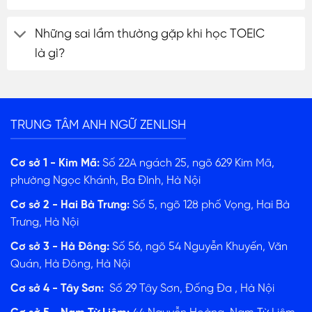
Những sai lầm thường gặp khi học TOEIC
là gì?
TRUNG TÂM ANH NGỮ ZENLISH
Cơ sở 1 - Kim Mã:
Số 22A ngách 25, ngõ 629 Kim Mã,
phường Ngọc Khánh, Ba Đình, Hà Nội
Cơ sở 2 - Hai Bà Trưng:
Số 5, ngõ 128 phố Vọng, Hai Bà
Trưng, Hà Nội
Cơ sở 3 - Hà Đông:
Số 56, ngõ 54 Nguyễn Khuyến, Văn
Quán, Hà Đông, Hà Nội
Cơ sở 4 - Tây Sơn:
Số 29 Tây Sơn, Đống Đa , Hà Nội