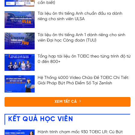
cần biết)
Tài liệu ôn thi tiếng Anh chuẩn đầu ra dành
riêng cho sinh viên ULSA
Tài liệu ôn thi tiếng Anh 1 dành riêng cho sinh
viên Đại học Công đoàn (TUU)
Tổng hợp tài liệu ôn TOEIC theo từng trình độ từ
0 đến 800+
Hệ Thống 4000 Video Chữa Đề TOEIC Chi Tiết:
Giải Pháp Bứt Phá Điểm Số Tại Zenlish
XEM TẤT CẢ
KẾT QUẢ HỌC VIÊN
Hành trình chạm mốc 930 TOEIC LR: Cú Bứt