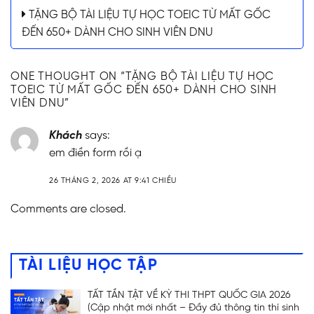
TẶNG BỘ TÀI LIỆU TỰ HỌC TOEIC TỪ MẤT GỐC
ĐẾN 650+ DÀNH CHO SINH VIÊN DNU
ONE THOUGHT ON “
TẶNG BỘ TÀI LIỆU TỰ HỌC
TOEIC TỪ MẤT GỐC ĐẾN 650+ DÀNH CHO SINH
VIÊN DNU
”
Khách
says:
em điền form rồi ạ
26 THÁNG 2, 2026 AT 9:41 CHIỀU
Comments are closed.
TÀI LIỆU HỌC TẬP
TẤT TẦN TẬT VỀ KỲ THI THPT QUỐC GIA 2026
(Cập nhật mới nhất – Đầy đủ thông tin thí sinh