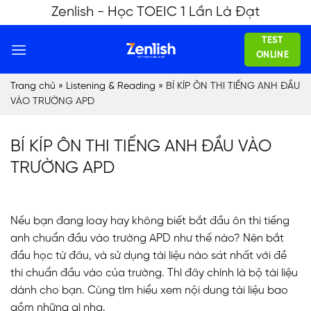
Skip
Zenlish - Học TOEIC 1 Lần Là Đạt
to
TEST
content
ONLINE
Trang chủ
»
Listening & Reading
»
BÍ KÍP ÔN THI TIẾNG ANH ĐẦU
VÀO TRƯỜNG APD
BÍ KÍP ÔN THI TIẾNG ANH ĐẦU VÀO
TRƯỜNG APD
Nếu bạn đang loay hay không biết bắt đầu ôn thi tiếng
anh chuẩn đầu vào trường APD như thế nào? Nên bắt
đầu học từ đâu, và sử dụng tài liệu nào sát nhất với đề
thi chuẩn đầu vào của trường. Thì đây chính là bộ tài liệu
dành cho bạn. Cùng tìm hiểu xem nội dung tài liệu bao
gồm những gì nha.