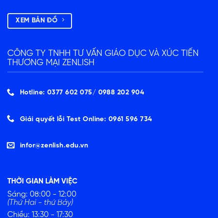
XEM BẢN ĐỒ
CÔNG TY TNHH TƯ VẤN GIÁO DỤC VÀ XÚC TIẾN
THƯƠNG MẠI ZENLISH
Hotline: 0377 602 075/ ‭0988 202 904‬
Giải quyết lỗi Test Online: 0961 596 734
infor@zenlish.edu.vn
THỜI GIAN LÀM VIỆC
Sáng: 08:00 - 12:00
(Thứ Hai - thứ Bảy)
Chiều: 13:30 - 17:30