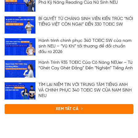
Phá Kỹ Năng Reading Của Nữ Sinh NEU
BÍ QUYẾT TỪ CHÀNG SINH VIÊN KIẾN TRÚC “NÓI
TIẾNG VIỆT CÒN NGẠI” ĐẾN 330 TOEIC SW
Hành trình chinh phục 340 TOEIC SW của nam
sinh NEU – “Vũ Khí” tối thượng để đổi chuẩn
đầu ra 2026
Hành Trình 935 TOEIC Của Cô Nàng NEUer – Từ
“Ghét Cay Ghét Đắng” Đến “Nghiện” Tiếng Anh
TÌM LẠI NIỀM TIN VỚI TRUNG TÂM TIẾNG ANH
VÀ CHINH PHỤC 340 TOEIC SW CỦA NAM SINH
NEU
XEM TẤT CẢ