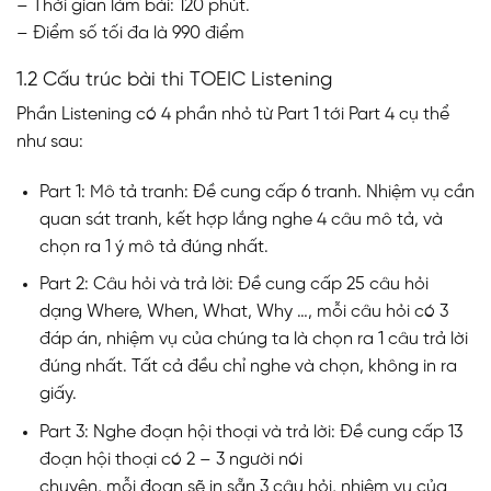
– Thời gian làm bài: 120 phút.
– Điểm số tối đa là 990 điểm
1.2 Cấu trúc bài thi TOEIC Listening
Phần Listening có 4 phần nhỏ từ Part 1 tới Part 4 cụ thể
như sau:
Part 1: Mô tả tranh: Đề cung cấp 6 tranh. Nhiệm vụ cần
quan sát tranh, kết hợp lắng nghe 4 câu mô tả, và
chọn ra 1 ý mô tả đúng nhất.
Part 2: Câu hỏi và trả lời: Đề cung cấp 25 câu hỏi
dạng Where, When, What, Why …, mỗi câu hỏi có 3
đáp án, nhiệm vụ của chúng ta là chọn ra 1 câu trả lời
đúng nhất. Tất cả đều chỉ nghe và chọn, không in ra
giấy.
Part 3: Nghe đoạn hội thoại và trả lời: Đề cung cấp 13
đoạn hội thoại có 2 – 3 người nói
chuyện, mỗi đoạn sẽ in sẵn 3 câu hỏi, nhiệm vụ của