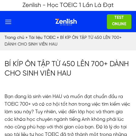
Skip
Zenlish - Học TOEIC 1 Lần Là Đạt
to
TEST
content
ONLINE
Trang chủ
»
Tài liệu TOEIC
»
BÍ KÍP ÔN TẬP TỪ 450 LÊN 700+
DÀNH CHO SINH VIÊN HAU
BÍ KÍP ÔN TẬP TỪ 450 LÊN 700+ DÀNH
CHO SINH VIÊN HAU
Bạn đang là sinh viên HAU và muốn đạt chuẩn đầu ra
TOEIC 700+ và có cơ hội tốt hơn trong việc tìm kiếm việc
làm sau này? Tuy nhiên, việc đến lớp học và tham gia
các khóa học chuyên ngành tiếng Anh không phải lúc
nào cũng phù hợp với thời gian của bạn. Đó là lý do tại
sao tài liệu tự học TOEIC đã trở thành một trong những