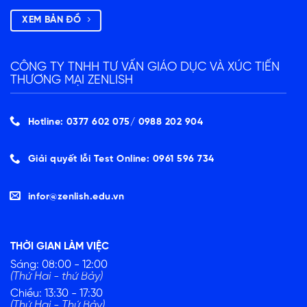
XEM BẢN ĐỒ
CÔNG TY TNHH TƯ VẤN GIÁO DỤC VÀ XÚC TIẾN
THƯƠNG MẠI ZENLISH
Hotline: 0377 602 075/ ‭0988 202 904‬
Giải quyết lỗi Test Online: 0961 596 734
infor@zenlish.edu.vn
THỜI GIAN LÀM VIỆC
Sáng: 08:00 - 12:00
(Thứ Hai - thứ Bảy)
Chiều: 13:30 - 17:30
(Thứ Hai - Thứ Bảy)