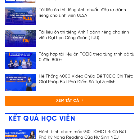
Tài liệu ôn thi tiếng Anh chuẩn đầu ra dành
riêng cho sinh viên ULSA
Tài liệu ôn thi tiếng Anh 1 dành riêng cho sinh
viên Đại học Công đoàn (TUU)
Tổng hợp tài liệu ôn TOEIC theo từng trình độ từ
0 đến 800+
Hệ Thống 4000 Video Chữa Đề TOEIC Chi Tiết:
Giải Pháp Bứt Phá Điểm Số Tại Zenlish
XEM TẤT CẢ
KẾT QUẢ HỌC VIÊN
Hành trình chạm mốc 930 TOEIC LR: Cú Bứt
Phá Kỹ Năng Reading Của Nữ Sinh NEU