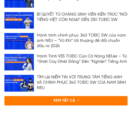
BÍ QUYẾT TỪ CHÀNG SINH VIÊN KIẾN TRÚC “NÓI
TIẾNG VIỆT CÒN NGẠI” ĐẾN 330 TOEIC SW
Hành trình chinh phục 340 TOEIC SW của nam
sinh NEU – “Vũ Khí” tối thượng để đổi chuẩn
đầu ra 2026
Hành Trình 935 TOEIC Của Cô Nàng NEUer – Từ
“Ghét Cay Ghét Đắng” Đến “Nghiện” Tiếng Anh
TÌM LẠI NIỀM TIN VỚI TRUNG TÂM TIẾNG ANH
VÀ CHINH PHỤC 340 TOEIC SW CỦA NAM SINH
NEU
XEM TẤT CẢ