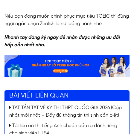
Nếu bạn đang muốn chinh phục mục tiêu TOEIC thì đừng
ngại ngần chọn Zenlish là nơi đồng hành nhé
Nhanh tay đăng ký ngay để nhận được những ưu đãi
hấp dẫn nhất nha.
BÀI VIẾT LIÊN QUAN
TẤT TẦN TẬT VỀ KỲ THI THPT QUỐC GIA 2026 (Cập
nhật mới nhất – Đầy đủ thông tin thí sinh cần biết)
Tài liệu ôn thi tiếng Anh chuẩn đầu ra dành riêng
cho sinh viên ULSA