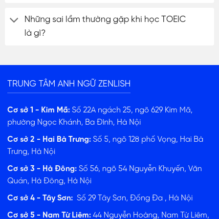
Những sai lầm thường gặp khi học TOEIC
là gì?
TRUNG TÂM ANH NGỮ ZENLISH
Cơ sở 1 - Kim Mã:
Số 22A ngách 25, ngõ 629 Kim Mã,
phường Ngọc Khánh, Ba Đình, Hà Nội
Cơ sở 2 - Hai Bà Trưng:
Số 5, ngõ 128 phố Vọng, Hai Bà
Trưng, Hà Nội
Cơ sở 3 - Hà Đông:
Số 56, ngõ 54 Nguyễn Khuyến, Văn
Quán, Hà Đông, Hà Nội
Cơ sở 4 - Tây Sơn:
Số 29 Tây Sơn, Đống Đa , Hà Nội
Cơ sở 5 - Nam Từ Liêm:
44 Nguyễn Hoàng, Nam Từ Liêm,