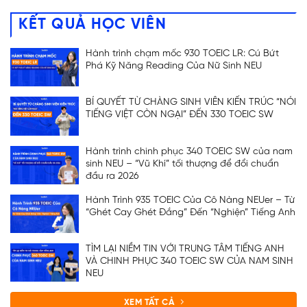
KẾT QUẢ HỌC VIÊN
Hành trình chạm mốc 930 TOEIC LR: Cú Bứt
Phá Kỹ Năng Reading Của Nữ Sinh NEU
BÍ QUYẾT TỪ CHÀNG SINH VIÊN KIẾN TRÚC “NÓI
TIẾNG VIỆT CÒN NGẠI” ĐẾN 330 TOEIC SW
Hành trình chinh phục 340 TOEIC SW của nam
sinh NEU – “Vũ Khí” tối thượng để đổi chuẩn
đầu ra 2026
Hành Trình 935 TOEIC Của Cô Nàng NEUer – Từ
“Ghét Cay Ghét Đắng” Đến “Nghiện” Tiếng Anh
TÌM LẠI NIỀM TIN VỚI TRUNG TÂM TIẾNG ANH
VÀ CHINH PHỤC 340 TOEIC SW CỦA NAM SINH
NEU
XEM TẤT CẢ