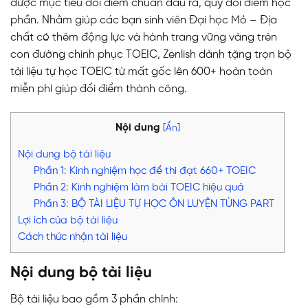
được mục tiêu đổi điểm chuẩn đầu ra, quy đổi điểm học
phần. Nhằm giúp các bạn sinh viên Đại học Mỏ – Địa
chất có thêm động lực và hành trang vững vàng trên
con đường chinh phục TOEIC, Zenlish dành tặng trọn bộ
tài liệu tự học TOEIC từ mất gốc lên 600+ hoàn toàn
miễn phí giúp đổi điểm thành công.
Nội dung
[
Ẩn
]
Nội dung bộ tài liệu
Phần 1: Kinh nghiệm học để thi đạt 660+ TOEIC
Phần 2: Kinh nghiệm làm bài TOEIC hiệu quả
Phần 3: BỘ TÀI LIỆU TỰ HỌC ÔN LUYỆN TỪNG PART
Lợi ích của bộ tài liệu
Cách thức nhận tài liệu
Nội dung bộ tài liệu
Bộ tài liệu bao gồm 3 phần chính: