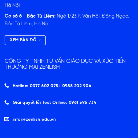
Hà Nội
Cơ sở 6 - Bắc Từ Liêm:
Ngõ 1/23 P. Văn Hội, Đông Ngạc,
Bắc Từ Liêm, Hà Nội
XEM BẢN ĐỒ
CÔNG TY TNHH TƯ VẤN GIÁO DỤC VÀ XÚC TIẾN
THƯƠNG MẠI ZENLISH
Hotline: 0377 602 075/ ‭0988 202 904‬
Giải quyết lỗi Test Online: 0961 596 734
infor@zenlish.edu.vn