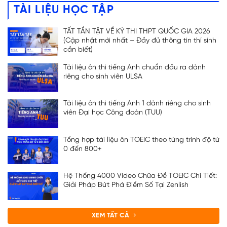
TÀI LIỆU HỌC TẬP
TẤT TẦN TẬT VỀ KỲ THI THPT QUỐC GIA 2026
(Cập nhật mới nhất – Đầy đủ thông tin thí sinh
cần biết)
Tài liệu ôn thi tiếng Anh chuẩn đầu ra dành
riêng cho sinh viên ULSA
Tài liệu ôn thi tiếng Anh 1 dành riêng cho sinh
viên Đại học Công đoàn (TUU)
Tổng hợp tài liệu ôn TOEIC theo từng trình độ từ
0 đến 800+
Hệ Thống 4000 Video Chữa Đề TOEIC Chi Tiết:
Giải Pháp Bứt Phá Điểm Số Tại Zenlish
XEM TẤT CẢ