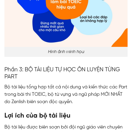
Hình ảnh minh họa
Phần 3: BỘ TÀI LIỆU TỰ HỌC ÔN LUYỆN TỪNG
PART
Bộ tài liệu tổng hợp tất cả nội dung và kiến thức các Part
trong bài thi TOEIC, bộ từ vựng và ngữ pháp MỚI NHẤT
do Zenlish biên soạn độc quyền.
Lợi ích của bộ tài liệu
Bộ tài liệu được biên soạn bởi đội ngũ giáo viên chuyên