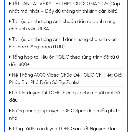
TẤT TẦN TẬT VỀ KỲ THI THPT QUỐC GIA 2026 (Cập
nhật mới nhất – Đầy đủ thông tin thí sinh cần biết)
Tài liệu ôn thi tiếng Anh chuẩn đầu ra dành riêng
cho sinh viên ULSA
Tài liệu ôn thi tiếng Anh 1 dành riêng cho sinh viên
Đại học Công đoàn (TUU)
Tổng hợp tài liệu ôn TOEIC theo từng trình độ từ 0
đến 800+
Hệ Thống 4000 Video Chữa Đề TOEIC Chi Tiết: Giải
Pháp Bứt Phá Điểm Số Tại Zenlish
Lộ trình luyện thi TOEIC hiệu quả cho người mới bắt
đầu
5 ứng dụng giúp luyện TOEIC Speaking miễn phí tại
nhà
Tặng tài liệu ôn luyện TOEIC sau Tết Nguyên Đán