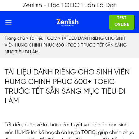
Skip
Zenlish - Học TOEIC 1 Lần Là Đạt
to
TEST
content
ONLINE
Trang chủ
»
Tài liệu TOEIC
»
TÀI LIỆU DÀNH RIÊNG CHO SINH
VIÊN HUMG CHINH PHỤC 600+ TOEIC TRƯỚC TẾT SẴN SÀNG
MỤC TIÊU ĐI LÀM
TÀI LIỆU DÀNH RIÊNG CHO SINH VIÊN
HUMG CHINH PHỤC 600+ TOEIC
TRƯỚC TẾT SẴN SÀNG MỤC TIÊU ĐI
LÀM
Tết đến, xuân về là thời điểm tuyệt vời để các bạn sinh
viên HUMG lên kế hoạch ôn luyện TOEIC, giúp chinh phục