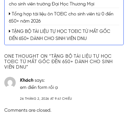
cho sinh viên trường Đại Học Thương Mại
Tổng hợp tài liệu ôn TOEIC cho sinh viên từ 0 đến
650+ năm 2026
TẶNG BỘ TÀI LIỆU TỰ HỌC TOEIC TỪ MẤT GỐC
ĐẾN 650+ DÀNH CHO SINH VIÊN DNU
ONE THOUGHT ON “
TẶNG BỘ TÀI LIỆU TỰ HỌC
TOEIC TỪ MẤT GỐC ĐẾN 650+ DÀNH CHO SINH
VIÊN DNU
”
Khách
says:
em điền form rồi ạ
26 THÁNG 2, 2026 AT 9:41 CHIỀU
Comments are closed.