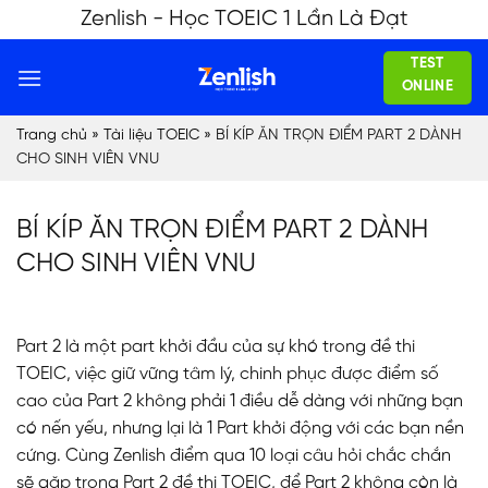
Skip
Zenlish - Học TOEIC 1 Lần Là Đạt
to
TEST
content
ONLINE
Trang chủ
»
Tài liệu TOEIC
»
BÍ KÍP ĂN TRỌN ĐIỂM PART 2 DÀNH
CHO SINH VIÊN VNU
BÍ KÍP ĂN TRỌN ĐIỂM PART 2 DÀNH
CHO SINH VIÊN VNU
Part 2 là một part khởi đầu của sự khó trong đề thi
TOEIC, việc giữ vững tâm lý, chinh phục được điểm số
cao của Part 2 không phải 1 điều dễ dàng với những bạn
có nến yếu, nhưng lại là 1 Part khởi động với các bạn nền
cứng. Cùng Zenlish điểm qua 10 loại câu hỏi chắc chắn
sẽ gặp trong Part 2 đề thi TOEIC, để Part 2 không còn là