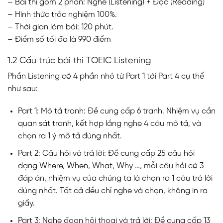
– Bài thi gồm 2 phần: Nghe (Listening) + Đọc (Reading)
– Hình thức trắc nghiệm 100%.
– Thời gian làm bài: 120 phút.
– Điểm số tối đa là 990 điểm
1.2 Cấu trúc bài thi TOEIC Listening
Phần Listening có 4 phần nhỏ từ Part 1 tới Part 4 cụ thể
như sau:
Part 1: Mô tả tranh: Đề cung cấp 6 tranh. Nhiệm vụ cần
quan sát tranh, kết hợp lắng nghe 4 câu mô tả, và
chọn ra 1 ý mô tả đúng nhất.
Part 2: Câu hỏi và trả lời: Đề cung cấp 25 câu hỏi
dạng Where, When, What, Why …, mỗi câu hỏi có 3
đáp án, nhiệm vụ của chúng ta là chọn ra 1 câu trả lời
đúng nhất. Tất cả đều chỉ nghe và chọn, không in ra
giấy.
Part 3: Nghe đoạn hội thoại và trả lời: Đề cung cấp 13