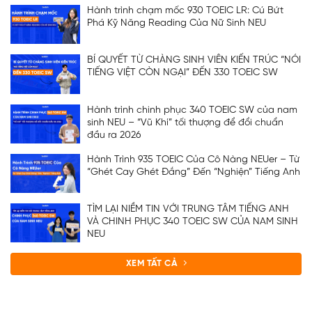
Hành trình chạm mốc 930 TOEIC LR: Cú Bứt
Phá Kỹ Năng Reading Của Nữ Sinh NEU
BÍ QUYẾT TỪ CHÀNG SINH VIÊN KIẾN TRÚC “NÓI
TIẾNG VIỆT CÒN NGẠI” ĐẾN 330 TOEIC SW
Hành trình chinh phục 340 TOEIC SW của nam
sinh NEU – “Vũ Khí” tối thượng để đổi chuẩn
đầu ra 2026
Hành Trình 935 TOEIC Của Cô Nàng NEUer – Từ
“Ghét Cay Ghét Đắng” Đến “Nghiện” Tiếng Anh
TÌM LẠI NIỀM TIN VỚI TRUNG TÂM TIẾNG ANH
VÀ CHINH PHỤC 340 TOEIC SW CỦA NAM SINH
NEU
XEM TẤT CẢ