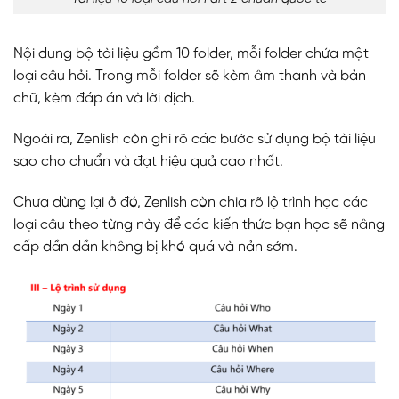
Nội dung bộ tài liệu gồm 10 folder, mỗi folder chứa một
loại câu hỏi. Trong mỗi folder sẽ kèm âm thanh và bản
chữ, kèm đáp án và lời dịch.
Ngoài ra, Zenlish còn ghi rõ các bước sử dụng bộ tài liệu
sao cho chuẩn và đạt hiệu quả cao nhất.
Chưa dừng lại ở đó, Zenlish còn chia rõ lộ trình học các
loại câu theo từng này để các kiến thức bạn học sẽ nâng
cấp dần dần không bị khó quá và nản sớm.