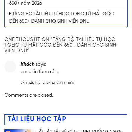
650+ năm 2026
TẶNG BỘ TÀI LIỆU TỰ HỌC TOEIC TỪ MẤT GỐC
ĐẾN 650+ DÀNH CHO SINH VIÊN DNU
ONE THOUGHT ON “
TẶNG BỘ TÀI LIỆU TỰ HỌC
TOEIC TỪ MẤT GỐC ĐẾN 650+ DÀNH CHO SINH
VIÊN DNU
”
Khách
says:
em điền form rồi ạ
26 THÁNG 2, 2026 AT 9:41 CHIỀU
Comments are closed.
TÀI LIỆU HỌC TẬP
TẤT TẦN TẬT VỀ KỲ THI THPT QUỐC GIA 2026