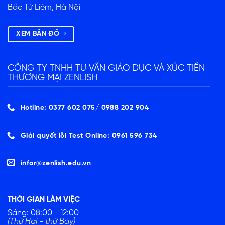
Bắc Từ Liêm, Hà Nội
XEM BẢN ĐỒ
CÔNG TY TNHH TƯ VẤN GIÁO DỤC VÀ XÚC TIẾN
THƯƠNG MẠI ZENLISH
Hotline: 0377 602 075/ ‭0988 202 904‬
Giải quyết lỗi Test Online: 0961 596 734
infor@zenlish.edu.vn
THỜI GIAN LÀM VIỆC
Sáng: 08:00 - 12:00
(Thứ Hai - thứ Bảy)