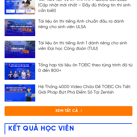
(Cập nhật mới nhất – Đầy đủ thông tin thí sinh
cần biết)
Tài liệu ôn thi tiếng Anh chuẩn đầu ra dành
riêng cho sinh viên ULSA
Tài liệu ôn thi tiếng Anh 1 dành riêng cho sinh
viên Đại học Công đoàn (TUU)
Tổng hợp tài liệu ôn TOEIC theo từng trình độ từ
0 đến 800+
Hệ Thống 4000 Video Chữa Đề TOEIC Chi Tiết:
Giải Pháp Bứt Phá Điểm Số Tại Zenlish
XEM TẤT CẢ
KẾT QUẢ HỌC VIÊN