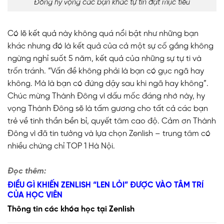
Đông hy vọng các bạn khác tự tin đạt mục tiêu
Có lẽ kết quả này không quá nổi bật như những bạn
khác nhưng đó là kết quả của cả một sự cố gắng không
ngừng nghỉ suốt 5 năm, kết quả của những sự tự ti và
trốn tránh. “Vấn đề không phải là bạn có gục ngã hay
không. Mà là bạn có đứng dậy sau khi ngã hay không”.
Chúc mừng Thành Đông vì dấu mốc đáng nhớ này, hy
vọng Thành Đông sẽ là tấm gương cho tất cả các bạn
trẻ về tinh thần bền bỉ, quyết tâm cao độ. Cảm ơn Thành
Đông vì đã tin tưởng và lựa chọn Zenlish – trung tâm có
nhiều chứng chỉ TOP 1 Hà Nội.
Đọc thêm:
ĐIỀU GÌ KHIẾN ZENLISH “LEN LỎI” ĐƯỢC VÀO TÂM TRÍ
CỦA HỌC VIÊN
Thông tin các khóa học tại Zenlish