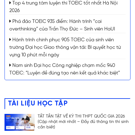
Top 4 trung tâm luyện thi TOEIC tốt nhất Hà Nội
2026
Phá đảo TOEIC 935 điểm: Hành trình “cai
overthinking” của Trần Thọ Đức – Sinh viên HaUI
Hành trình chinh phục 905 TOEIC của sinh viên
trường Đại học Giao thông vận tải: Bí quyết học từ
vựng 10 phút mỗi ngày
Nam sinh Đại học Công nghiệp chạm mốc 940
TOEIC: “Luyện đề đúng tạo nên kết quả khác biệt”
TÀI LIỆU HỌC TẬP
TẤT TẦN TẬT VỀ KỲ THI THPT QUỐC GIA 2026
(Cập nhật mới nhất – Đầy đủ thông tin thí sinh
cần biết)