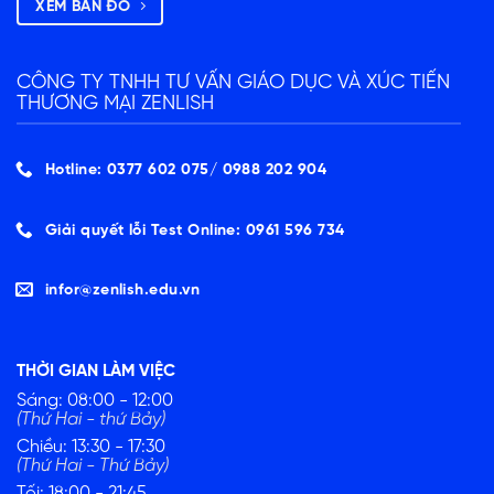
XEM BẢN ĐỒ
CÔNG TY TNHH TƯ VẤN GIÁO DỤC VÀ XÚC TIẾN
THƯƠNG MẠI ZENLISH
Hotline: 0377 602 075/ ‭0988 202 904‬
Giải quyết lỗi Test Online: 0961 596 734
infor@zenlish.edu.vn
THỜI GIAN LÀM VIỆC
Sáng: 08:00 - 12:00
(Thứ Hai - thứ Bảy)
Chiều: 13:30 - 17:30
(Thứ Hai - Thứ Bảy)
Tối: 18:00 - 21:45