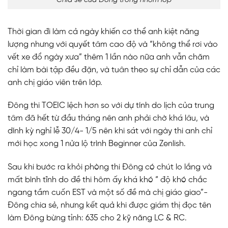
Thời gian đi làm cả ngày khiến cơ thể anh kiệt năng
lượng nhưng với quyết tâm cao độ và “không thể rơi vào
vết xe đổ ngày xưa” thêm 1 lần nào nữa anh vẫn chăm
chỉ làm bài tập đều đặn, và tuân theo sự chỉ dẫn của các
anh chị giáo viên trên lớp.
Đông thi TOEIC lệch hơn so với dự tính do lịch của trung
tâm đã hết từ đầu tháng nên anh phải chờ khá lâu, và
dính kỳ nghỉ lễ 30/4- 1/5 nên khi sát với ngày thi anh chỉ
mới học xong 1 nửa lộ trình Beginner của Zenlish.
Sau khi bước ra khỏi phòng thi Đông có chút lo lắng và
mất bình tĩnh do đề thi hôm ấy khá khó “ độ khó chắc
ngang tầm cuốn EST và một số đề mà chị giáo giao”-
Đông chia sẻ, nhưng kết quả khi được giám thị đọc tên
làm Đông bừng tỉnh: 635 cho 2 kỹ năng LC & RC.