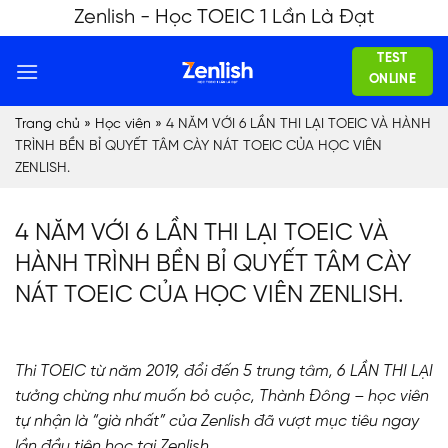
Skip
Zenlish - Học TOEIC 1 Lần Là Đạt
to
TEST
content
ONLINE
Trang chủ
»
Học viên
»
4 NĂM VỚI 6 LẦN THI LẠI TOEIC VÀ HÀNH
TRÌNH BỀN BỈ QUYẾT TÂM CÀY NÁT TOEIC CỦA HỌC VIÊN
ZENLISH.
4 NĂM VỚI 6 LẦN THI LẠI TOEIC VÀ
HÀNH TRÌNH BỀN BỈ QUYẾT TÂM CÀY
NÁT TOEIC CỦA HỌC VIÊN ZENLISH.
Thi TOEIC từ năm 2019, đổi đến 5 trung tâm, 6 LẦN THI LẠI
tưởng chừng như muốn bỏ cuộc, Thành Đông – học viên
tự nhận là “già nhất” của Zenlish đã vượt mục tiêu ngay
lần đầu tiên học tại Zenlish.