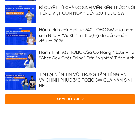
BÍ QUYẾT TỪ CHÀNG SINH VIÊN KIẾN TRÚC “NÓI
TIẾNG VIỆT CÒN NGẠI” ĐẾN 330 TOEIC SW
Hành trình chinh phục 340 TOEIC SW của nam
sinh NEU – “Vũ Khí” tối thượng để đổi chuẩn
đầu ra 2026
Hành Trình 935 TOEIC Của Cô Nàng NEUer – Từ
“Ghét Cay Ghét Đắng” Đến “Nghiện” Tiếng Anh
TÌM LẠI NIỀM TIN VỚI TRUNG TÂM TIẾNG ANH
VÀ CHINH PHỤC 340 TOEIC SW CỦA NAM SINH
NEU
XEM TẤT CẢ