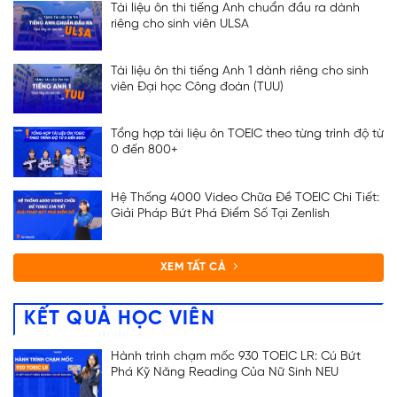
Tài liệu ôn thi tiếng Anh chuẩn đầu ra dành
riêng cho sinh viên ULSA
Tài liệu ôn thi tiếng Anh 1 dành riêng cho sinh
viên Đại học Công đoàn (TUU)
Tổng hợp tài liệu ôn TOEIC theo từng trình độ từ
0 đến 800+
Hệ Thống 4000 Video Chữa Đề TOEIC Chi Tiết:
Giải Pháp Bứt Phá Điểm Số Tại Zenlish
XEM TẤT CẢ
KẾT QUẢ HỌC VIÊN
Hành trình chạm mốc 930 TOEIC LR: Cú Bứt
Phá Kỹ Năng Reading Của Nữ Sinh NEU