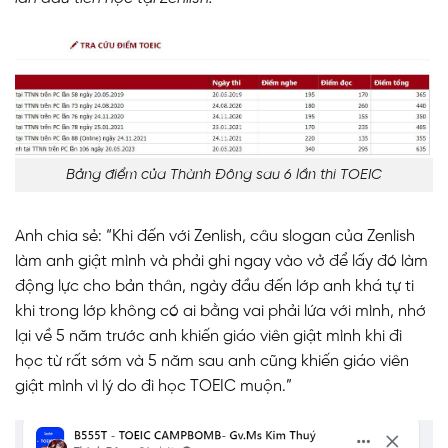
Bảng điểm của Thành Đông sau 6 lần thi TOEIC
Anh chia sẻ: “Khi đến với Zenlish, câu slogan của Zenlish
làm anh giật mình và phải ghi ngay vào vở để lấy đó làm
động lực cho bản thân, ngày đầu đến lớp anh khá tự ti
khi trong lớp không có ai bằng vai phải lứa với mình, nhớ
lại về 5 năm trước anh khiến giáo viên giật mình khi đi
học từ rất sớm và 5 năm sau anh cũng khiến giáo viên
giật mình vì lý do đi học TOEIC muộn.”