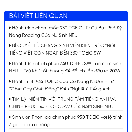
BÀI VIẾT LIÊN QUAN
Hành trình chạm mốc 930 TOEIC LR: Cú Bứt Phá Kỹ
Năng Reading Của Nữ Sinh NEU
BÍ QUYẾT TỪ CHÀNG SINH VIÊN KIẾN TRÚC “NÓI
TIẾNG VIỆT CÒN NGẠI” ĐẾN 330 TOEIC SW
Hành trình chinh phục 340 TOEIC SW của nam sinh
NEU – “Vũ Khí” tối thượng để đổi chuẩn đầu ra 2026
Hành Trình 935 TOEIC Của Cô Nàng NEUer – Từ
“Ghét Cay Ghét Đắng” Đến “Nghiện” Tiếng Anh
TÌM LẠI NIỀM TIN VỚI TRUNG TÂM TIẾNG ANH VÀ
CHINH PHỤC 340 TOEIC SW CỦA NAM SINH NEU
Sinh viên Phenikaa chinh phục 930 TOEIC với lộ trình
3 giai đoạn rõ ràng