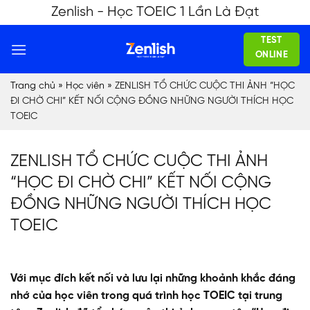
Skip
Zenlish - Học TOEIC 1 Lần Là Đạt
to
TEST
content
ONLINE
Trang chủ
»
Học viên
»
ZENLISH TỔ CHỨC CUỘC THI ẢNH “HỌC
ĐI CHỜ CHI” KẾT NỐI CỘNG ĐỒNG NHỮNG NGƯỜI THÍCH HỌC
TOEIC
ZENLISH TỔ CHỨC CUỘC THI ẢNH
“HỌC ĐI CHỜ CHI” KẾT NỐI CỘNG
ĐỒNG NHỮNG NGƯỜI THÍCH HỌC
TOEIC
Với mục đích kết nối và lưu lại những khoảnh khắc đáng
nhớ của học viên trong quá trình học TOEIC tại trung