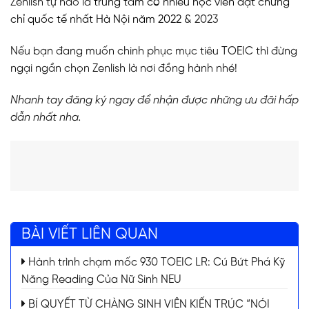
Zenlish tự hào là
trung tâm có nhiều học viên đạt chứng
chỉ quốc tế nhất Hà Nội năm 2022
& 2023
Nếu bạn đang muốn chinh phục mục tiêu TOEIC thì đừng
ngại ngần chọn Zenlish là nơi đồng hành nhé!
Nhanh tay đăng ký ngay để nhận được những ưu đãi hấp
dẫn nhất nha.
BÀI VIẾT LIÊN QUAN
Hành trình chạm mốc 930 TOEIC LR: Cú Bứt Phá Kỹ
Năng Reading Của Nữ Sinh NEU
BÍ QUYẾT TỪ CHÀNG SINH VIÊN KIẾN TRÚC “NÓI