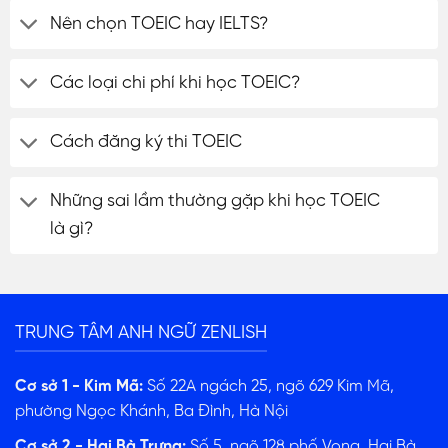
Nên chọn TOEIC hay IELTS?
Các loại chi phí khi học TOEIC?
Cách đăng ký thi TOEIC
Những sai lầm thường gặp khi học TOEIC
là gì?
TRUNG TÂM ANH NGỮ ZENLISH
Cơ sở 1 - Kim Mã:
Số 22A ngách 25, ngõ 629 Kim Mã,
phường Ngọc Khánh, Ba Đình, Hà Nội
Cơ sở 2 - Hai Bà Trưng:
Số 5, ngõ 128 phố Vọng, Hai Bà