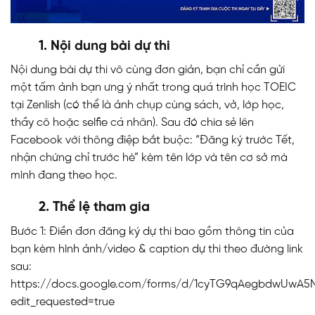
1. Nội dung bài dự thi
Nội dung bài dự thi vô cùng đơn giản, bạn chỉ cần gửi
một tấm ảnh bạn ưng ý nhất trong quá trình học TOEIC
tại Zenlish (có thể là ảnh chụp cùng sách, vở, lớp học,
thầy cô hoặc selfie cá nhân). Sau đó chia sẻ lên
Facebook với thông điệp bắt buộc: “Đăng ký trước Tết,
nhận chứng chỉ trước hè” kèm tên lớp và tên cơ sở mà
mình đang theo học.
2. Thể lệ tham gia
Bước 1: Điền đơn đăng ký dự thi bao gồm thông tin của
bạn kèm hình ảnh/video & caption dự thi theo đường link
sau:
https://docs.google.com/forms/d/1cyTG9qAegbdwUwA
edit_requested=true