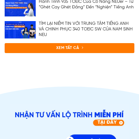
Hành Trình 935 TOEIC Của Cô Nàng NEUer – Từ
“Ghét Cay Ghét Đắng” Đến “Nghiện” Tiếng Anh
TÌM LẠI NIỀM TIN VỚI TRUNG TÂM TIẾNG ANH
VÀ CHINH PHỤC 340 TOEIC SW CỦA NAM SINH
NEU
XEM TẤT CẢ