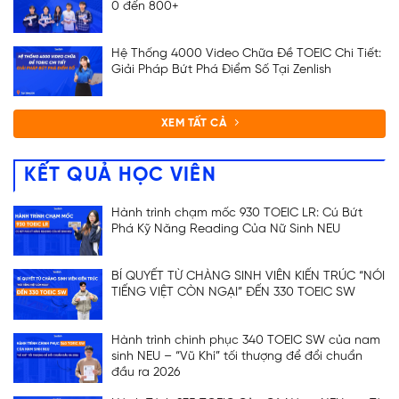
0 đến 800+
Hệ Thống 4000 Video Chữa Đề TOEIC Chi Tiết:
Giải Pháp Bứt Phá Điểm Số Tại Zenlish
XEM TẤT CẢ
KẾT QUẢ HỌC VIÊN
Hành trình chạm mốc 930 TOEIC LR: Cú Bứt
Phá Kỹ Năng Reading Của Nữ Sinh NEU
BÍ QUYẾT TỪ CHÀNG SINH VIÊN KIẾN TRÚC “NÓI
TIẾNG VIỆT CÒN NGẠI” ĐẾN 330 TOEIC SW
Hành trình chinh phục 340 TOEIC SW của nam
sinh NEU – “Vũ Khí” tối thượng để đổi chuẩn
đầu ra 2026