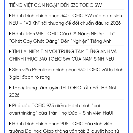
TIẾNG VIỆT CÒN NGẠI” ĐẾN 330 TOEIC SW
Hành trình chinh phục 340 TOEIC SW của nam sinh
NEU – “Vũ Khí” tối thượng để đổi chuẩn đầu ra 2026
Hành Trình 935 TOEIC Của Cô Nàng NEUer – Từ
“Ghét Cay Ghét Đắng” Đến “Nghiện” Tiếng Anh
TÌM LẠI NIỀM TIN VỚI TRUNG TÂM TIẾNG ANH VÀ
CHINH PHỤC 340 TOEIC SW CỦA NAM SINH NEU
Sinh viên Phenikaa chinh phục 930 TOEIC với lộ trình
3 giai đoạn rõ ràng
Top 4 trung tâm luyện thi TOEIC tốt nhất Hà Nội
2026
Phá đảo TOEIC 935 điểm: Hành trình “cai
overthinking” của Trần Thọ Đức – Sinh viên HaUI
Hành trình chinh phục 905 TOEIC của sinh viên
trường Đại học Giao thông vận tải: Bí quyết học từ