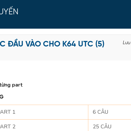
TUYẾN
IC ĐẦU VÀO CHO K64 UTC (5)
Lưu
từng part
NG
ART 1
6 CÂU
ART 2
25 CÂU