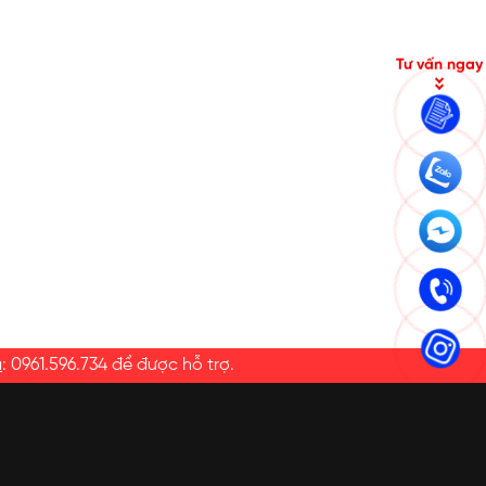
Tư vấn ngay
a
:
0961.596.734
để được hỗ trợ.