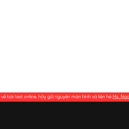
ề bài test online, hãy giữ nguyên màn hình và liên hệ
Ms. Ng