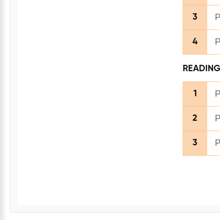
P
3
P
4
READIN
P
1
P
2
P
3