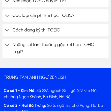
Nên chọn TOEIC hay IELTS?
Các loại chi phí khi học TOEIC?
Cách đăng ký thi TOEIC
Những sai lầm thường gặp khi học TOEIC
là gì?
TRUNG TÂM ANH NGỮ ZENLISH
Cơ sở 1 - Kim Mã:
Số 22A ngách 25, ngõ 629 Kim Mã,
phường Ngọc Khánh, Ba Đình, Hà Nội
Cơ sở 2 - Hai Bà Trưng:
Số 5, ngõ 128 phố Vọng, Hai Bà