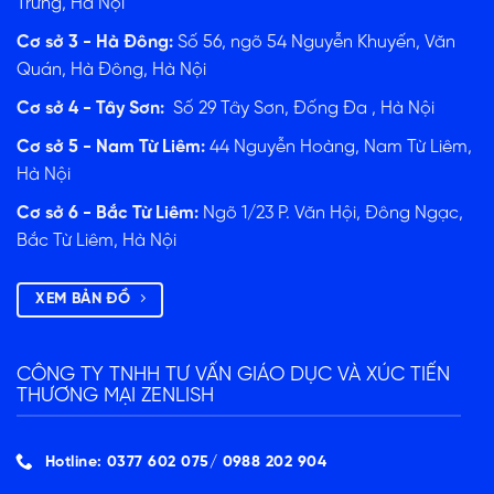
Trưng, Hà Nội
ĐĂNG KÝ TƯ VẤN
Cơ sở 3 - Hà Đông:
Số 56, ngõ 54 Nguyễn Khuyến, Văn
Quán, Hà Đông, Hà Nội
Cơ sở 4 - Tây Sơn:
Số 29 Tây Sơn, Đống Đa , Hà Nội
Cơ sở 5 - Nam Từ Liêm:
44 Nguyễn Hoàng, Nam Từ Liêm,
Hà Nội
Cơ sở 6 - Bắc Từ Liêm:
Ngõ 1/23 P. Văn Hội, Đông Ngạc,
Bắc Từ Liêm, Hà Nội
XEM BẢN ĐỒ
CÔNG TY TNHH TƯ VẤN GIÁO DỤC VÀ XÚC TIẾN
THƯƠNG MẠI ZENLISH
Hotline: 0377 602 075/ ‭0988 202 904‬