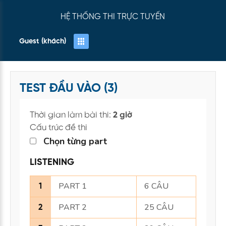
HỆ THỐNG THI TRỰC TUYẾN
Guest (khách)
TEST ĐẦU VÀO (3)
Thời gian làm bài thi:
2 giờ
Cấu trúc đề thi
Chọn từng part
LISTENING
PART 1
6 CÂU
1
PART 2
25 CÂU
2