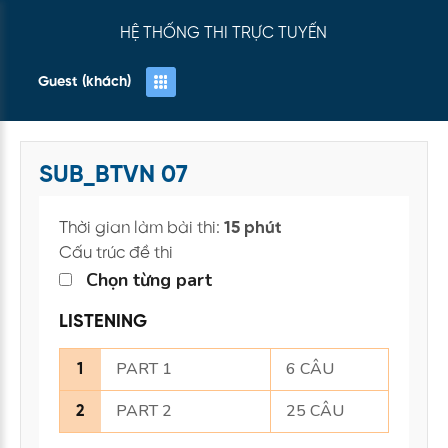
HỆ THỐNG THI TRỰC TUYẾN
Guest (khách)
SUB_BTVN 07
Thời gian làm bài thi:
15 phút
Cấu trúc đề thi
Chọn từng part
LISTENING
PART 1
6 CÂU
1
PART 2
25 CÂU
2