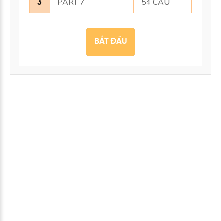
PART 7
54 CÂU
3
BẮT ĐẦU