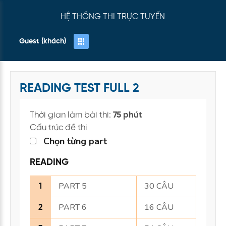
HỆ THỐNG THI TRỰC TUYẾN
Guest (khách)
READING TEST FULL 2
Thời gian làm bài thi:
75 phút
Cấu trúc đề thi
Chọn từng part
READING
PART 5
30 CÂU
1
PART 6
16 CÂU
2