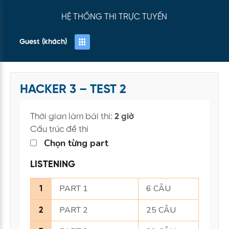
HỆ THỐNG THI TRỰC TUYẾN
Guest (khách)
HACKER 3 – TEST 2
Thời gian làm bài thi:
2 giờ
Cấu trúc đề thi
Chọn từng part
LISTENING
PART 1
6 CÂU
1
PART 2
25 CÂU
2