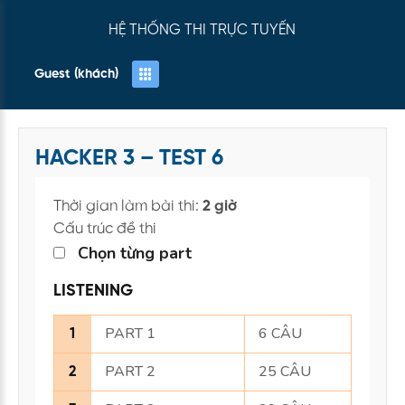
HỆ THỐNG THI TRỰC TUYẾN
Guest (khách)
HACKER 3 – TEST 6
Thời gian làm bài thi:
2 giờ
Cấu trúc đề thi
Chọn từng part
LISTENING
PART 1
6 CÂU
1
PART 2
25 CÂU
2