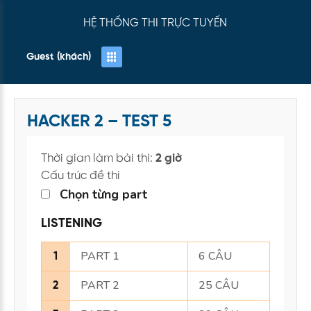
HỆ THỐNG THI TRỰC TUYẾN
Guest (khách)
HACKER 2 – TEST 5
Thời gian làm bài thi:
2 giờ
Cấu trúc đề thi
Chọn từng part
LISTENING
PART 1
6 CÂU
1
PART 2
25 CÂU
2