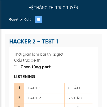
HỆ THỐNG THI TRỰC TUYẾN
Guest (khách)
HACKER 2 – TEST 1
Thời gian làm bài thi:
2 giờ
Cấu trúc đề thi
Chọn từng part
LISTENING
PART 1
6 CÂU
1
PART 2
25 CÂU
2