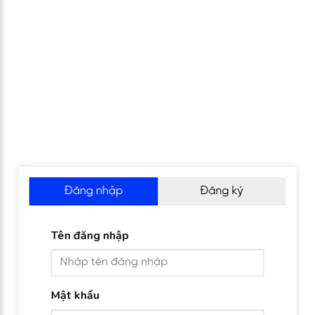
Đăng nhập
Đăng ký
Tên đăng nhập
Mật khẩu