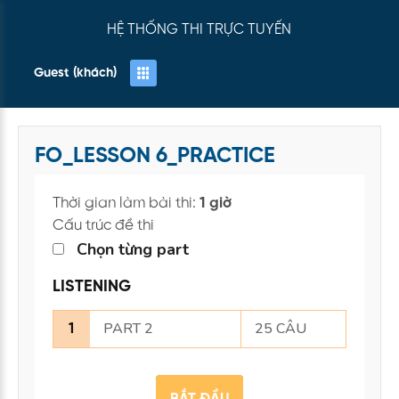
HỆ THỐNG THI TRỰC TUYẾN
Guest (khách)
FO_LESSON 6_PRACTICE
Thời gian làm bài thi:
1 giờ
Cấu trúc đề thi
Chọn từng part
LISTENING
PART 2
25 CÂU
1