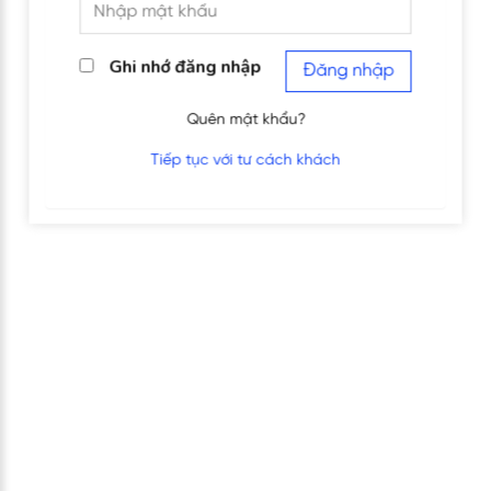
Ghi nhớ đăng nhập
Đăng nhập
Quên mật khẩu?
Tiếp tục với tư cách khách