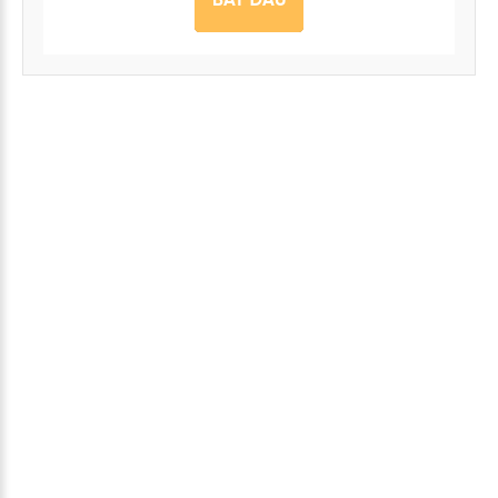
BẮT ĐẦU