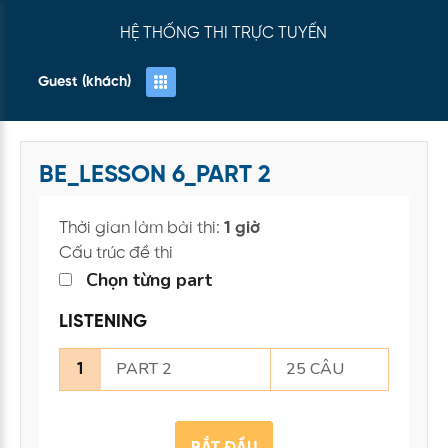
HỆ THỐNG THI TRỰC TUYẾN
Guest (khách)
BE_LESSON 6_PART 2
Thời gian làm bài thi:
1 giờ
Cấu trúc đề thi
Chọn từng part
LISTENING
PART 2
25 CÂU
1