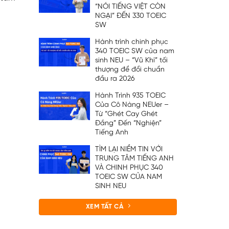
“NÓI TIẾNG VIỆT CÒN
NGẠI” ĐẾN 330 TOEIC
SW
Hành trình chinh phục
340 TOEIC SW của nam
sinh NEU – “Vũ Khí” tối
thượng để đổi chuẩn
đầu ra 2026
Hành Trình 935 TOEIC
Của Cô Nàng NEUer –
Từ “Ghét Cay Ghét
Đắng” Đến “Nghiện”
Tiếng Anh
TÌM LẠI NIỀM TIN VỚI
TRUNG TÂM TIẾNG ANH
VÀ CHINH PHỤC 340
TOEIC SW CỦA NAM
SINH NEU
XEM TẤT CẢ