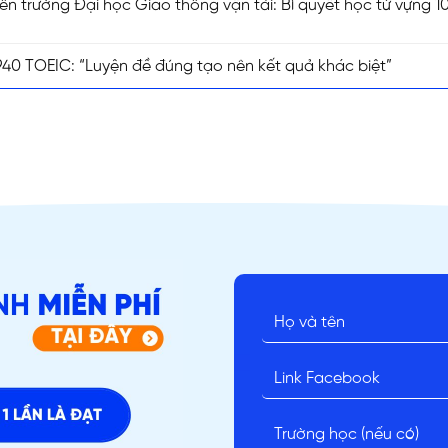
ên trường Đại học Giao thông vận tải: Bí quyết học từ vựng 1
0 TOEIC: “Luyện đề đúng tạo nên kết quả khác biệt”