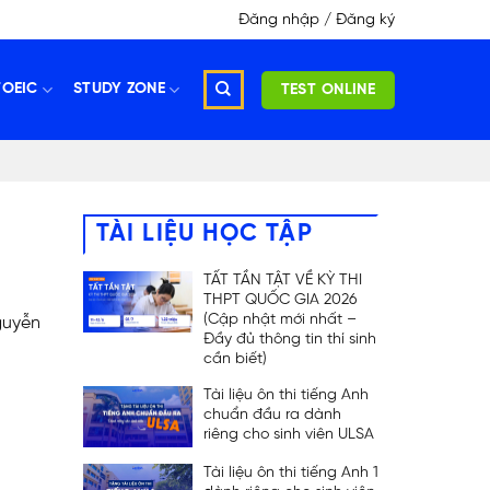
Đăng nhập / Đăng ký
TOEIC
STUDY ZONE
TEST ONLINE
TÀI LIỆU HỌC TẬP
TẤT TẦN TẬT VỀ KỲ THI
THPT QUỐC GIA 2026
(Cập nhật mới nhất –
guyễn
Đầy đủ thông tin thí sinh
cần biết)
Tài liệu ôn thi tiếng Anh
chuẩn đầu ra dành
riêng cho sinh viên ULSA
Tài liệu ôn thi tiếng Anh 1