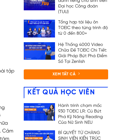
dành riêng cho sinh viên
Đại học Công đoàn
(TUU)
Tổng hợp tài liệu ôn
TOEIC theo từng trình độ
từ 0 đến 800+
Hệ Thống 4000 Video
Chữa Đề TOEIC Chi Tiết:
Giải Pháp Bứt Phá Điểm
Số Tại Zenlish
bài tập
XEM TẤT CẢ
KẾT QUẢ HỌC VIÊN
Hành trình chạm mốc
ng
930 TOEIC LR: Cú Bứt
ở
Phá Kỹ Năng Reading
Của Nữ Sinh NEU
chữa
u. Cảm
BÍ QUYẾT TỪ CHÀNG
SINH VIÊN KIẾN TRÚC
g tâm