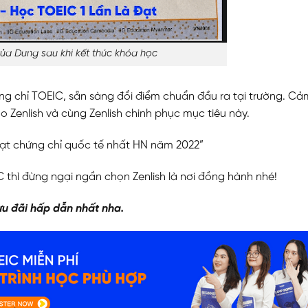
a Dung sau khi kết thúc khóa học
ng chỉ TOEIC, sẵn sàng đổi điểm chuẩn đầu ra tại trường. Cả
 Zenlish và cùng Zenlish chinh phục mục tiêu này.
 đạt chứng chỉ quốc tế nhất HN năm 2022”
thì đừng ngại ngần chọn Zenlish là nơi đồng hành nhé!
u đãi hấp dẫn nhất nha.