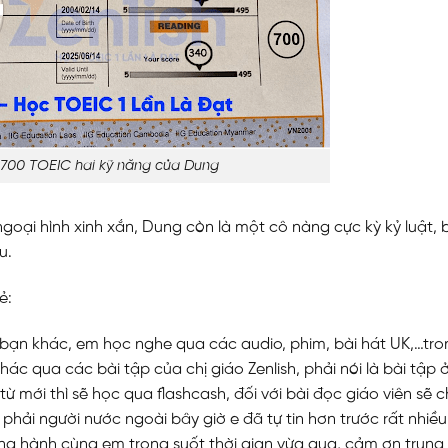
 700 TOEIC hai kỹ năng của Dung
oại hình xinh xắn, Dung còn là một cô nàng cực kỳ kỷ luật, 
hu.
ẻ:
ạn khác, em học nghe qua các audio, phim, bài hát UK,…tro
ác qua các bài tập của chị giáo Zenlish, phải nói là bài tập 
từ mới thì sẽ học qua flashcash, đối với bài đọc giáo viên sẽ 
p phải người nước ngoài bây giờ e đã tự tin hơn trước rất nhiề
 đồng hành cùng em trong suốt thời gian vừa qua, cảm ơn trun