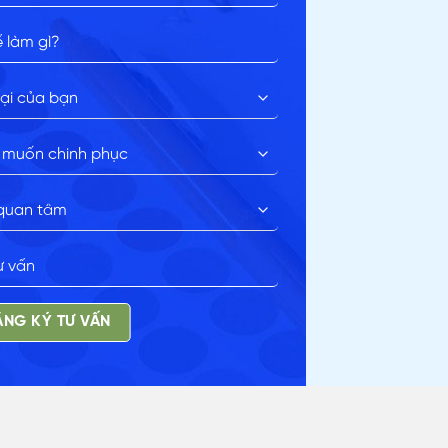
NG KÝ TƯ VẤN