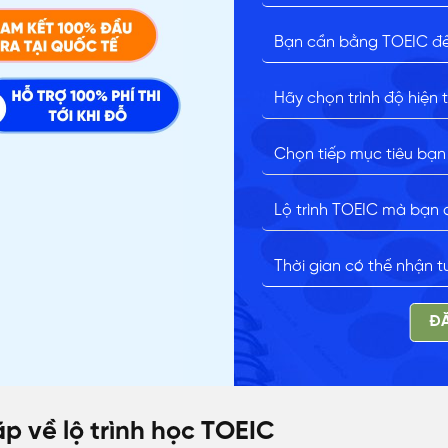
N
ĐĂ
p về lộ trình học TOEIC