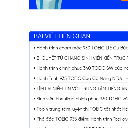
BÀI VIẾT LIÊN QUAN
Hành trình chạm mốc 930 TOEIC LR: Cú Bứt
BÍ QUYẾT TỪ CHÀNG SINH VIÊN KIẾN TRÚC 
Hành trình chinh phục 340 TOEIC SW của nam
Hành Trình 935 TOEIC Của Cô Nàng NEUer –
TÌM LẠI NIỀM TIN VỚI TRUNG TÂM TIẾNG A
Sinh viên Phenikaa chinh phục 930 TOEIC với 
Top 4 trung tâm luyện thi TOEIC tốt nhất H
Phá đảo TOEIC 935 điểm: Hành trình “cai ove