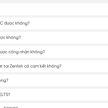
EIC được không?
ược không?
được công nhận không?
đạt tại Zenlish có cam kết không?
ông?
ELTS?