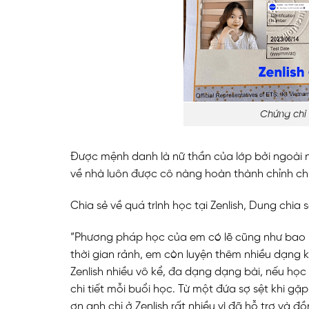
Chứng chỉ
Được mệnh danh là nữ thần của lớp bởi ngoài ng
về nhà luôn được cô nàng hoàn thành chỉnh c
Chia sẻ về quá trình học tại Zenlish, Dung chia s
“Phương pháp học của em có lẽ cũng như bao b
thời gian rảnh, em còn luyện thêm nhiều dạng kh
Zenlish nhiều vô kể, đa dạng dạng bài, nếu học 
chi tiết mỗi buổi học. Từ một đứa sợ sệt khi gặ
ơn anh chị ở Zenlish rất nhiều vì đã hỗ trợ và