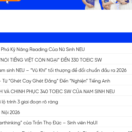
 Phá Kỹ Năng Reading Của Nữ Sinh NEU
“NÓI TIẾNG VIỆT CÒN NGẠI” ĐẾN 330 TOEIC SW
 sinh NEU – “Vũ Khí” tối thượng để đổi chuẩn đầu ra 2026
 Từ “Ghét Cay Ghét Đắng” Đến “Nghiện” Tiếng Anh
NH VÀ CHINH PHỤC 340 TOEIC SW CỦA NAM SINH NEU
lộ trình 3 giai đoạn rõ ràng
à Nội 2026
rthinking” của Trần Thọ Đức – Sinh viên HaUI