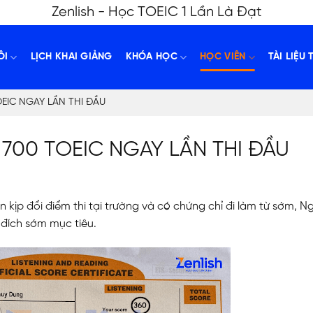
Zenlish - Học TOEIC 1 Lần Là Đạt
ÔI
LỊCH KHAI GIẢNG
KHÓA HỌC
HỌC VIÊN
TÀI LIỆU 
OEIC NGAY LẦN THI ĐẦU
 700 TOEIC NGAY LẦN THI ĐẦU
kịp đổi điểm thi tại trường và có chứng chỉ đi làm từ sớm, N
 đích sớm mục tiêu.