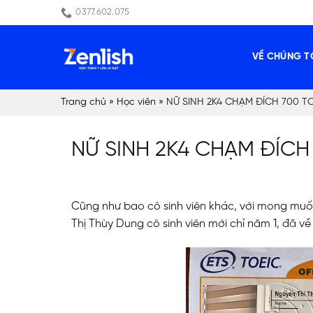
Skip
0377.602.075
to
content
VỀ CHÚNG T
Trang chủ
»
Học viên
»
NỮ SINH 2K4 CHẠM ĐÍCH 700 T
NỮ SINH 2K4 CHẠM ĐÍCH
Cũng như bao cô sinh viên khác, với mong muốn 
Thị Thùy Dung cô sinh viên mới chỉ năm 1, đã về