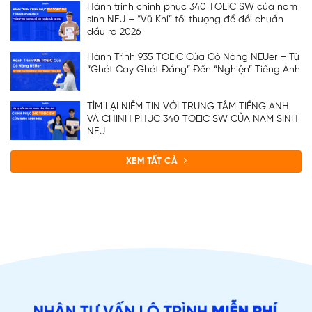
Hành trình chinh phục 340 TOEIC SW của nam
sinh NEU – “Vũ Khí” tối thượng để đổi chuẩn
đầu ra 2026
Hành Trình 935 TOEIC Của Cô Nàng NEUer – Từ
“Ghét Cay Ghét Đắng” Đến “Nghiện” Tiếng Anh
TÌM LẠI NIỀM TIN VỚI TRUNG TÂM TIẾNG ANH
VÀ CHINH PHỤC 340 TOEIC SW CỦA NAM SINH
NEU
XEM TẤT CẢ