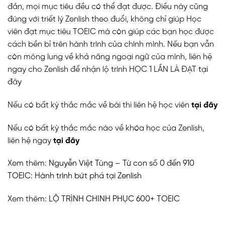
đắn, mọi mục tiêu đều có thể đạt được. Điều này cũng
đúng với triết lý Zenlish theo đuổi, không chỉ giúp Học
viên đạt mục tiêu TOEIC mà còn giúp các bạn học được
cách bền bỉ trên hành trình của chính mình. Nếu bạn vẫn
còn mông lung về khả năng ngoại ngữ của mình, liên hệ
ngay cho Zenlish để nhận lộ trình HỌC 1 LẦN LÀ ĐẠT
tại
đây
Nếu có bất kỳ thắc mắc về bài thi liên hệ học viên
tại đây
Nếu có bất kỳ thắc mắc nào về khóa học của Zenlish,
liên hệ ngay
tại đây
Xem thêm:
Nguyễn Việt Tùng – Từ con số 0 đến 910
TOEIC: Hành trình bứt phá tại Zenlish
Xem thêm:
LỘ TRÌNH CHINH PHỤC 600+ TOEIC