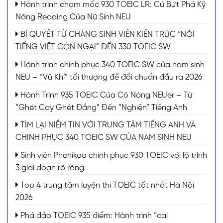
Hành trình chạm mốc 930 TOEIC LR: Cú Bứt Phá Kỹ
Năng Reading Của Nữ Sinh NEU
BÍ QUYẾT TỪ CHÀNG SINH VIÊN KIẾN TRÚC “NÓI
TIẾNG VIỆT CÒN NGẠI” ĐẾN 330 TOEIC SW
Hành trình chinh phục 340 TOEIC SW của nam sinh
NEU – “Vũ Khí” tối thượng để đổi chuẩn đầu ra 2026
Hành Trình 935 TOEIC Của Cô Nàng NEUer – Từ
“Ghét Cay Ghét Đắng” Đến “Nghiện” Tiếng Anh
TÌM LẠI NIỀM TIN VỚI TRUNG TÂM TIẾNG ANH VÀ
CHINH PHỤC 340 TOEIC SW CỦA NAM SINH NEU
Sinh viên Phenikaa chinh phục 930 TOEIC với lộ trình
3 giai đoạn rõ ràng
Top 4 trung tâm luyện thi TOEIC tốt nhất Hà Nội
2026
Phá đảo TOEIC 935 điểm: Hành trình “cai