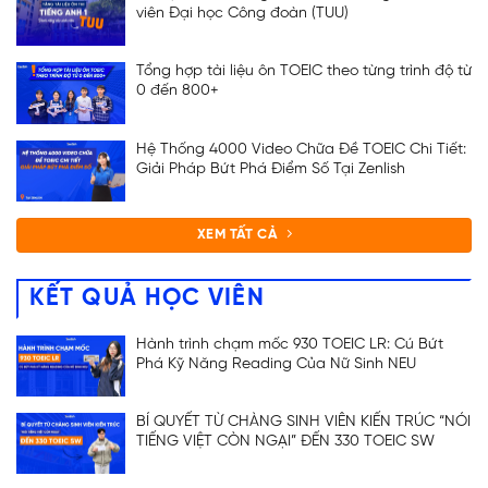
viên Đại học Công đoàn (TUU)
Tổng hợp tài liệu ôn TOEIC theo từng trình độ từ
0 đến 800+
ĐĂNG KÝ TƯ VẤN
Hệ Thống 4000 Video Chữa Đề TOEIC Chi Tiết:
Giải Pháp Bứt Phá Điểm Số Tại Zenlish
XEM TẤT CẢ
KẾT QUẢ HỌC VIÊN
Hành trình chạm mốc 930 TOEIC LR: Cú Bứt
Phá Kỹ Năng Reading Của Nữ Sinh NEU
BÍ QUYẾT TỪ CHÀNG SINH VIÊN KIẾN TRÚC “NÓI
TIẾNG VIỆT CÒN NGẠI” ĐẾN 330 TOEIC SW