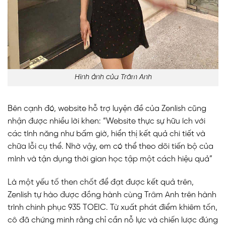
Hình ảnh của Trâm Anh
Bên cạnh đó, website hỗ trợ luyện đề của Zenlish cũng
nhận được nhiều lời khen: “Website thực sự hữu ích với
các tính năng như bấm giờ, hiển thị kết quả chi tiết và
chữa lỗi cụ thể. Nhờ vậy, em có thể theo dõi tiến bộ của
mình và tận dụng thời gian học tập một cách hiệu quả”
Là một yếu tố then chốt để đạt được kết quả trên,
Zenlish tự hào được đồng hành cùng Trâm Anh trên hành
trình chinh phục 935 TOEIC. Từ xuất phát điểm khiêm tốn,
cô đã chứng minh rằng chỉ cần nỗ lực và chiến lược đúng