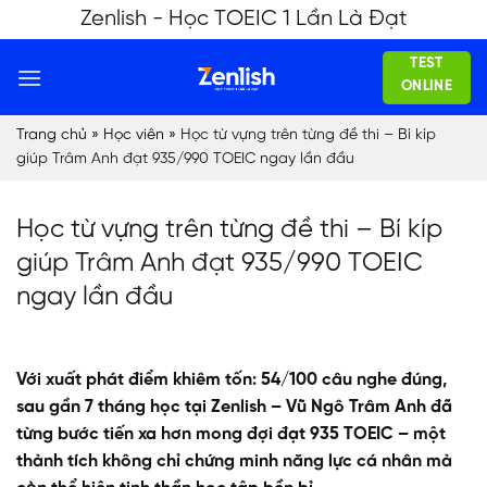
Skip
Zenlish - Học TOEIC 1 Lần Là Đạt
to
TEST
content
ONLINE
Trang chủ
»
Học viên
»
Học từ vựng trên từng đề thi – Bí kíp
giúp Trâm Anh đạt 935/990 TOEIC ngay lần đầu
Học từ vựng trên từng đề thi – Bí kíp
giúp Trâm Anh đạt 935/990 TOEIC
ngay lần đầu
Với xuất phát điểm khiêm tốn: 54/100 câu nghe đúng,
sau gần 7 tháng học tại Zenlish – Vũ Ngô Trâm Anh đã
từng bước tiến xa hơn mong đợi đạt 935 TOEIC – một
thành tích không chỉ chứng minh năng lực cá nhân mà