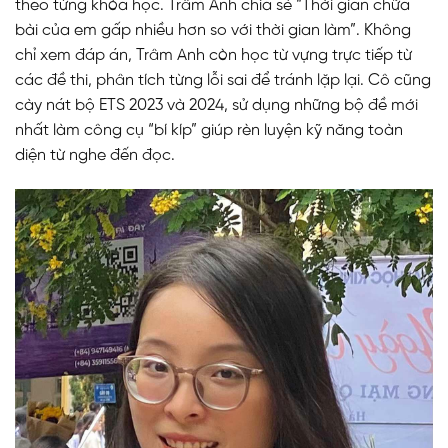
theo từng khóa học. Trâm Anh chia sẻ “Thời gian chữa
bài của em gấp nhiều hơn so với thời gian làm”. Không
chỉ xem đáp án, Trâm Anh còn học từ vựng trực tiếp từ
các đề thi, phân tích từng lỗi sai để tránh lặp lại. Cô cũng
cày nát bộ ETS 2023 và 2024, sử dụng những bộ đề mới
nhất làm công cụ “bí kíp” giúp rèn luyện kỹ năng toàn
diện từ nghe đến đọc.