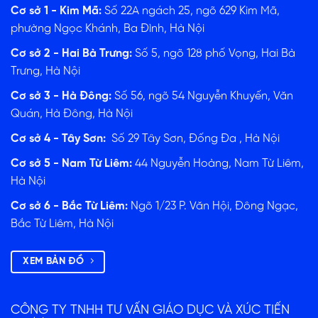
Cơ sở 1 - Kim Mã:
Số 22A ngách 25, ngõ 629 Kim Mã,
phường Ngọc Khánh, Ba Đình, Hà Nội
Cơ sở 2 - Hai Bà Trưng:
Số 5, ngõ 128 phố Vọng, Hai Bà
Trưng, Hà Nội
Cơ sở 3 - Hà Đông:
Số 56, ngõ 54 Nguyễn Khuyến, Văn
Quán, Hà Đông, Hà Nội
Cơ sở 4 - Tây Sơn:
Số 29 Tây Sơn, Đống Đa , Hà Nội
Cơ sở 5 - Nam Từ Liêm:
44 Nguyễn Hoàng, Nam Từ Liêm,
Hà Nội
Cơ sở 6 - Bắc Từ Liêm:
Ngõ 1/23 P. Văn Hội, Đông Ngạc,
Bắc Từ Liêm, Hà Nội
XEM BẢN ĐỒ
CÔNG TY TNHH TƯ VẤN GIÁO DỤC VÀ XÚC TIẾN