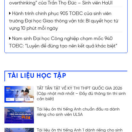
overthinking” của Trần Thọ Đức – Sinh viên HaUI
Hành trình chinh phục 905 TOEIC của sinh viên
trường Đại học Giao thông vận tải: Bí quyết học từ
vựng 10 phút mỗi ngày
Nam sinh Đại học Công nghiệp chạm mốc 940
TOEIC: “Luyện đề đúng tạo nên kết quả khác biệt”
TÀI LIỆU HỌC TẬP
TẤT TẦN TẬT VỀ KỲ THI THPT QUỐC GIA 2026
(Cập nhật mới nhất – Đầy đủ thông tin thí sinh
cần biết)
Tài liệu ôn thi tiếng Anh chuẩn đầu ra dành
riêng cho sinh viên ULSA
Tài liệu ôn thi tiếng Anh 1 dành riêng cho sinh