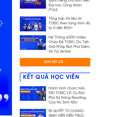
dành riêng cho sinh viên
Đại học Công đoàn
(TUU)
Tổng hợp tài liệu ôn
TOEIC theo từng trình độ
từ 0 đến 800+
Hệ Thống 4000 Video
Chữa Đề TOEIC Chi Tiết:
Giải Pháp Bứt Phá Điểm
Số Tại Zenlish
XEM TẤT CẢ
KẾT QUẢ HỌC VIÊN
Hành trình chạm mốc
930 TOEIC LR: Cú Bứt
Phá Kỹ Năng Reading
Của Nữ Sinh NEU
BÍ QUYẾT TỪ CHÀNG
SINH VIÊN KIẾN TRÚC