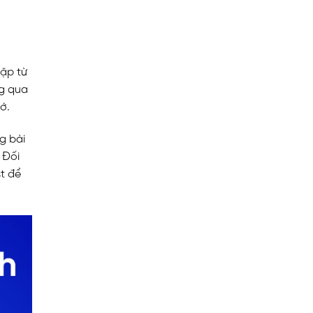
gặp từ
ng qua
ớ.
g bài
 Đối
t để