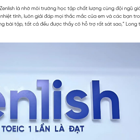
 Zenlish là nhờ môi trường học tập chất lượng cùng đội ngũ g
t nhiệt tình, luôn giải đáp mọi thắc mắc của em và các bạn tr
từng bài tập, tất cả đều được thầy cô hỗ trợ rất sát sao,” Long