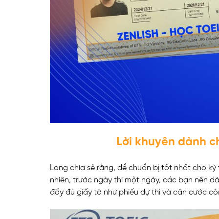
ĐĂNG KÝ TƯ VẤ
Lời khuyên dành c
Long chia sẻ rằng, để chuẩn bị tốt nhất cho kỳ 
nhiên, trước ngày thi một ngày, các bạn nên dàn
đầy đủ giấy tờ như phiếu dự thi và căn cước c