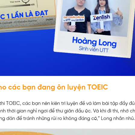
N
ho các bạn đang ôn luyện TOEIC
thi TOEIC, các bạn nên kiên trì luyện đề và làm bài tập đầy đủ
h thời gian nghỉ ngơi để thư giãn đầu óc. Và khi đi thi, nhớ c
ông dân để tránh những rủi ro không đáng có,” Long nhắn nhủ.