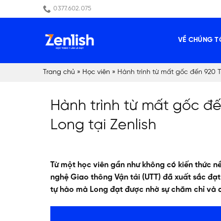
Skip
0377.602.075
to
content
VỀ CHÚNG T
Trang chủ
»
Học viên
»
Hành trình từ mất gốc đến 920 
Hành trình từ mất gốc 
Long tại Zenlish
Từ một học viên gần như không có kiến thức n
nghệ Giao thông Vận tải (UTT) đã xuất sắc đạt
tự hào mà Long đạt được nhờ sự chăm chỉ và 