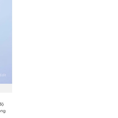
 độ
ong