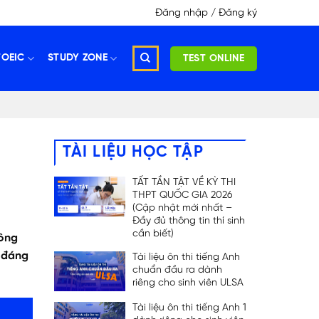
Đăng nhập / Đăng ký
TOEIC
STUDY ZONE
TEST ONLINE
TÀI LIỆU HỌC TẬP
TẤT TẦN TẬT VỀ KỲ THI
THPT QUỐC GIA 2026
(Cập nhật mới nhất –
Đầy đủ thông tin thí sinh
cần biết)
Công
ả đáng
Tài liệu ôn thi tiếng Anh
chuẩn đầu ra dành
riêng cho sinh viên ULSA
Tài liệu ôn thi tiếng Anh 1