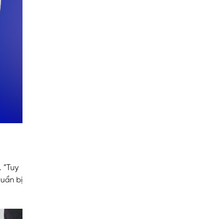
. “Tuy
huẩn bị