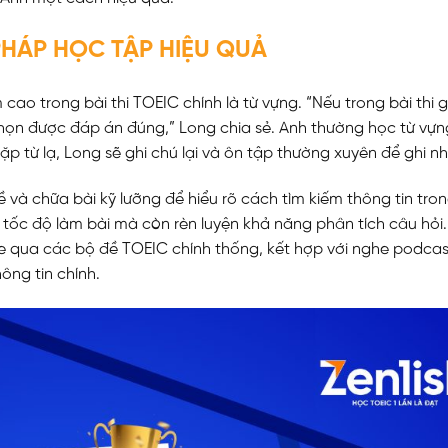
HÁP HỌC TẬP HIỆU QUẢ
cao trong bài thi TOEIC chính là từ vựng. “Nếu trong bài thi 
chọn được đáp án đúng,” Long chia sẻ. Anh thường học từ vự
ặp từ lạ, Long sẽ ghi chú lại và ôn tập thường xuyên để ghi nh
và chữa bài kỹ lưỡng để hiểu rõ cách tìm kiếm thông tin tron
n tốc độ làm bài mà còn rèn luyện khả năng phân tích câu hỏi.
ghe qua các bộ đề TOEIC chính thống, kết hợp với nghe podcas
ng tin chính.