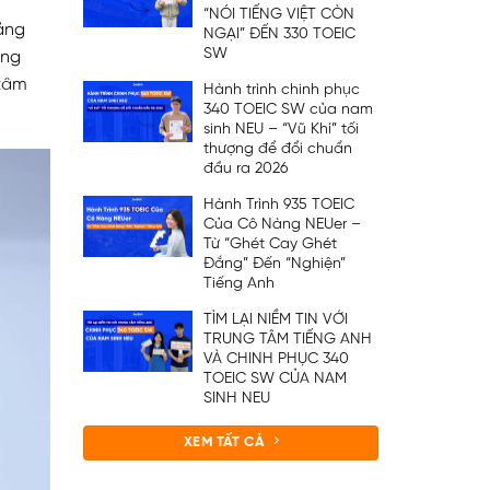
“NÓI TIẾNG VIỆT CÒN
iảng
NGẠI” ĐẾN 330 TOEIC
SW
ong
 tâm
Hành trình chinh phục
340 TOEIC SW của nam
sinh NEU – “Vũ Khí” tối
thượng để đổi chuẩn
đầu ra 2026
Hành Trình 935 TOEIC
Của Cô Nàng NEUer –
Từ “Ghét Cay Ghét
Đắng” Đến “Nghiện”
Tiếng Anh
TÌM LẠI NIỀM TIN VỚI
TRUNG TÂM TIẾNG ANH
VÀ CHINH PHỤC 340
TOEIC SW CỦA NAM
SINH NEU
XEM TẤT CẢ