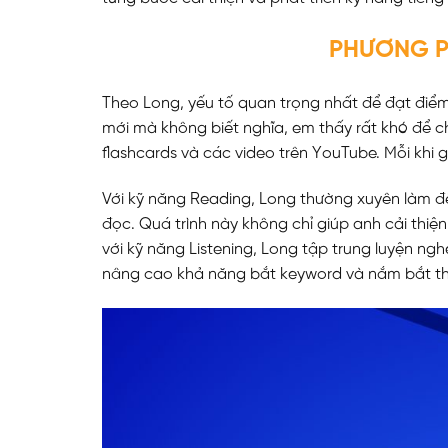
PHƯƠNG P
Theo Long, yếu tố quan trọng nhất để đạt điểm 
mới mà không biết nghĩa, em thấy rất khó để 
flashcards và các video trên YouTube. Mỗi khi g
Với kỹ năng Reading, Long thường xuyên làm đề 
đọc. Quá trình này không chỉ giúp anh cải thiệ
với kỹ năng Listening, Long tập trung luyện n
nâng cao khả năng bắt keyword và nắm bắt thô