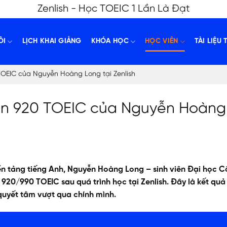
Zenlish - Học TOEIC 1 Lần Là Đạt
ÔI
LỊCH KHAI GIẢNG
KHÓA HỌC
HỌC VIÊN
TÀI LIỆU 
TOEIC của Nguyễn Hoàng Long tại Zenlish
đến 920 TOEIC của Nguyễn Hoàng
ền tảng tiếng Anh, Nguyễn Hoàng Long – sinh viên Đại học 
 920/990 TOEIC sau quá trình học tại Zenlish. Đây là kết qu
quyết tâm vượt qua chính mình.