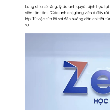
Long chia sẻ rằng, lý do anh quyết định học tại
viên tận tâm. “Các anh chị giảng viên ở đây rấ
lớp. Từ việc sửa lỗi sai đến hướng dẫn chi tiết 
sự.