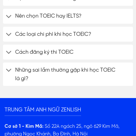
Nên chọn TOEIC hay IELTS?
Các loại chi phí khi học TOEIC?
Cách đăng ký thi TOEIC
Những sai lầm thường gặp khi học TOEIC
là gì?
TRUNG TÂM ANH NGỮ ZENLISH
Cơ sở 1 - Kim Mã:
Số 22A ngách 25, ngõ 629 Kim Mã,
phường Ngọc Khánh, Ba Đình, Hà Nội