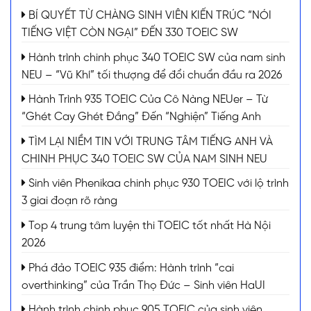
BÍ QUYẾT TỪ CHÀNG SINH VIÊN KIẾN TRÚC “NÓI
TIẾNG VIỆT CÒN NGẠI” ĐẾN 330 TOEIC SW
Hành trình chinh phục 340 TOEIC SW của nam sinh
NEU – “Vũ Khí” tối thượng để đổi chuẩn đầu ra 2026
Hành Trình 935 TOEIC Của Cô Nàng NEUer – Từ
“Ghét Cay Ghét Đắng” Đến “Nghiện” Tiếng Anh
TÌM LẠI NIỀM TIN VỚI TRUNG TÂM TIẾNG ANH VÀ
CHINH PHỤC 340 TOEIC SW CỦA NAM SINH NEU
Sinh viên Phenikaa chinh phục 930 TOEIC với lộ trình
3 giai đoạn rõ ràng
Top 4 trung tâm luyện thi TOEIC tốt nhất Hà Nội
2026
Phá đảo TOEIC 935 điểm: Hành trình “cai
overthinking” của Trần Thọ Đức – Sinh viên HaUI
Hành trình chinh phục 905 TOEIC của sinh viên