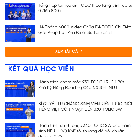
Tổng hợp tài liệu ôn TOEIC theo từng trình độ từ
0 đến 800+
Hệ Thống 4000 Video Chữa Đề TOEIC Chi Tiết:
Giải Pháp Bứt Phá Điểm Số Tại Zenlish
XEM TẤT CẢ
KẾT QUẢ HỌC VIÊN
Hành trình chạm mốc 930 TOEIC LR: Cú Bứt
Phá Kỹ Năng Reading Của Nữ Sinh NEU
BÍ QUYẾT TỪ CHÀNG SINH VIÊN KIẾN TRÚC “NÓI
TIẾNG VIỆT CÒN NGẠI” ĐẾN 330 TOEIC SW
Hành trình chinh phục 340 TOEIC SW của nam
sinh NEU – “Vũ Khí” tối thượng để đổi chuẩn
đầu ra 2026