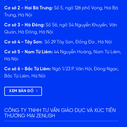
Cơ sở 2 - Hai Bà Trưng:
Số 5, ngõ 128 phố Vọng, Hai Bà
Trưng, Hà Nội
Cơ sở 3 - Hà Đông:
Số 56, ngõ 54 Nguyễn Khuyến, Văn
Quán, Hà Đông, Hà Nội
Cơ sở 4 - Tây Sơn:
Số 29 Tây Sơn, Đống Đa , Hà Nội
Cơ sở 5 - Nam Từ Liêm:
44 Nguyễn Hoàng, Nam Từ Liêm,
Hà Nội
Cơ sở 6 - Bắc Từ Liêm:
Ngõ 1/23 P. Văn Hội, Đông Ngạc,
Bắc Từ Liêm, Hà Nội
XEM BẢN ĐỒ
CÔNG TY TNHH TƯ VẤN GIÁO DỤC VÀ XÚC TIẾN
THƯƠNG MẠI ZENLISH