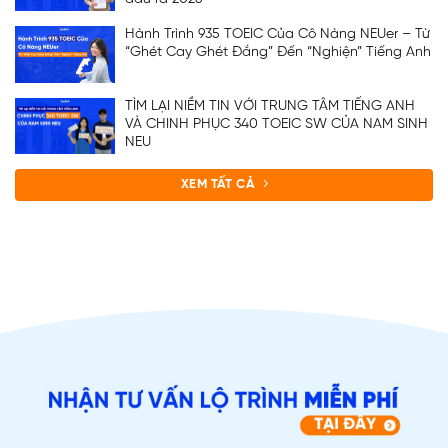
Hành Trình 935 TOEIC Của Cô Nàng NEUer – Từ
“Ghét Cay Ghét Đắng” Đến “Nghiện” Tiếng Anh
TÌM LẠI NIỀM TIN VỚI TRUNG TÂM TIẾNG ANH
VÀ CHINH PHỤC 340 TOEIC SW CỦA NAM SINH
NEU
ĐĂNG KÝ TƯ VẤN
XEM TẤT CẢ