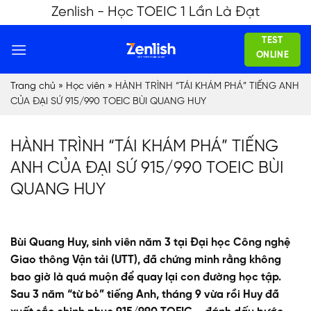
Skip
Zenlish - Học TOEIC 1 Lần Là Đạt
to
TEST
content
ONLINE
Trang chủ
»
Học viên
»
HÀNH TRÌNH “TÁI KHÁM PHÁ” TIẾNG ANH
CỦA ĐẠI SỨ 915/990 TOEIC BÙI QUANG HUY
HÀNH TRÌNH “TÁI KHÁM PHÁ” TIẾNG
ANH CỦA ĐẠI SỨ 915/990 TOEIC BÙI
QUANG HUY
Bùi Quang Huy, sinh viên năm 3 tại Đại học Công nghệ
Giao thông Vận tải (UTT), đã chứng minh rằng không
bao giờ là quá muộn để quay lại con đường học tập.
Sau 3 năm “từ bỏ” tiếng Anh, tháng 9 vừa rồi Huy đã