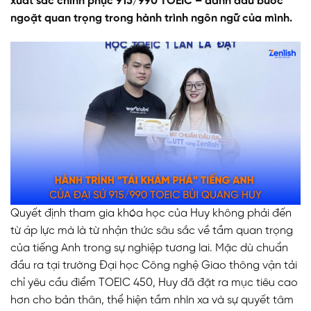
xuất sắc chinh phục 915/990 TOEIC – đánh dấu bước
ngoặt quan trọng trong hành trình ngôn ngữ của mình.
Quyết định tham gia khóa học của Huy không phải đến
từ áp lực mà là từ nhận thức sâu sắc về tầm quan trọng
của tiếng Anh trong sự nghiệp tương lai. Mặc dù chuẩn
đầu ra tại trường Đại học Công nghệ Giao thông vận tải
chỉ yêu cầu điểm TOEIC 450, Huy đã đặt ra mục tiêu cao
hơn cho bản thân, thể hiện tầm nhìn xa và sự quyết tâm