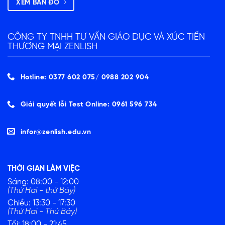
XEM BẢN ĐỒ
CÔNG TY TNHH TƯ VẤN GIÁO DỤC VÀ XÚC TIẾN
THƯƠNG MẠI ZENLISH
Hotline: 0377 602 075/ ‭0988 202 904‬
Giải quyết lỗi Test Online: 0961 596 734
infor@zenlish.edu.vn
THỜI GIAN LÀM VIỆC
Sáng: 08:00 - 12:00
(Thứ Hai - thứ Bảy)
Chiều: 13:30 - 17:30
(Thứ Hai - Thứ Bảy)
Tối: 18:00 - 21:45