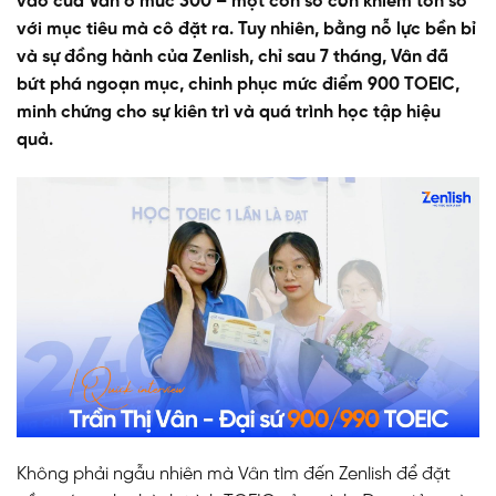
vào của Vân ở mức 300 – một con số còn khiêm tốn so
với mục tiêu mà cô đặt ra. Tuy nhiên, bằng nỗ lực bền bỉ
và sự đồng hành của Zenlish, chỉ sau 7 tháng, Vân đã
bứt phá ngoạn mục, chinh phục mức điểm 900 TOEIC,
minh chứng cho sự kiên trì và quá trình học tập hiệu
quả.
Không phải ngẫu nhiên mà Vân tìm đến Zenlish để đặt