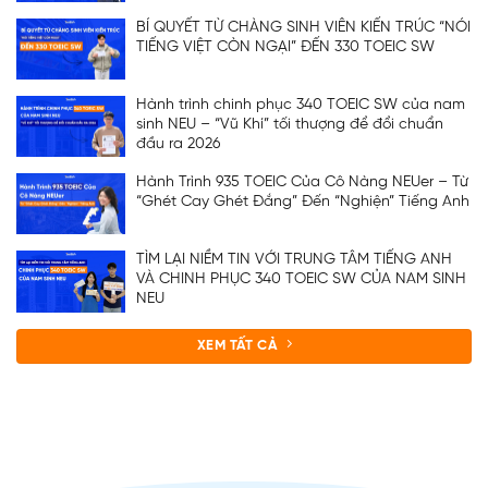
BÍ QUYẾT TỪ CHÀNG SINH VIÊN KIẾN TRÚC “NÓI
TIẾNG VIỆT CÒN NGẠI” ĐẾN 330 TOEIC SW
ĐĂNG KÝ TƯ VẤN
Hành trình chinh phục 340 TOEIC SW của nam
sinh NEU – “Vũ Khí” tối thượng để đổi chuẩn
đầu ra 2026
Hành Trình 935 TOEIC Của Cô Nàng NEUer – Từ
“Ghét Cay Ghét Đắng” Đến “Nghiện” Tiếng Anh
TÌM LẠI NIỀM TIN VỚI TRUNG TÂM TIẾNG ANH
VÀ CHINH PHỤC 340 TOEIC SW CỦA NAM SINH
NEU
XEM TẤT CẢ