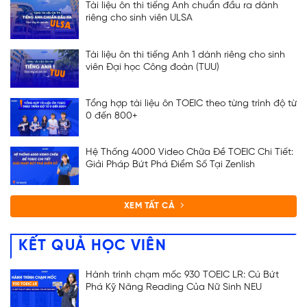
Tài liệu ôn thi tiếng Anh chuẩn đầu ra dành
riêng cho sinh viên ULSA
Tài liệu ôn thi tiếng Anh 1 dành riêng cho sinh
viên Đại học Công đoàn (TUU)
Tổng hợp tài liệu ôn TOEIC theo từng trình độ từ
0 đến 800+
Hệ Thống 4000 Video Chữa Đề TOEIC Chi Tiết:
Giải Pháp Bứt Phá Điểm Số Tại Zenlish
XEM TẤT CẢ
KẾT QUẢ HỌC VIÊN
Hành trình chạm mốc 930 TOEIC LR: Cú Bứt
Phá Kỹ Năng Reading Của Nữ Sinh NEU