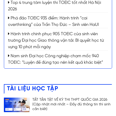
Top 4 trung tâm luyện thi TOEIC tốt nhất Hà Nội
2026
Phá đảo TOEIC 935 điểm: Hành trình “cai
overthinking” của Trần Thọ Đức – Sinh viên HaUI
Hành trình chinh phục 905 TOEIC của sinh viên
trường Đại học Giao thông vận tải: Bí quyết học từ
vựng 10 phút mỗi ngày
Nam sinh Đại học Công nghiệp chạm mốc 940
TOEIC: “Luyện đề đúng tạo nên kết quả khác biệt”
TÀI LIỆU HỌC TẬP
TẤT TẦN TẬT VỀ KỲ THI THPT QUỐC GIA 2026
(Cập nhật mới nhất – Đầy đủ thông tin thí sinh
cần biết)