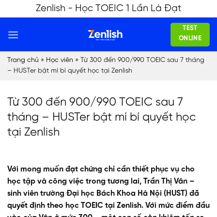
Skip
Zenlish - Học TOEIC 1 Lần Là Đạt
to
TEST
content
ONLINE
Trang chủ
»
Học viên
»
Từ 300 đến 900/990 TOEIC sau 7 tháng
– HUSTer bật mí bí quyết học tại Zenlish
Từ 300 đến 900/990 TOEIC sau 7
tháng – HUSTer bật mí bí quyết học
tại Zenlish
Với mong muốn đạt chứng chỉ cần thiết phục vụ cho
học tập và công việc trong tương lai, Trần Thị Vân –
sinh viên trường Đại học Bách Khoa Hà Nội (HUST) đã
quyết định theo học TOEIC tại Zenlish.
Với mức điểm
đầu