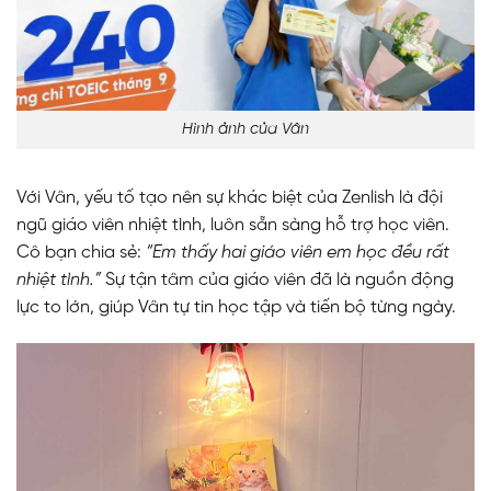
Hình ảnh của Vân
Với Vân, yếu tố tạo nên sự khác biệt của Zenlish là đội
ngũ giáo viên nhiệt tình, luôn sẵn sàng hỗ trợ học viên.
Cô bạn chia sẻ:
“Em thấy hai giáo viên em học đều rất
nhiệt tình.”
Sự tận tâm của giáo viên đã là nguồn động
lực to lớn, giúp Vân tự tin học tập và tiến bộ từng ngày.