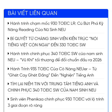
BÀI VIẾT LIÊN QUAN
Hành trình chạm mốc 930 TOEIC LR: Cú Bứt Phá Kỹ
Năng Reading Của Nữ Sinh NEU
BÍ QUYẾT TỪ CHÀNG SINH VIÊN KIẾN TRÚC “NÓI
TIẾNG VIỆT CÒN NGẠI” ĐẾN 330 TOEIC SW
Hành trình chinh phục 340 TOEIC SW của nam sinh
NEU – “Vũ Khí” tối thượng để đổi chuẩn đầu ra 2026
Hành Trình 935 TOEIC Của Cô Nàng NEUer – Từ
“Ghét Cay Ghét Đắng” Đến “Nghiện” Tiếng Anh
TÌM LẠI NIỀM TIN VỚI TRUNG TÂM TIẾNG ANH VÀ
CHINH PHỤC 340 TOEIC SW CỦA NAM SINH NEU
Sinh viên Phenikaa chinh phục 930 TOEIC với lộ trình
3 giai đoạn rõ ràng