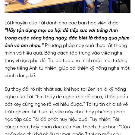
Lời khuyên của Tài dành cho các bạn học viên khác:
“Hãy tận dụng mọi cơ hội để tiếp xúc với tiếng Anh
trong cuộc sống hàng ngày, đặc biệt là thông qua phim
ảnh và âm nhạc.”
Phương pháp này quả thực rất thông
minh và hiệu quả. Bằng cách tập trung vào việc nghe
thay vì đọc phụ đề, Tài đã tạo cho mình một môi trường
nghe tiếng Anh tự nhiên, giúp cải thiện kỹ năng nghe một
cách đáng kể.
Sự thay đổi rõ rệt nhất sau khi học tại Zenlish là kỹ năng
nghe của Tài. “Em thấy đề nghe khá dễ chị ạ, không cần
bắt key cũng nghe rõ với hiểu được.” Tài tự tin chia sẻ về
trải nghiệm thi thực tế, việc này cho thấy phương pháp
học tập của Tài đã phát huy hiệu quả. Tuy nhiên, Tài
cũng nhận thấy phần đọc có nhiều thách thức hơn: “Còn
phần đọc thì khá nhiều từ mới, phần 7 thì có mấy câu