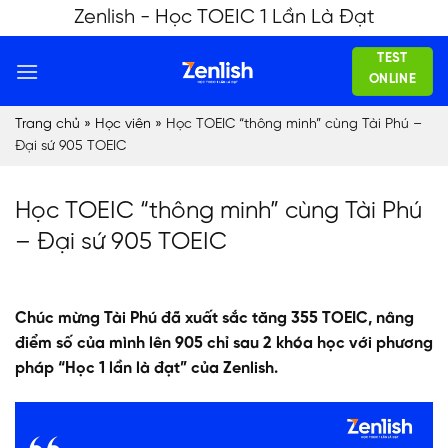
Skip
Zenlish - Học TOEIC 1 Lần Là Đạt
to
TEST
content
ONLINE
Trang chủ
»
Học viên
»
Học TOEIC “thông minh” cùng Tài Phú –
Đại sứ 905 TOEIC
Học TOEIC “thông minh” cùng Tài Phú
– Đại sứ 905 TOEIC
Chúc mừng Tài Phú đã xuất sắc tăng 355 TOEIC, nâng
điểm số của mình lên 905 chỉ sau 2 khóa học với phương
pháp “Học 1 lần là đạt” của Zenlish.