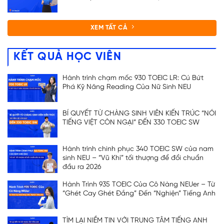
XEM TẤT CẢ
KẾT QUẢ HỌC VIÊN
Hành trình chạm mốc 930 TOEIC LR: Cú Bứt
Phá Kỹ Năng Reading Của Nữ Sinh NEU
BÍ QUYẾT TỪ CHÀNG SINH VIÊN KIẾN TRÚC “NÓI
TIẾNG VIỆT CÒN NGẠI” ĐẾN 330 TOEIC SW
Hành trình chinh phục 340 TOEIC SW của nam
sinh NEU – “Vũ Khí” tối thượng để đổi chuẩn
đầu ra 2026
Hành Trình 935 TOEIC Của Cô Nàng NEUer – Từ
“Ghét Cay Ghét Đắng” Đến “Nghiện” Tiếng Anh
TÌM LẠI NIỀM TIN VỚI TRUNG TÂM TIẾNG ANH