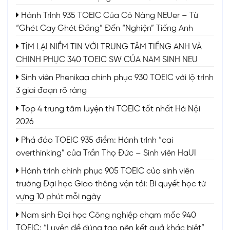
Hành Trình 935 TOEIC Của Cô Nàng NEUer – Từ
“Ghét Cay Ghét Đắng” Đến “Nghiện” Tiếng Anh
TÌM LẠI NIỀM TIN VỚI TRUNG TÂM TIẾNG ANH VÀ
CHINH PHỤC 340 TOEIC SW CỦA NAM SINH NEU
Sinh viên Phenikaa chinh phục 930 TOEIC với lộ trình
3 giai đoạn rõ ràng
Top 4 trung tâm luyện thi TOEIC tốt nhất Hà Nội
2026
Phá đảo TOEIC 935 điểm: Hành trình “cai
overthinking” của Trần Thọ Đức – Sinh viên HaUI
Hành trình chinh phục 905 TOEIC của sinh viên
trường Đại học Giao thông vận tải: Bí quyết học từ
vựng 10 phút mỗi ngày
Nam sinh Đại học Công nghiệp chạm mốc 940
TOEIC: “Luyện đề đúng tạo nên kết quả khác biệt”