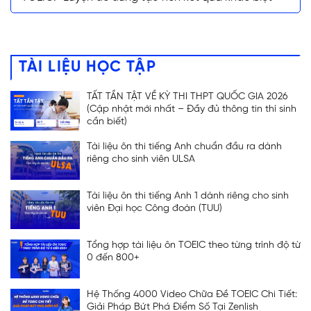
TÀI LIỆU HỌC TẬP
TẤT TẦN TẬT VỀ KỲ THI THPT QUỐC GIA 2026
(Cập nhật mới nhất – Đầy đủ thông tin thí sinh
cần biết)
Tài liệu ôn thi tiếng Anh chuẩn đầu ra dành
riêng cho sinh viên ULSA
Tài liệu ôn thi tiếng Anh 1 dành riêng cho sinh
viên Đại học Công đoàn (TUU)
Tổng hợp tài liệu ôn TOEIC theo từng trình độ từ
0 đến 800+
Hệ Thống 4000 Video Chữa Đề TOEIC Chi Tiết:
ĐĂNG KÝ TƯ VẤN
Giải Pháp Bứt Phá Điểm Số Tại Zenlish