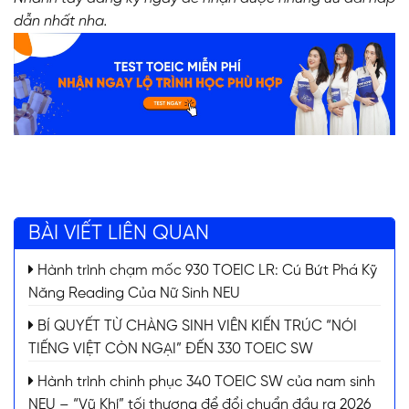
dẫn nhất nha.
BÀI VIẾT LIÊN QUAN
Hành trình chạm mốc 930 TOEIC LR: Cú Bứt Phá Kỹ
Năng Reading Của Nữ Sinh NEU
BÍ QUYẾT TỪ CHÀNG SINH VIÊN KIẾN TRÚC “NÓI
TIẾNG VIỆT CÒN NGẠI” ĐẾN 330 TOEIC SW
Hành trình chinh phục 340 TOEIC SW của nam sinh
NEU – “Vũ Khí” tối thượng để đổi chuẩn đầu ra 2026