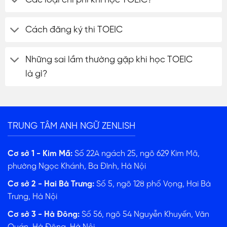
Cách đăng ký thi TOEIC
Những sai lầm thường gặp khi học TOEIC
là gì?
TRUNG TÂM ANH NGỮ ZENLISH
Cơ sở 1 - Kim Mã:
Số 22A ngách 25, ngõ 629 Kim Mã,
phường Ngọc Khánh, Ba Đình, Hà Nội
Cơ sở 2 - Hai Bà Trưng:
Số 5, ngõ 128 phố Vọng, Hai Bà
Trưng, Hà Nội
Cơ sở 3 - Hà Đông:
Số 56, ngõ 54 Nguyễn Khuyến, Văn