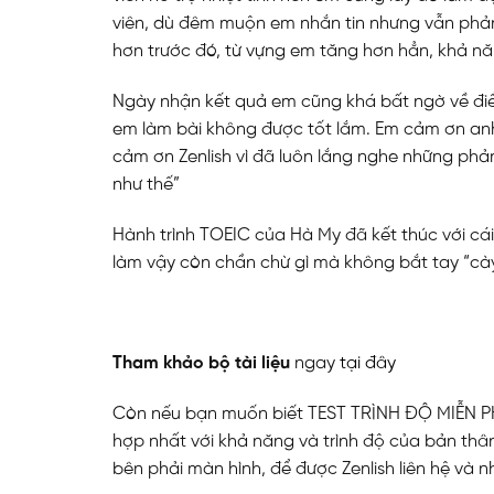
viên, dù đêm muộn em nhắn tin nhưng vẫn phản
hơn trước đó, từ vựng em tăng hơn hẳn, khả nă
Ngày nhận kết quả em cũng khá bất ngờ về điểm
em làm bài không được tốt lắm. Em cảm ơn anh 
cảm ơn Zenlish vì đã luôn lắng nghe những phả
như thế”
Hành trình TOEIC của Hà My đã kết thúc với cá
làm vậy còn chần chừ gì mà không bắt tay “cà
Tham khảo bộ tài liệu
ngay
tại đây
Còn nếu bạn muốn biết TEST TRÌNH ĐỘ MIỄN PHÍ
hợp nhất với khả năng và trình độ của bản thân
bên phải màn hình, để được Zenlish liên hệ và n