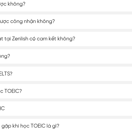
ược không?
được công nhận không?
đạt tại Zenlish có cam kết không?
ông?
ELTS?
học TOEIC?
IC
 gặp khi học TOEIC là gì?