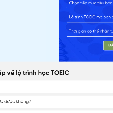
N
ĐĂ
p về lộ trình học TOEIC
EIC được không?