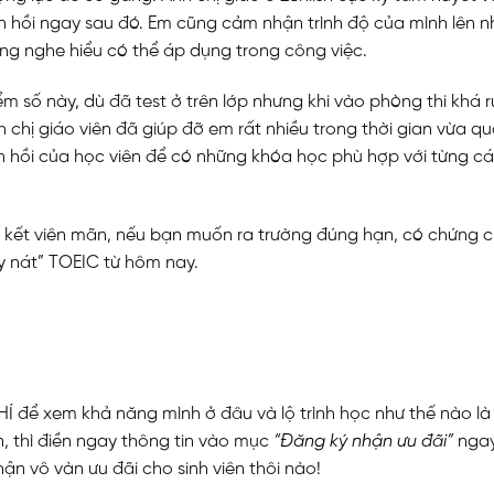
 hồi ngay sau đó. Em cũng cảm nhận trình độ của mình lên 
ng nghe hiểu có thể áp dụng trong công việc.
 số này, dù đã test ở trên lớp nhưng khi vào phòng thi khá 
chị giáo viên đã giúp đỡ em rất nhiều trong thời gian vừa qu
n hồi của học viên để có những khóa học phù hợp với từng c
i kết viên mãn, nếu bạn muốn ra trường đúng hạn, có chứng ch
y nát” TOEIC từ hôm nay.
 để xem khả năng mình ở đâu và lộ trình học như thế nào là
, thì điền ngay thông tin vào mục
“
Đăng ký nhận ưu đãi
”
ngay
hận vô vàn ưu đãi cho sinh viên thôi nào!