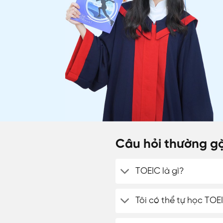
ĐĂNG KÝ TƯ VẤ
Câu hỏi thường gặ
TOEIC là gì?
Tôi có thể tự học TO