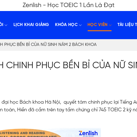
Zenlish - Học TOEIC 1 Lần Là Đạt
ÔI
LỊCH KHAI GIẢNG
KHÓA HỌC
HỌC VIÊN
TÀI LIỆU 
NH PHỤC BỀN BỈ CỦA NỮ SINH NĂM 2 BÁCH KHOA
H CHINH PHỤC BỀN BỈ CỦA NỮ S
g đại học Bách khoa Hà Nội, quyết tâm chinh phục lại Tiếng A
n toàn, Hiền đã cầm trên tay tấm chứng chỉ 745 TOEIC 2 kỹ 