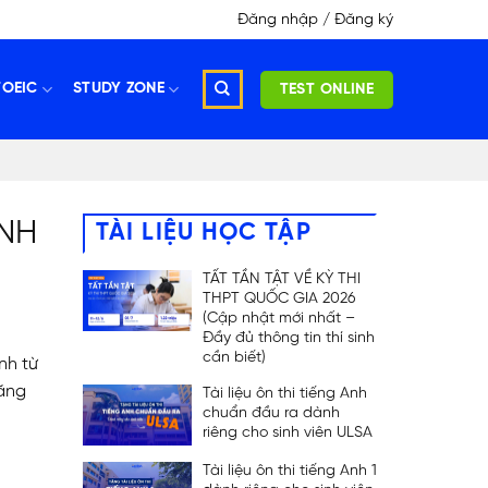
Đăng nhập / Đăng ký
TOEIC
STUDY ZONE
TEST ONLINE
INH
TÀI LIỆU HỌC TẬP
TẤT TẦN TẬT VỀ KỲ THI
THPT QUỐC GIA 2026
(Cập nhật mới nhất –
Đầy đủ thông tin thí sinh
cần biết)
nh từ
năng
Tài liệu ôn thi tiếng Anh
chuẩn đầu ra dành
riêng cho sinh viên ULSA
Tài liệu ôn thi tiếng Anh 1