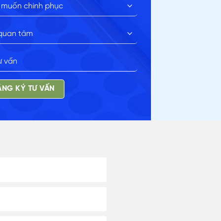
NG KÝ TƯ VẤN