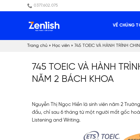
Skip
0377.602.075
to
content
VỀ CHÚNG T
Trang chủ
»
Học viên
»
745 TOEIC VÀ HÀNH TRÌNH CHI
745 TOEIC VÀ HÀNH TRÌN
NĂM 2 BÁCH KHOA
Nguyễn Thị Ngọc Hiền là sinh viên năm 2 Trườn
đầu, chỉ sau 6 tháng từ một người mất gốc hoà
Listening and Writing.