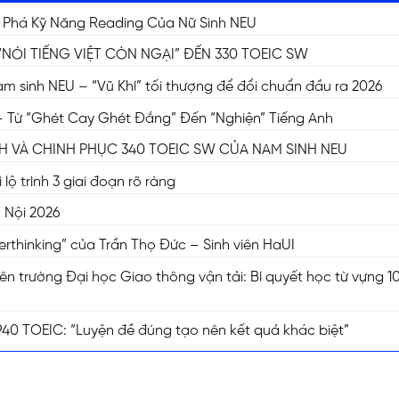
 Phá Kỹ Năng Reading Của Nữ Sinh NEU
“NÓI TIẾNG VIỆT CÒN NGẠI” ĐẾN 330 TOEIC SW
 sinh NEU – “Vũ Khí” tối thượng để đổi chuẩn đầu ra 2026
 Từ “Ghét Cay Ghét Đắng” Đến “Nghiện” Tiếng Anh
NH VÀ CHINH PHỤC 340 TOEIC SW CỦA NAM SINH NEU
lộ trình 3 giai đoạn rõ ràng
à Nội 2026
rthinking” của Trần Thọ Đức – Sinh viên HaUI
ên trường Đại học Giao thông vận tải: Bí quyết học từ vựng 1
0 TOEIC: “Luyện đề đúng tạo nên kết quả khác biệt”