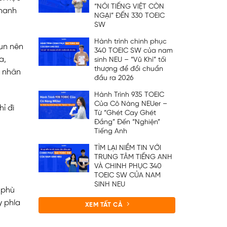
“NÓI TIẾNG VIỆT CÒN
nhanh
NGẠI” ĐẾN 330 TOEIC
SW
Hành trình chinh phục
run nên
340 TOEIC SW của nam
a,
sinh NEU – “Vũ Khí” tối
thượng để đổi chuẩn
á nhân
đầu ra 2026
Hành Trình 935 TOEIC
Của Cô Nàng NEUer –
ỉ đi
Từ “Ghét Cay Ghét
Đắng” Đến “Nghiện”
Tiếng Anh
TÌM LẠI NIỀM TIN VỚI
TRUNG TÂM TIẾNG ANH
VÀ CHINH PHỤC 340
TOEIC SW CỦA NAM
SINH NEU
 phù
 phía
XEM TẤT CẢ