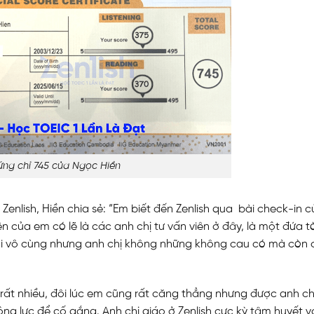
ng chỉ 745 của Ngọc Hiền
 Zenlish, Hiền chia sẻ: “Em biết đến Zenlish qua bài check-in 
 của em có lẽ là các anh chị tư vấn viên ở đây, là một đứa 
hỏi vô cùng nhưng anh chị không những không cau có mà còn
rất nhiều, đôi lúc em cũng rất căng thẳng nhưng được anh ch
ộng lực để cố gắng. Anh chị giáo ở Zenlish cực kỳ tâm huyết v