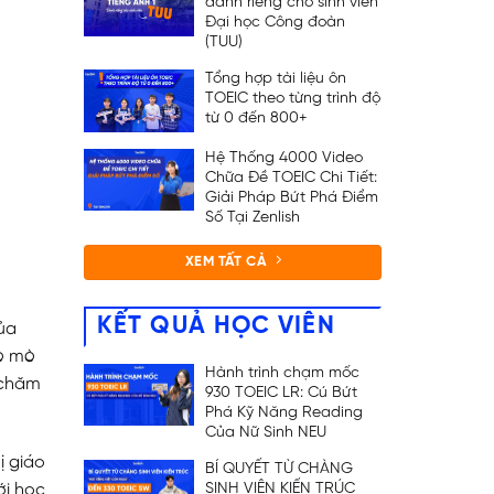
dành riêng cho sinh viên
Đại học Công đoàn
(TUU)
Tổng hợp tài liệu ôn
TOEIC theo từng trình độ
từ 0 đến 800+
Hệ Thống 4000 Video
Chữa Đề TOEIC Chi Tiết:
Giải Pháp Bứt Phá Điểm
Số Tại Zenlish
XEM TẤT CẢ
KẾT QUẢ HỌC VIÊN
của
tò mò
Hành trình chạm mốc
 chăm
930 TOEIC LR: Cú Bứt
Phá Kỹ Năng Reading
Của Nữ Sinh NEU
ị giáo
BÍ QUYẾT TỪ CHÀNG
SINH VIÊN KIẾN TRÚC
ới học