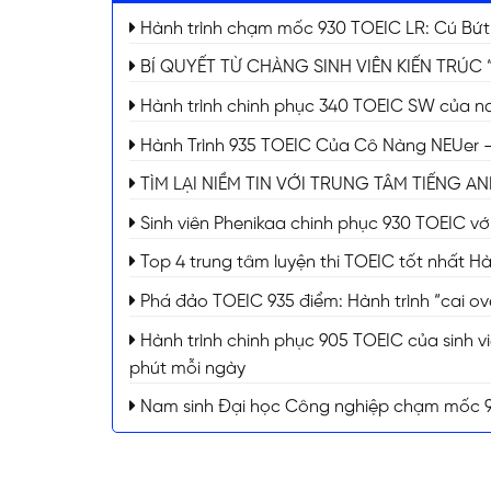
Hành trình chạm mốc 930 TOEIC LR: Cú Bứt
BÍ QUYẾT TỪ CHÀNG SINH VIÊN KIẾN TRÚC 
Hành trình chinh phục 340 TOEIC SW của nam
Hành Trình 935 TOEIC Của Cô Nàng NEUer –
TÌM LẠI NIỀM TIN VỚI TRUNG TÂM TIẾNG A
Sinh viên Phenikaa chinh phục 930 TOEIC với 
Top 4 trung tâm luyện thi TOEIC tốt nhất H
Phá đảo TOEIC 935 điểm: Hành trình “cai ove
Hành trình chinh phục 905 TOEIC của sinh vi
phút mỗi ngày
Nam sinh Đại học Công nghiệp chạm mốc 94