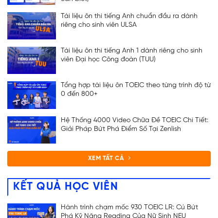
Tài liệu ôn thi tiếng Anh chuẩn đầu ra dành
riêng cho sinh viên ULSA
Tài liệu ôn thi tiếng Anh 1 dành riêng cho sinh
viên Đại học Công đoàn (TUU)
Tổng hợp tài liệu ôn TOEIC theo từng trình độ từ
0 đến 800+
Hệ Thống 4000 Video Chữa Đề TOEIC Chi Tiết:
Giải Pháp Bứt Phá Điểm Số Tại Zenlish
XEM TẤT CẢ
KẾT QUẢ HỌC VIÊN
Hành trình chạm mốc 930 TOEIC LR: Cú Bứt
Phá Kỹ Năng Reading Của Nữ Sinh NEU