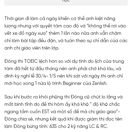
học
Thời gian đi làm cả ngày khiến cơ thể anh kiệt năng
lượng nhưng với quyết tâm cao độ và “không thể rơi vào
vết xe đổ ngày xưa” thêm 1 lần nào nữa anh vẫn chăm
chỉ làm bài tập đều đặn, và tuân theo sự chỉ dẫn của các
anh chị giáo viên trên lớp.
Đông thi TOEIC lệch hơn so với dự tính do lịch của trung
tâm đã hết từ đầu tháng nên anh phải chờ khá lâu, và
dính kỳ nghỉ lễ 30/4- 1/5 nên khi sát với ngày thi anh chỉ
mới học xong 1 nửa lộ trình Beginner của Zenlish.
Sau khi bước ra khỏi phòng thi Đông có chút lo lắng và
mất bình tĩnh do đề thi hôm ấy khá khó “ độ khó chắc
ngang tầm cuốn EST và một số đề mà chị giáo giao”-
Đông chia sẻ, nhưng kết quả khi được giám thị đọc tên
làm Đông bừng tỉnh: 635 cho 2 kỹ năng LC & RC.