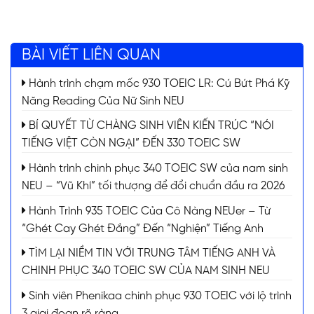
BÀI VIẾT LIÊN QUAN
Hành trình chạm mốc 930 TOEIC LR: Cú Bứt Phá Kỹ
Năng Reading Của Nữ Sinh NEU
BÍ QUYẾT TỪ CHÀNG SINH VIÊN KIẾN TRÚC “NÓI
TIẾNG VIỆT CÒN NGẠI” ĐẾN 330 TOEIC SW
Hành trình chinh phục 340 TOEIC SW của nam sinh
NEU – “Vũ Khí” tối thượng để đổi chuẩn đầu ra 2026
Hành Trình 935 TOEIC Của Cô Nàng NEUer – Từ
“Ghét Cay Ghét Đắng” Đến “Nghiện” Tiếng Anh
TÌM LẠI NIỀM TIN VỚI TRUNG TÂM TIẾNG ANH VÀ
CHINH PHỤC 340 TOEIC SW CỦA NAM SINH NEU
Sinh viên Phenikaa chinh phục 930 TOEIC với lộ trình
3 giai đoạn rõ ràng