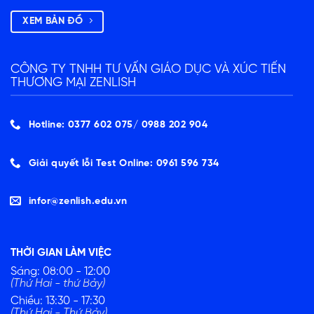
XEM BẢN ĐỒ
CÔNG TY TNHH TƯ VẤN GIÁO DỤC VÀ XÚC TIẾN
THƯƠNG MẠI ZENLISH
Hotline: 0377 602 075/ ‭0988 202 904‬
Giải quyết lỗi Test Online: 0961 596 734
infor@zenlish.edu.vn
THỜI GIAN LÀM VIỆC
Sáng: 08:00 - 12:00
(Thứ Hai - thứ Bảy)
Chiều: 13:30 - 17:30
(Thứ Hai - Thứ Bảy)