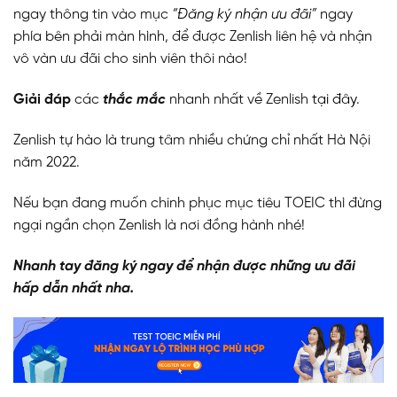
ngay thông tin vào mục
“
Đăng ký nhận ưu đãi
”
ngay
phía bên phải màn hình, để được Zenlish liên hệ và nhận
vô vàn ưu đãi cho sinh viên thôi nào!
Giải đáp
các
thắc mắc
nhanh nhất về Zenlish
tại đây
.
Zenlish tự hào là trung tâm nhiều chứng chỉ nhất Hà Nội
năm 2022.
Nếu bạn đang muốn chinh phục mục tiêu TOEIC thì đừng
ngại ngần chọn Zenlish là nơi đồng hành nhé!
Nhanh tay đăng ký ngay để nhận được những ưu đãi
hấp dẫn nhất nha.