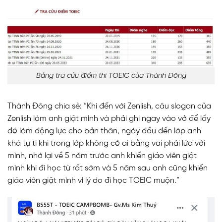
Bảng tra cứu điểm thi TOEIC của Thành Đông
Thành Đông chia sẻ: “Khi đến với Zenlish, câu slogan của
Zenlish làm anh giật mình và phải ghi ngay vào vở để lấy
đó làm động lực cho bản thân, ngày đầu đến lớp anh
khá tự ti khi trong lớp không có ai bằng vai phải lứa với
mình, nhớ lại về 5 năm trước anh khiến giáo viên giật
mình khi đi học từ rất sớm và 5 năm sau anh cũng khiến
giáo viên giật mình vì lý do đi học TOEIC muộn.”