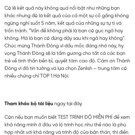
Có lẽ kết quả này không quá nổi bật như những bạn
khác nhưng đó là kết quả của cả một sự cố gắng không
ngừng nghỉ suốt 5 năm, kết quả của những sự tự ti và
trốn tránh. “Vấn đề không phải là bạn có gục ngã hay
không. Mà là bạn có đứng dậy sau khi ngã hay không”.
Chúc mừng Thành Đông vì dấu mốc đáng nhớ này, hy
vọng Thành Đông sẽ là tấm gương cho tất cả các bạn
trẻ về tinh thần bền bỉ, quyết tâm cao độ. Cảm ơn Thành
Đông vì đã tin tưởng và lựa chọn Zenlish – trung tâm có
nhiều chứng chỉ TOP 1 Hà Nội.
Tham khảo bộ tài liệu
ngay
tại đây
Còn nếu bạn muốn biết TEST TRÌNH ĐỘ MIỄN PHÍ để xem
khả năng mình ở đâu và lộ trình học như thế nào là phù
hợp nhất với khả năng và trình độ của bản thân, thì điền