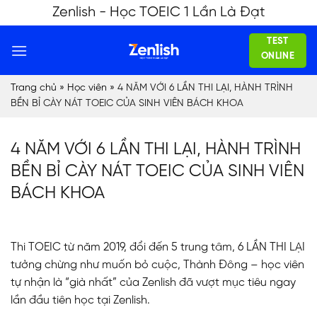
Skip
Zenlish - Học TOEIC 1 Lần Là Đạt
to
TEST
content
ONLINE
Trang chủ
»
Học viên
»
4 NĂM VỚI 6 LẦN THI LẠI, HÀNH TRÌNH
BỀN BỈ CÀY NÁT TOEIC CỦA SINH VIÊN BÁCH KHOA
4 NĂM VỚI 6 LẦN THI LẠI, HÀNH TRÌNH
BỀN BỈ CÀY NÁT TOEIC CỦA SINH VIÊN
BÁCH KHOA
Thi TOEIC từ năm 2019, đổi đến 5 trung tâm, 6 LẦN THI LẠI
tưởng chừng như muốn bỏ cuộc, Thành Đông – học viên
tự nhận là “già nhất” của Zenlish đã vượt mục tiêu ngay
lần đầu tiên học tại Zenlish.