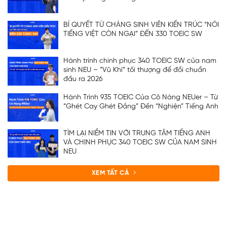
BÍ QUYẾT TỪ CHÀNG SINH VIÊN KIẾN TRÚC “NÓI
TIẾNG VIỆT CÒN NGẠI” ĐẾN 330 TOEIC SW
Hành trình chinh phục 340 TOEIC SW của nam
sinh NEU – “Vũ Khí” tối thượng để đổi chuẩn
đầu ra 2026
Hành Trình 935 TOEIC Của Cô Nàng NEUer – Từ
“Ghét Cay Ghét Đắng” Đến “Nghiện” Tiếng Anh
TÌM LẠI NIỀM TIN VỚI TRUNG TÂM TIẾNG ANH
VÀ CHINH PHỤC 340 TOEIC SW CỦA NAM SINH
NEU
XEM TẤT CẢ