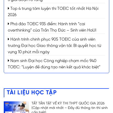
Top 4 trung tâm luyện thi TOEIC tốt nhất Hà Nội
2026
Phá đảo TOEIC 935 điểm: Hành trình “cai
overthinking” của Trần Thọ Đức – Sinh viên HaUI
Hành trình chinh phục 905 TOEIC của sinh viên
trường Đại học Giao thông vận tải: Bí quyết học từ
vựng 10 phút mỗi ngày
Nam sinh Đại học Công nghiệp chạm mốc 940
TOEIC: “Luyện đề đúng tạo nên kết quả khác biệt”
TÀI LIỆU HỌC TẬP
TẤT TẦN TẬT VỀ KỲ THI THPT QUỐC GIA 2026
(Cập nhật mới nhất – Đầy đủ thông tin thí sinh
cần biết)