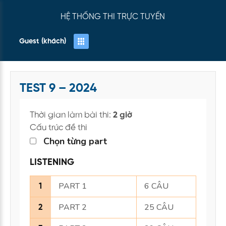
HỆ THỐNG THI TRỰC TUYẾN
Guest (khách)
TEST 9 – 2024
Thời gian làm bài thi:
2 giờ
Cấu trúc đề thi
Chọn từng part
LISTENING
PART 1
6 CÂU
1
PART 2
25 CÂU
2