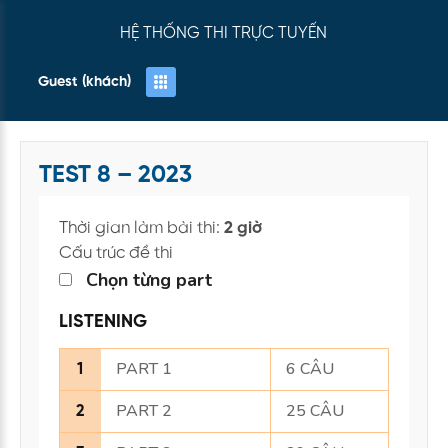
HỆ THỐNG THI TRỰC TUYẾN
Guest (khách)
TEST 8 – 2023
Thời gian làm bài thi:
2 giờ
Cấu trúc đề thi
Chọn từng part
LISTENING
PART 1
6 CÂU
1
PART 2
25 CÂU
2