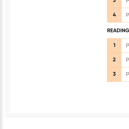
P
3
P
4
READIN
P
1
P
2
P
3