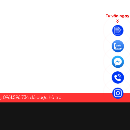
Tư vấn ngay
a
:
0961.596.734
để được hỗ trợ.