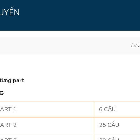
TUYẾN
Lưu
từng part
NG
ART 1
6 CÂU
ART 2
25 CÂU