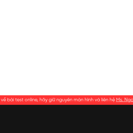
ề bài test online, hãy giữ nguyên màn hình và liên hệ
Ms. Ng