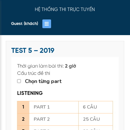
HỆ THỐNG THI TRỰC TUYẾN
Guest (khách)
TEST 5 – 2019
Thời gian làm bài thi:
2 giờ
Cấu trúc đề thi
Chọn từng part
LISTENING
PART 1
6 CÂU
1
PART 2
25 CÂU
2