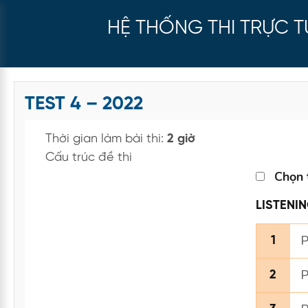
HỆ THỐNG THI TRỰC 
TEST 4 – 2022
Thời gian làm bài thi:
2 giờ
Cấu trúc đề thi
Chọn 
LISTENI
P
1
P
2