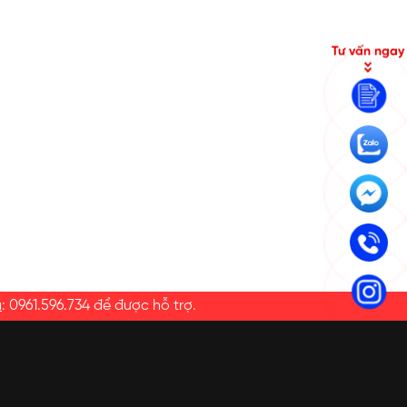
Tư vấn ngay
a
:
0961.596.734
để được hỗ trợ.