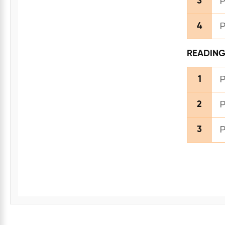
P
3
P
4
READIN
P
1
P
2
P
3