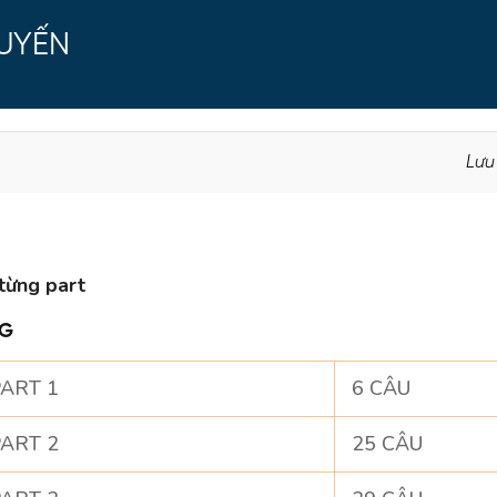
TUYẾN
Lưu
từng part
NG
ART 1
6 CÂU
ART 2
25 CÂU