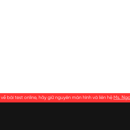
ề bài test online, hãy giữ nguyên màn hình và liên hệ
Ms. Ng