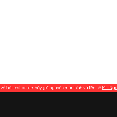
ề bài test online, hãy giữ nguyên màn hình và liên hệ
Ms. Ng