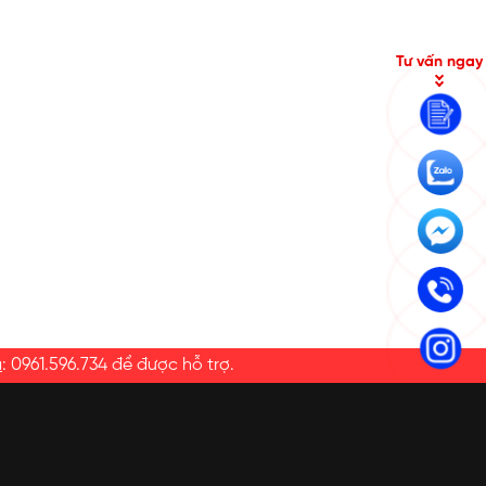
Tư vấn ngay
a
:
0961.596.734
để được hỗ trợ.