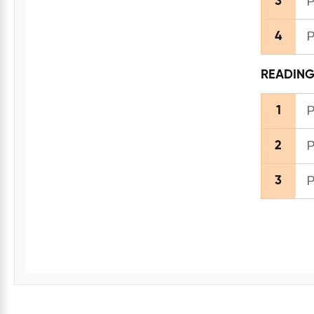
P
3
P
4
READIN
P
1
P
2
P
3