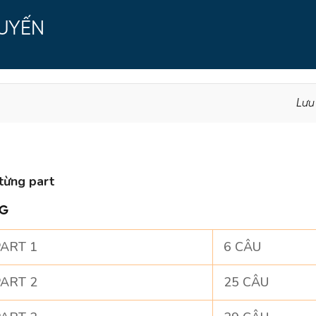
TUYẾN
Lưu
từng part
NG
ART 1
6 CÂU
ART 2
25 CÂU