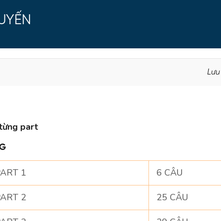
TUYẾN
Lưu
từng part
NG
ART 1
6 CÂU
ART 2
25 CÂU