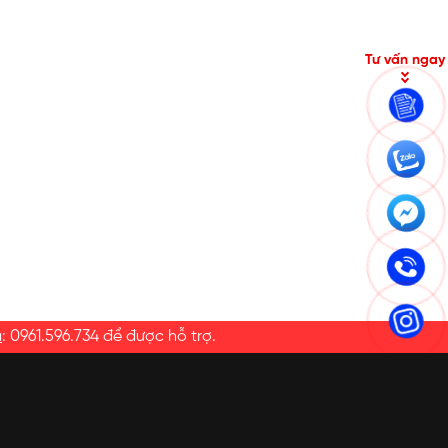
Tư vấn ngay
a
:
0961.596.734
để được hỗ trợ.