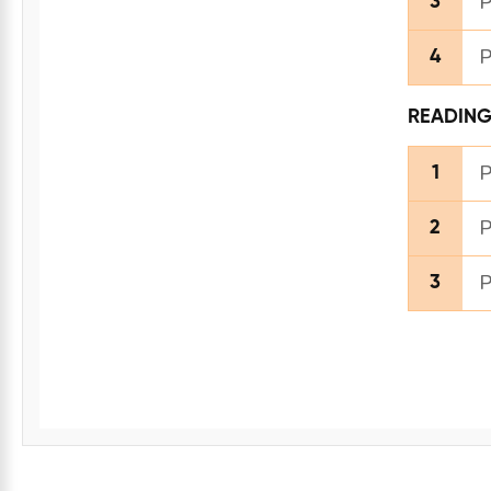
P
3
P
4
READIN
P
1
P
2
P
3