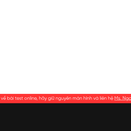
ề bài test online, hãy giữ nguyên màn hình và liên hệ
Ms. Ng