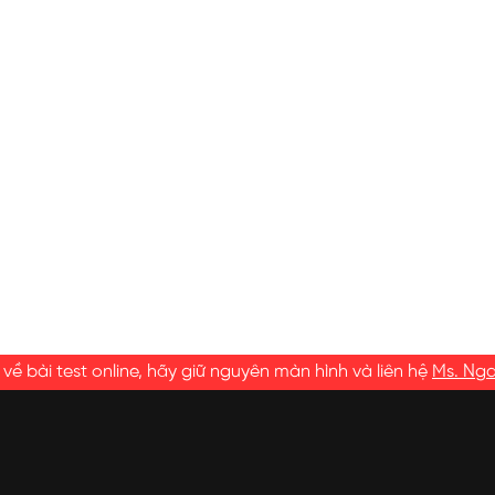
ề bài test online, hãy giữ nguyên màn hình và liên hệ
Ms. Ng