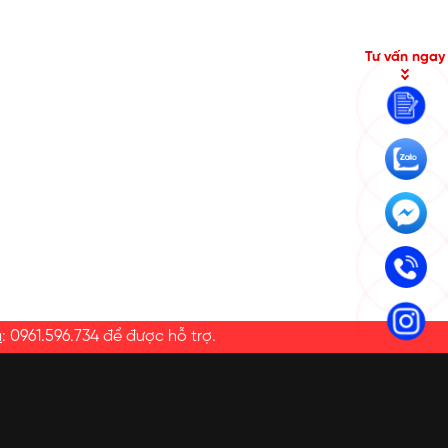
Tư vấn ngay
a
:
0961.596.734
để được hỗ trợ.