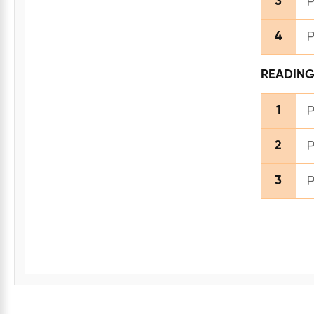
P
3
P
4
READIN
P
1
P
2
P
3