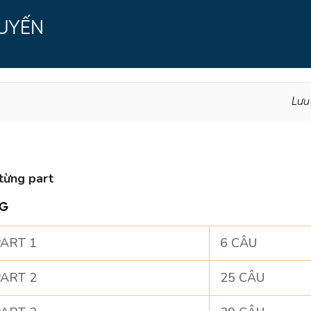
TUYẾN
Lưu
từng part
NG
ART 1
6 CÂU
ART 2
25 CÂU