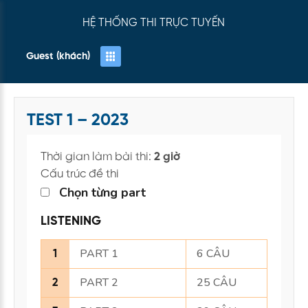
HỆ THỐNG THI TRỰC TUYẾN
Guest (khách)
TEST 1 – 2023
Thời gian làm bài thi:
2 giờ
Cấu trúc đề thi
Chọn từng part
LISTENING
PART 1
6 CÂU
1
PART 2
25 CÂU
2