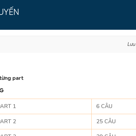
TUYẾN
Lưu
từng part
NG
ART 1
6 CÂU
ART 2
25 CÂU