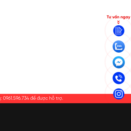
Tư vấn ngay
a
:
0961.596.734
để được hỗ trợ.