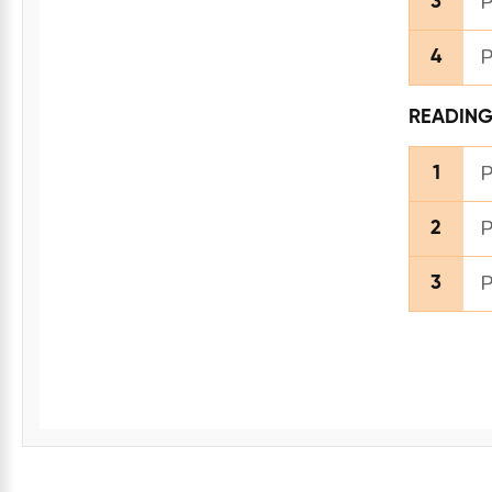
P
3
P
4
READIN
P
1
P
2
P
3