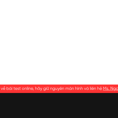
ề bài test online, hãy giữ nguyên màn hình và liên hệ
Ms. Ng